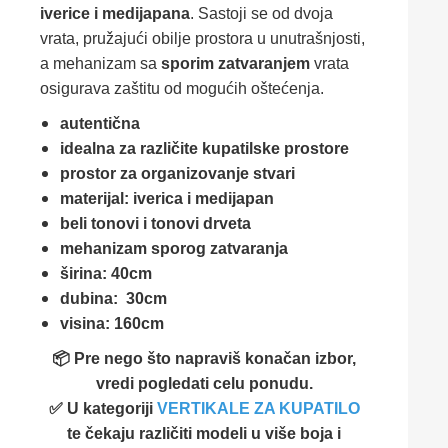
iverice i medijapana
. Sastoji se od dvoja
vrata, pružajući obilje prostora u unutrašnjosti,
a mehanizam sa
sporim zatvaranjem
vrata
osigurava zaštitu od mogućih oštećenja.
autentična
idealna za različite kupatilske prostore
prostor za organizovanje stvari
materijal: iverica i medijapan
beli tonovi i tonovi drveta
mehanizam sporog zatvaranja
širina: 40cm
dubina: 30cm
visina: 160cm
📦 Pre nego što napraviš konačan izbor,
vredi pogledati celu ponudu.
✅ U kategoriji
VERTIKALE ZA KUPATILO
te čekaju različiti modeli u više boja i