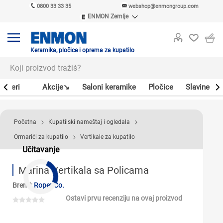
0800 33 33 35
webshop@enmongroup.com
ENMON Zemlje
ENMON SRB
ENMON BIH
ENMON HR
Keramika, pločice i oprema za kupatilo
ENMON MKD
Bojleri
Akcije↘
Saloni keramike
Pločice
Slavine
Početna
Kupatilski nameštaj i ogledala
Ormarići za kupatilo
Vertikale za kupatilo
Učitavanje
Marina Vertikala sa Policama
Brend:
Roper Co.
Ostavi prvu recenziju na ovaj proizvod