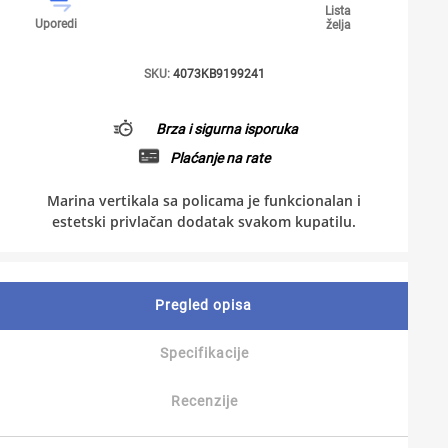
Lista
Uporedi
želja
SKU:
4073KB9199241
Brza i sigurna isporuka
Plaćanje na rate
Marina vertikala sa policama je funkcionalan i
estetski privlačan dodatak svakom kupatilu.
Pregled opisa
Specifikacije
Recenzije