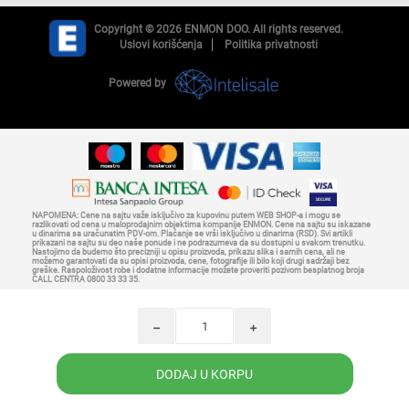
Copyright © 2026 ENMON DOO. All rights reserved.
Uslovi korišćenja
Politika privatnosti
Powered by
NAPOMENA: Cene na sajtu važe isključivo za kupovinu putem WEB SHOP-a i mogu se
razlikovati od cena u maloprodajnim objektima kompanije ENMON. Cene na sajtu su iskazane
u dinarima sa uračunatim PDV-om. Plaćanje se vrši isključivo u dinarima (RSD). Svi artikli
prikazani na sajtu su deo naše ponude i ne podrazumeva da su dostupni u svakom trenutku.
Nastojimo da budemo što precizniji u opisu proizvoda, prikazu slika i samih cena, ali ne
možemo garantovati da su opisi proizvoda, cene, fotografije ili bilo koji drugi sadržaji bez
greške. Raspoloživost robe i dodatne informacije možete proveriti pozivom besplatnog broja
CALL CENTRA 0800 33 33 35.
h
i