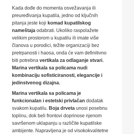
Kada dođe do momenta osvežavanja ili
preuređivanja kupatila, jedno od ključnih
pitanja jeste koji
komad kupatilskog
nameštaja
odabrati. Ukoliko raspolažete
velikim prostorom u kupatilu ili imate više
članova u porodici, težite organizaciji bez
pretrpanosti i haosa, onda će vam definitivno
biti potrebna
vertikala za odlaganje stvari.
Marina vertikala sa policama nudi
kombinaciju sofisticiranosti, elegancije i
jedinstvenog dizajna.
Marina vertikala sa policama je
funkcionalan i estetski privlačan
dodatak
svakom kupatilu.
Boja drveta
unosi posebnu
toplinu, dok beli frontovi doprinose njenom
savršenom uklapanju u različite kupatilske
ambijente. Napravljena je od visokokvalitetne