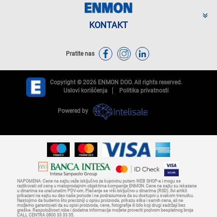
KONTAKT
Pratite nas
Copyright © 2026 ENMON DOO. All rights reserved.
Uslovi korišćenja
Politika privatnosti
Powered by
NAPOMENA: Cene na sajtu važe isključivo za kupovinu putem WEB SHOP-a i mogu se
razlikovati od cena u maloprodajnim objektima kompanije ENMON. Cene na sajtu su iskazane
u dinarima sa uračunatim PDV-om. Plaćanje se vrši isključivo u dinarima (RSD). Svi artikli
prikazani na sajtu su deo naše ponude i ne podrazumeva da su dostupni u svakom trenutku.
Nastojimo da budemo što precizniji u opisu proizvoda, prikazu slika i samih cena, ali ne
možemo garantovati da su opisi proizvoda, cene, fotografije ili bilo koji drugi sadržaji bez
greške. Raspoloživost robe i dodatne informacije možete proveriti pozivom besplatnog broja
CALL CENTRA 0800 33 33 35.