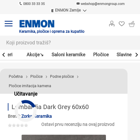
0800 33 33 35
webshop@enmongroup.com
ENMON Zemlje
ENMON SRB
ENMON BIH
ENMON HR
Keramika, pločice i oprema za kupatilo
ENMON MKD
Bojleri
Akcije↘
Saloni keramike
Pločice
Slavine
Početna
Pločice
Podne pločice
Pločice imitacija kamena
Učitavanje
Lombardia Dark Grey 60x60
Brend:
Zorka Keramika
Ostavi prvu recenziju na ovaj proizvod