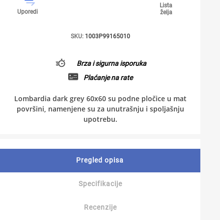
Lista
Uporedi
želja
SKU:
1003P99165010
Brza i sigurna isporuka
Plaćanje na rate
Lombardia dark grey 60x60 su podne pločice u mat
površini, namenjene su za unutrašnju i spoljašnju
upotrebu.
Pregled opisa
Specifikacije
Recenzije