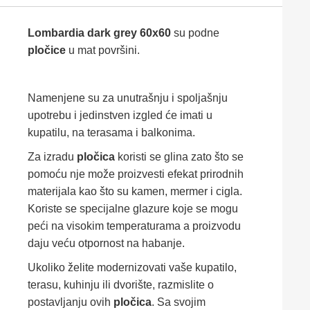
Lombardia dark grey 60x60
su podne
pločice
u mat površini.
Namenjene su za unutrašnju i spoljašnju
upotrebu i jedinstven izgled će imati u
kupatilu, na terasama i balkonima.
Za izradu
pločica
koristi se glina zato što se
pomoću nje može proizvesti efekat prirodnih
materijala kao što su kamen, mermer i cigla.
Koriste se specijalne glazure koje se mogu
peći na visokim temperaturama a proizvodu
daju veću otpornost na habanje.
Ukoliko želite modernizovati vaše kupatilo,
terasu, kuhinju ili dvorište, razmislite o
postavljanju ovih
pločica
. Sa svojim