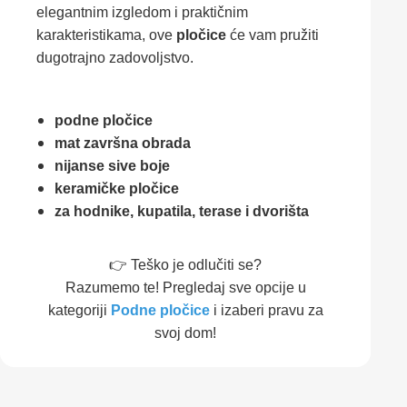
elegantnim izgledom i praktičnim
karakteristikama, ove
pločice
će vam pružiti
dugotrajno zadovoljstvo.
podne pločice
mat završna obrada
nijanse sive boje
keramičke pločice
za hodnike, kupatila, terase i dvorišta
👉 Teško je odlučiti se?
Razumemo te! Pregledaj sve opcije u
kategoriji
Podne pločice
i izaberi pravu za
svoj dom!