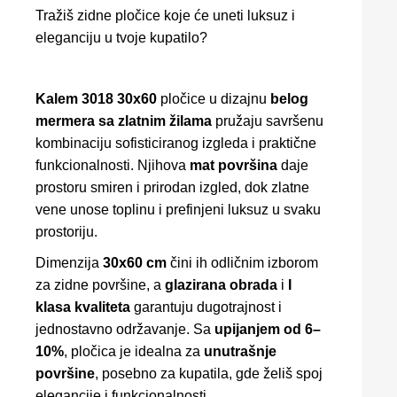
Tražiš zidne pločice koje će uneti luksuz i
eleganciju u tvoje kupatilo?
Kalem 3018 30x60
pločice u dizajnu
belog
mermera sa zlatnim žilama
pružaju savršenu
kombinaciju sofisticiranog izgleda i praktične
funkcionalnosti. Njihova
mat površina
daje
prostoru smiren i prirodan izgled, dok zlatne
vene unose toplinu i prefinjeni luksuz u svaku
prostoriju.
Dimenzija
30x60 cm
čini ih odličnim izborom
za zidne površine, a
glazirana obrada
i
I
klasa kvaliteta
garantuju dugotrajnost i
jednostavno održavanje. Sa
upijanjem od 6–
10%
, pločica je idealna za
unutrašnje
površine
, posebno za kupatila, gde želiš spoj
elegancije i funkcionalnosti.