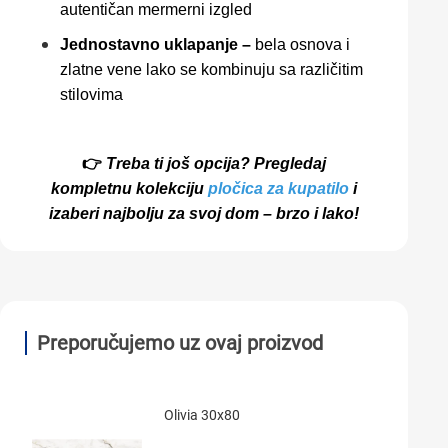
autentičan mermerni izgled
Jednostavno uklapanje –
bela osnova i
zlatne vene lako se kombinuju sa različitim
stilovima
👉
Treba ti još opcija? Pregledaj
kompletnu kolekciju
pločica za kupatilo
i
izaberi najbolju za svoj dom – brzo i lako!
Preporučujemo uz ovaj proizvod
Olivia 30x80