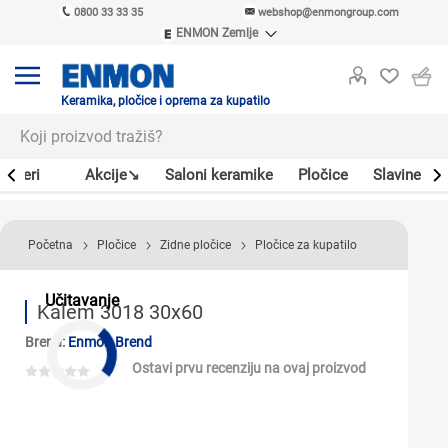
0800 33 33 35
webshop@enmongroup.com
ENMON Zemlje
ENMON SRB
ENMON BIH
ENMON HR
Keramika, pločice i oprema za kupatilo
ENMON MKD
Bojleri
Akcije↘
Saloni keramike
Pločice
Slavine
Početna
Pločice
Zidne pločice
Pločice za kupatilo
Učitavanje
Kalem 3018 30x60
Brend:
Enmon Brend
Ostavi prvu recenziju na ovaj proizvod