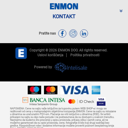
KONTAKT
Pratite nas
Copyright © 2026 ENMON DOO. All rights reserved.
Uslovi korišćenja
Politika privatnosti
Powered by
NAPOMENA: Cene na sajtu važe isključivo za kupovinu putem WEB SHOP-a i mogu se
razlikovati od cena u maloprodajnim objektima kompanije ENMON. Cene na sajtu su iskazane
u dinarima sa uračunatim PDV-om. Plaćanje se vrši isključivo u dinarima (RSD). Svi artikli
prikazani na sajtu su deo naše ponude i ne podrazumeva da su dostupni u svakom trenutku.
Nastojimo da budemo što precizniji u opisu proizvoda, prikazu slika i samih cena, ali ne
možemo garantovati da su opisi proizvoda, cene, fotografije ili bilo koji drugi sadržaji bez
greške. Raspoloživost robe i dodatne informacije možete proveriti pozivom besplatnog broja