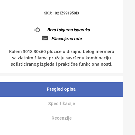
SKU:
1021Z991950I3
Brza i sigurna isporuka
Plaćanje na rate
Kalem 3018 30x60 pločice u dizajnu belog mermera
sa zlatnim žilama pružaju savršenu kombinaciju
sofisticiranog izgleda i praktične funkcionalnosti.
Pregled opisa
Specifikacije
Recenzije