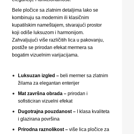
Bele pločice sa zlatnim detaljima lako se
kombinuju sa modernim ili klasičnim
kupatilskim nameštajem, stvarajući prostor
koji odiše luksuzom i harmonijom.
Zahvaljujući više različitih lica u pakovanju,
postiže se prirodan efekat mermera sa
bogatim vizuelnim varijacijama.
Luksuzan izgled –
beli mermer sa zlatnim
žilama za elegantan enterijer
Mat završna obrada –
prirodan i
sofisticiran vizuelni efekat
Dugotrajna pouzdanost –
I klasa kvaliteta
i glazirana površina
Prirodna raznolikost –
više lica pločice za