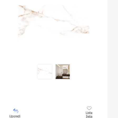
Lista
Uporedi
želja