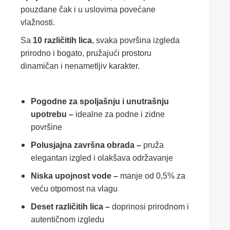
pouzdane čak i u uslovima povećane
vlažnosti.
Sa
10 različitih lica
, svaka površina izgleda
prirodno i bogato, pružajući prostoru
dinamičan i nenametljiv karakter.
Pogodne za spoljašnju i unutrašnju
upotrebu –
idealne za podne i zidne
površine
Polusjajna završna obrada –
pruža
elegantan izgled i olakšava održavanje
Niska upojnost vode –
manje od 0,5% za
veću otpornost na vlagu
Deset različitih lica –
doprinosi prirodnom i
autentičnom izgledu