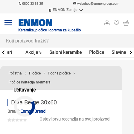
0800 33 33 35
webshop@enmongroup.com
ENMON Zemlje
ENMON SRB
ENMON BIH
ENMON HR
Keramika, pločice i oprema za kupatilo
ENMON MKD
Bojleri
Akcije↘
Saloni keramike
Pločice
Slavine
Početna
Pločice
Podne pločice
Pločice imitacija mermera
Učitavanje
Diva Beige 30x60
Brend:
Enmon Brend
Ostavi prvu recenziju na ovaj proizvod