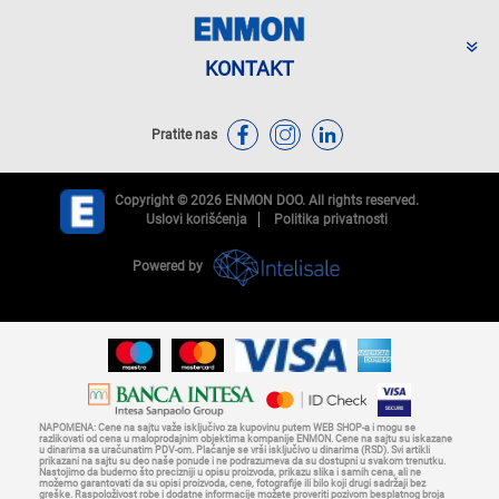
KONTAKT
Pratite nas
Copyright © 2026 ENMON DOO. All rights reserved.
Uslovi korišćenja
Politika privatnosti
Powered by
NAPOMENA: Cene na sajtu važe isključivo za kupovinu putem WEB SHOP-a i mogu se
razlikovati od cena u maloprodajnim objektima kompanije ENMON. Cene na sajtu su iskazane
u dinarima sa uračunatim PDV-om. Plaćanje se vrši isključivo u dinarima (RSD). Svi artikli
prikazani na sajtu su deo naše ponude i ne podrazumeva da su dostupni u svakom trenutku.
Nastojimo da budemo što precizniji u opisu proizvoda, prikazu slika i samih cena, ali ne
možemo garantovati da su opisi proizvoda, cene, fotografije ili bilo koji drugi sadržaji bez
greške. Raspoloživost robe i dodatne informacije možete proveriti pozivom besplatnog broja