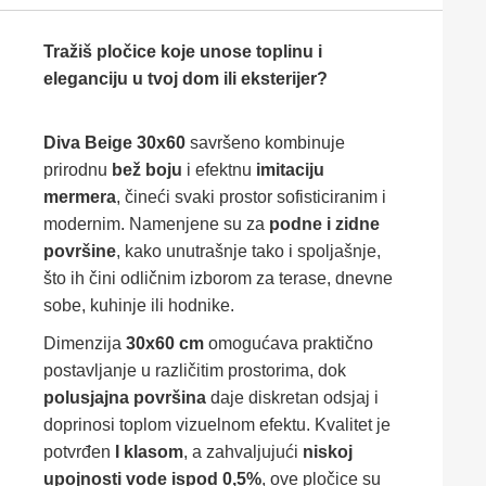
Tražiš pločice koje unose toplinu i
eleganciju u tvoj dom ili eksterijer?
Diva Beige 30x60
savršeno kombinuje
prirodnu
bež boju
i efektnu
imitaciju
mermera
, čineći svaki prostor sofisticiranim i
modernim. Namenjene su za
podne i zidne
površine
, kako unutrašnje tako i spoljašnje,
što ih čini odličnim izborom za terase, dnevne
sobe, kuhinje ili hodnike.
Dimenzija
30x60 cm
omogućava praktično
postavljanje u različitim prostorima, dok
polusjajna površina
daje diskretan odsjaj i
doprinosi toplom vizuelnom efektu. Kvalitet je
potvrđen
I klasom
, a zahvaljujući
niskoj
upojnosti vode ispod 0,5%
, ove pločice su