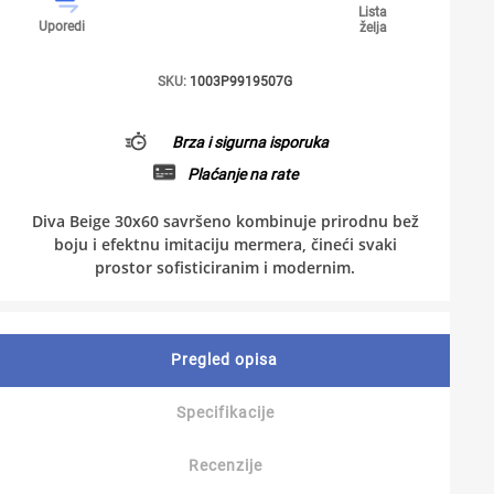
Lista
Uporedi
želja
SKU:
1003P9919507G
Brza i sigurna isporuka
Plaćanje na rate
Diva Beige 30x60 savršeno kombinuje prirodnu bež
boju i efektnu imitaciju mermera, čineći svaki
prostor sofisticiranim i modernim.
Pregled opisa
Specifikacije
Recenzije