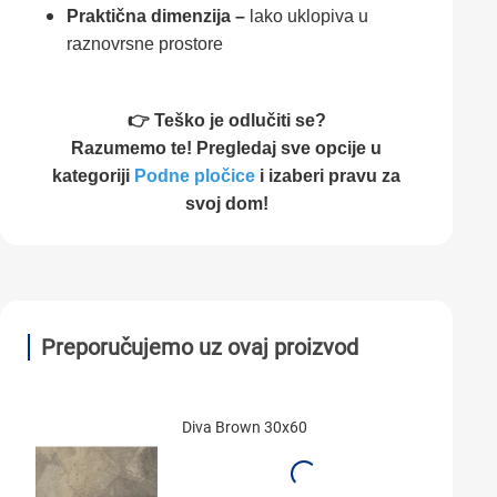
Praktična dimenzija –
lako uklopiva u
raznovrsne prostore
👉 Teško je odlučiti se?
Razumemo te! Pregledaj sve opcije u
kategoriji
Podne pločice
i izaberi pravu za
svoj dom!
Preporučujemo uz ovaj proizvod
Diva Brown 30x60