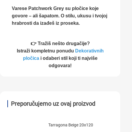
Varese Patchwork Grey su pločice koje
govore – ali šapatom. O stilu, ukusu i tvojoj
hrabrosti da izađeš iz proseka.
👉 Tražiš nešto drugačije?
Istraži kompletnu ponudu
Dekorativnih
pločica
i odaberi stil koji ti najviše
odgovara!
Preporučujemo uz ovaj proizvod
Tarragona Beige 20x120