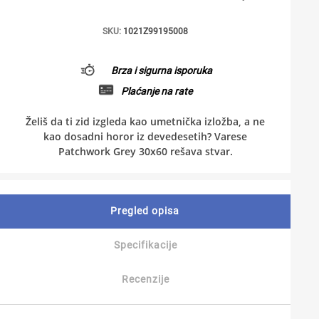
SKU:
1021Z99195008
Brza i sigurna isporuka
Plaćanje na rate
Želiš da ti zid izgleda kao umetnička izložba, a ne
kao dosadni horor iz devedesetih? Varese
Patchwork Grey 30x60 rešava stvar.
Pregled opisa
Specifikacije
Recenzije