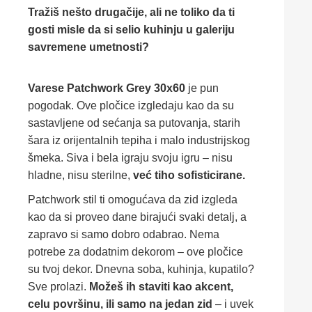
Tražiš nešto drugačije, ali ne toliko da ti
gosti misle da si selio kuhinju u galeriju
savremene umetnosti?
Varese Patchwork Grey 30x60
je pun
pogodak. Ove pločice izgledaju kao da su
sastavljene od sećanja sa putovanja, starih
šara iz orijentalnih tepiha i malo industrijskog
šmeka. Siva i bela igraju svoju igru – nisu
hladne, nisu sterilne,
već tiho sofisticirane.
Patchwork stil ti omogućava da zid izgleda
kao da si proveo dane birajući svaki detalj, a
zapravo si samo dobro odabrao. Nema
potrebe za dodatnim dekorom – ove pločice
su tvoj dekor. Dnevna soba, kuhinja, kupatilo?
Sve prolazi.
Možeš ih staviti kao akcent,
celu površinu, ili samo na jedan zid
– i uvek