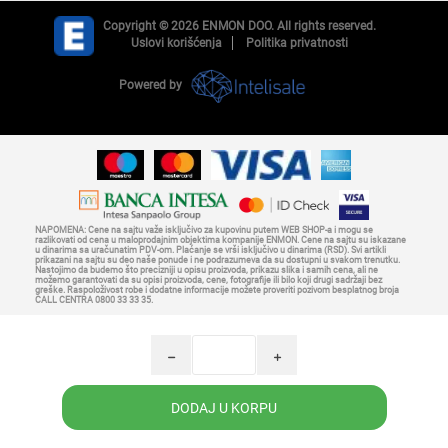
Copyright © 2026 ENMON DOO. All rights reserved.
Uslovi korišćenja
Politika privatnosti
Powered by
NAPOMENA: Cene na sajtu važe isključivo za kupovinu putem WEB SHOP-a i mogu se
razlikovati od cena u maloprodajnim objektima kompanije ENMON. Cene na sajtu su iskazane
u dinarima sa uračunatim PDV-om. Plaćanje se vrši isključivo u dinarima (RSD). Svi artikli
prikazani na sajtu su deo naše ponude i ne podrazumeva da su dostupni u svakom trenutku.
Nastojimo da budemo što precizniji u opisu proizvoda, prikazu slika i samih cena, ali ne
možemo garantovati da su opisi proizvoda, cene, fotografije ili bilo koji drugi sadržaji bez
greške. Raspoloživost robe i dodatne informacije možete proveriti pozivom besplatnog broja
CALL CENTRA 0800 33 33 35.
h
i