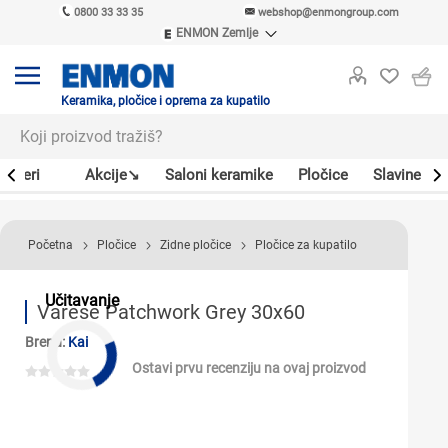
0800 33 33 35
webshop@enmongroup.com
ENMON Zemlje
ENMON SRB
ENMON BIH
ENMON HR
Keramika, pločice i oprema za kupatilo
ENMON MKD
Bojleri
Akcije↘
Saloni keramike
Pločice
Slavine
Početna
Pločice
Zidne pločice
Pločice za kupatilo
Učitavanje
Varese Patchwork Grey 30x60
Brend:
Kai
Ostavi prvu recenziju na ovaj proizvod