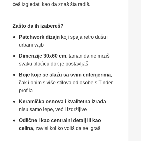
ćeš izgledati kao da znaš šta radiš.
Zašto da ih izabereš?
Patchwork dizajn
koji spaja retro dušu i
urbani vajb
Dimenzije 30x60 cm
, taman da ne mrziš
svaku pločicu dok je postavljaš
Boje koje se slažu sa svim enterijerima
,
čak i onim s više stilova od osobe s Tinder
profila
Keramička osnova i kvalitetna izrada
–
nisu samo lepe, već i izdržljive
Odlične i kao centralni detalj ili kao
celina
, zavisi koliko voliš da se igraš