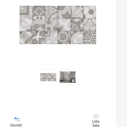
Lista
Uporedi
želja