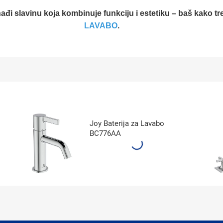
nađi slavinu koja kombinuje funkciju i estetiku – baš kako tr
LAVABO
.
Joy Baterija za Lavabo
BC776AA