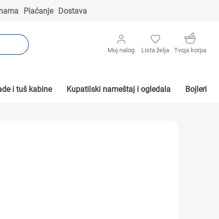
 nama
Plaćanje
Dostava
Moj nalog
Lista želja
Tvoja korpa
de i tuš kabine
Kupatilski nameštaj i ogledala
Bojleri