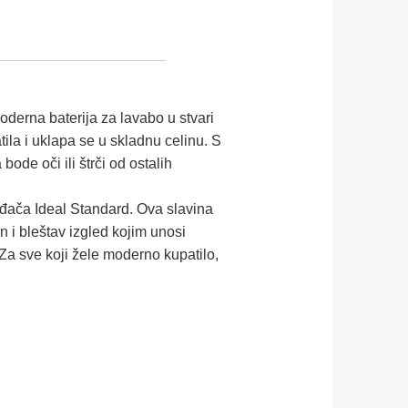
oderna baterija za lavabo u stvari
tila i uklapa se u skladnu celinu. S
ode oči ili štrči od ostalih
ođača Ideal Standard. Ova slavina
n i bleštav izgled kojim unosi
. Za sve koji žele moderno kupatilo,