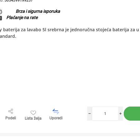
U:
5054J99199257
Brza i sigurna isporuka
Plaćanje na rate
y baterija za lavabo 5l srebrna je jednoručna stojeća baterija za 
tandard.
h
i
Podeli
Uporedi
Lista želja