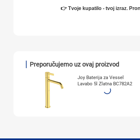
👉 Tvoje kupatilo - tvoj izraz. Pro
Preporučujemo uz ovaj proizvod
vaonik 5l
Joy Baterija za Vessel
Lavabo 5l Zlatna BC782A2