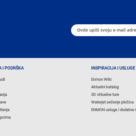
 I PODRŠKA
INSPIRACIJA I USLUGE
udi
Enmon Wiki
Aktuelni katalog
anja
3D virtuelne ture
tave
Waterjet sečenje pločica
itanja
ENMON usluge i dodatna 
upcima