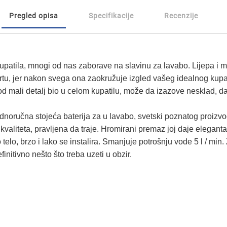
Pregled opisa
Specifikacije
Recenzije
upatila, mnogi od nas zaborave na slavinu za lavabo. Lijepa i m
 tortu, jer nakon svega ona zaokružuje izgled vašeg idealnog kupa
d mali detalj bio u celom kupatilu, može da izazove nesklad, da b
ednoručna stojeća baterija za u lavabo, svetski poznatog proizv
kvaliteta, pravljena da traje. Hromirani premaz joj daje eleganta
 telo, brzo i lako se instalira. Smanjuje potrošnju vode 5 l / min
finitivno nešto što treba uzeti u obzir.