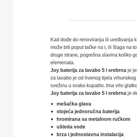
Kad dođe do renoviranja ili uređivanja k
može biti poput tačke na i, ili šlaga na
druge strane, pogrešna slavina koliko go
elemenata.
Joy baterija za lavabo 5 l srebrna
je j
za lavabo je od livenog tijela vrhunskog 
svežinu u svako kupatilo. Ima vrlo glatko
Joy baterija za lavabo 5 l srebrna
je de
mešačka glava
stojeća jednoručna baterija
hromirana sa metalnom ručkom
ušteda vode
brza i jednostavna instalacija