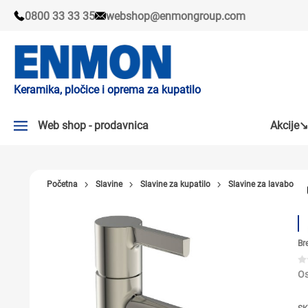
0800 33 33 35
webshop@enmongroup.com
Keramika, pločice i oprema za kupatilo
Web shop - prodavnica
Akcije↘
AKCIJE↘
Početna
Slavine
Slavine za kupatilo
Slavine za lavabo
PLOČICE
SLAVINE
Br
KADE I TUŠ KABINE
SANITARIJE
Os
TUŠEVI