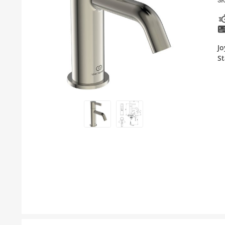
SK
KUPATILSKI NAMEŠTAJ I OGLEDALA
PODNE I ZIDNE OBLOGE
Jo
BOJLERI
S
LAJSNE ZA PLOČICE
MATERIJALI ZA KERAMIČARSKE RADOVE
ALATI ZA KERAMIKU
ODVOD VODE
GREJANJE I HLAĐENJE
KUPATILSKA GALANTERIJA
NAMEŠTAJ
SVI PROIZVODI