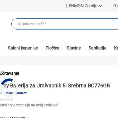
ENMON Zemlje
O
ENMON SRB
ENMON BIH
ENMON HR
ENMON MKD
Saloni keramike
Pločice
Slavine
Sanitarije
Ka
Učitavanje
Joy Baterija za Umivaonik 5l Srebrna BC776GN
end:
Ideal Standard
tavi prvu recenziju na ovaj proizvod