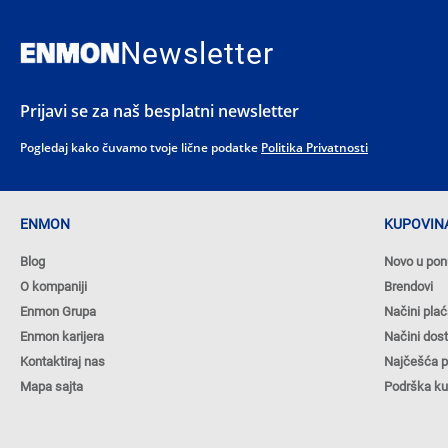
Newsletter
Prijavi se za naš besplatni newsletter
Pogledaj kako čuvamo tvoje lične podatke
Politika Privatnosti
ENMON
KUPOVINA
Blog
Novo u pon
O kompaniji
Brendovi
Enmon Grupa
Načini plać
Enmon karijera
Načini dos
Kontaktiraj nas
Najčešća p
Mapa sajta
Podrška k