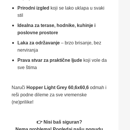
Prirodni izgled
koji se lako uklapa u svaki
stil
Idealna za terase, hodnike, kuhinje i
poslovne prostore
Laka za održavanje
– brzo brisanje, bez
nerviranja
Prava stvar za praktične ljude
koji vole da
sve štima
Naruči
Hopper Light Grey 60,6x60,6
odmah i
reši podne dileme za sve vremenske
(ne)prilike!
👉 Nisi baš siguran?
Nema problema! Pogledaj našu ponudu