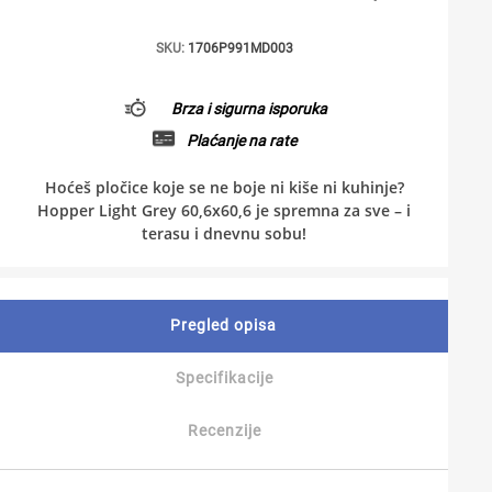
SKU:
1706P991MD003
Brza i sigurna isporuka
Plaćanje na rate
Hoćeš pločice koje se ne boje ni kiše ni kuhinje?
Hopper Light Grey 60,6x60,6 je spremna za sve – i
terasu i dnevnu sobu!
Pregled opisa
Specifikacije
Recenzije