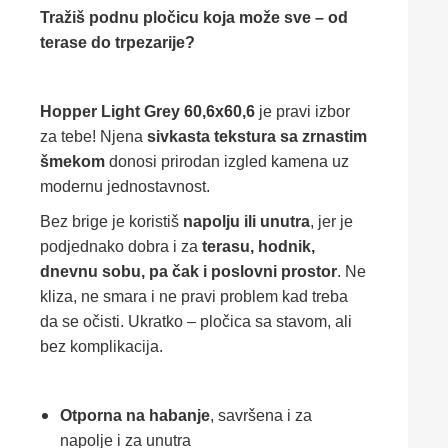
Tražiš podnu pločicu koja može sve – od
terase do trpezarije?
Hopper Light Grey 60,6x60,6
je pravi izbor
za tebe! Njena
sivkasta tekstura sa zrnastim
šmekom
donosi prirodan izgled kamena uz
modernu jednostavnost.
Bez brige je koristiš
napolju ili unutra
, jer je
podjednako dobra i za
terasu, hodnik,
dnevnu sobu, pa čak i poslovni prostor
. Ne
kliza, ne smara i ne pravi problem kad treba
da se očisti. Ukratko – pločica sa stavom, ali
bez komplikacija.
Otporna na habanje
, savršena i za
napolje i za unutra