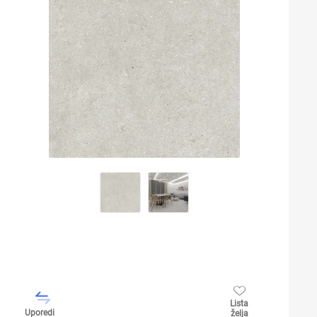
Lista
Uporedi
želja