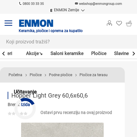
0800 33 33 35
webshop@enmongroup.com
ENMON Zemlje
ENMON SRB
ENMON BIH
ENMON HR
Keramika, pločice i oprema za kupatilo
ENMON MKD
Bojleri
Akcije↘
Saloni keramike
Pločice
Slavine
Početna
Pločice
Podne pločice
Pločice za terasu
Učitavanje
Hopper Light Grey 60,6x60,6
Brend:
Izida
Ostavi prvu recenziju na ovaj proizvod