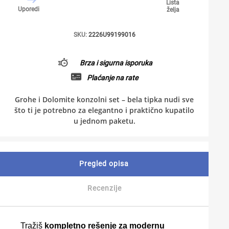
Lista
Uporedi
želja
SKU:
2226U99199016
Brza i sigurna isporuka
Plaćanje na rate
Grohe i Dolomite konzolni set – bela tipka nudi sve
što ti je potrebno za elegantno i praktično kupatilo
u jednom paketu.
Pregled opisa
Recenzije
Tražiš
kompletno rešenje za modernu