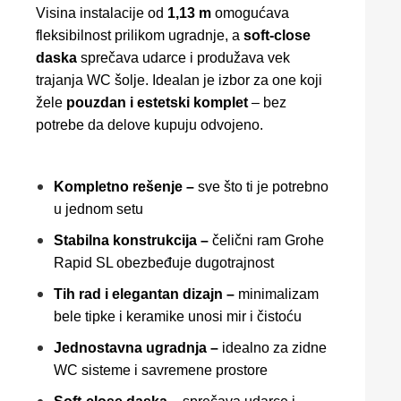
Visina instalacije od
1,13 m
omogućava
fleksibilnost prilikom ugradnje, a
soft-close
daska
sprečava udarce i produžava vek
trajanja WC šolje. Idealan je izbor za one koji
žele
pouzdan i estetski komplet
– bez
potrebe da delove kupuju odvojeno.
Kompletno rešenje –
sve što ti je potrebno
u jednom setu
Stabilna konstrukcija –
čelični ram Grohe
Rapid SL obezbeđuje dugotrajnost
Tih rad i elegantan dizajn –
minimalizam
bele tipke i keramike unosi mir i čistoću
Jednostavna ugradnja –
idealno za zidne
WC sisteme i savremene prostore