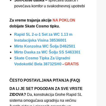
Soft-close daska –
sprečava udarce i
povećava komfor u svakodnevnoj upotrebi
Za vreme trajanja akcije
NA POKLON
dobijate Skate Cosmo tipku.
Rapid SL 2-u-1 Set za WC 1.13 m
Instalacijska Visina 38536001
Mirto Konzolna WC Šolja D462501
Mirto Daska za WC Šolju SS S463301
Skate Cosmo Tipka Za Ugradni
Vodokotlić Bela 38732SH0
-
GRATIS
ČESTO POSTAVLJANA PITANJA (FAQ)
DA LI JE SET POGODAN ZA SVE VRSTE
ZIDOVA?
Da, konstrukcija Grohe Rapid SL
sistema omogućava ugradnju na većinu