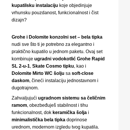
kupatilsku instalaciju
koje objedinjuje
vrhunsku pouzdanost, funkcionalnost i čist
dizajn?
Grohe i Dolomite konzolni set – bela tipka
nudi sve što ti je potrebno za elegantno i
praktično kupatilo u jednom paketu. Ovaj set
kombinuje
ugradni vodokotlić Grohe Rapid
SL 2-u-1
,
Skate Cosmo tipku
, kao i
Dolomite Mirto WC šolju
sa
soft-close
daskom
, čineći instalaciju jednostavnom i
dugotrajnom.
Zahvaljujući
ugradnom sistemu sa čeličnim
ramom
, obezbeđuješ stabilnost i tihu
funkcionalnost, dok
keramička šolja
i
minimalistička bela tipka
doprinose
urednom, modernom izgledu tvog kupatila.