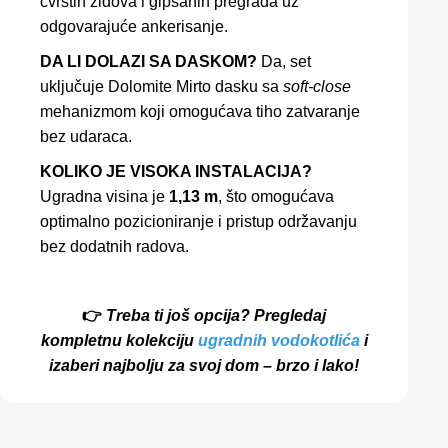
čvrstih zidova i gipsanih pregrada uz
odgovarajuće ankerisanje.
DA LI DOLAZI SA DASKOM?
Da, set
uključuje Dolomite Mirto dasku sa
soft-close
mehanizmom koji omogućava tiho zatvaranje
bez udaraca.
KOLIKO JE VISOKA INSTALACIJA?
Ugradna visina je
1,13 m
, što omogućava
optimalno pozicioniranje i pristup održavanju
bez dodatnih radova.
👉
Treba ti još opcija? Pregledaj
kompletnu kolekciju
ugradnih vodokotlića
i
izaberi najbolju za svoj dom – brzo i lako!