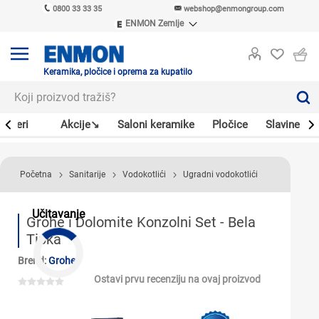
0800 33 33 35
webshop@enmongroup.com
ENMON Zemlje
ENMON SRB
ENMON BIH
ENMON HR
Keramika, pločice i oprema za kupatilo
ENMON MKD
Bojleri
Akcije↘
Saloni keramike
Pločice
Slavine
Početna
Sanitarije
Vodokotlići
Ugradni vodokotlići
Učitavanje
Grohe i Dolomite Konzolni Set - Bela
Tipka
Brend:
Grohe
Ostavi prvu recenziju na ovaj proizvod