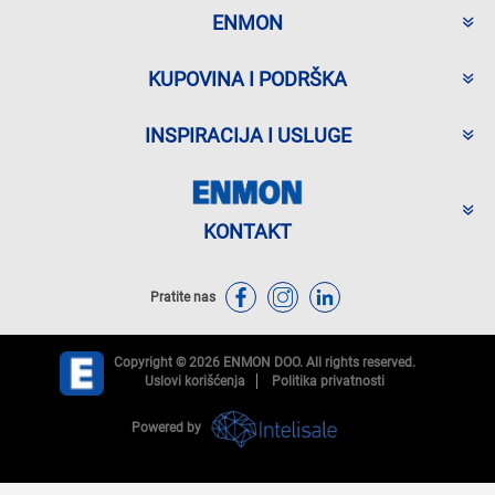
ENMON
KUPOVINA I PODRŠKA
INSPIRACIJA I USLUGE
KONTAKT
Pratite nas
Copyright © 2026 ENMON DOO. All rights reserved.
Uslovi korišćenja
Politika privatnosti
Powered by