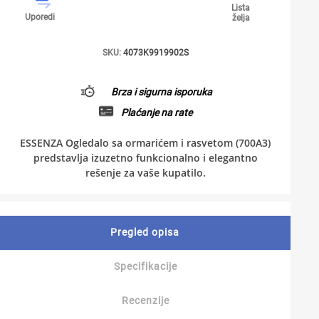
Lista
Uporedi
želja
SKU:
4073K9919902S
Brza i sigurna isporuka
Plaćanje na rate
ESSENZA Ogledalo sa ormarićem i rasvetom (700A3)
predstavlja izuzetno funkcionalno i elegantno
rešenje za vaše kupatilo.
Pregled opisa
Specifikacije
Recenzije