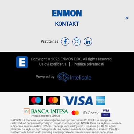
KONTAKT
Pratite nas
Copyright © 2026 ENMON DOO. All rights reserved.
Uslovi korišćenja
Politika privatnosti
Powered by
NAPOMENA: Cene na sajtu važe isključivo za kupovinu putem WEB SHOP-a i mogu se
razlikovati od cena u maloprodajnim objektima kompanije ENMON. Cene na sajtu su iskazane
u dinarima sa uračunatim PDV-om. Plaćanje se vrši isključivo u dinarima (RSD). Svi artikli
prikazani na sajtu su deo naše ponude i ne podrazumeva da su dostupni u svakom trenutku.
Nastojimo da budemo što precizniji u opisu proizvoda, prikazu slika i samih cena, ali ne