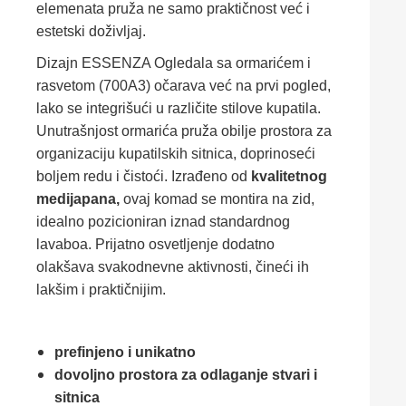
elemenata pruža ne samo praktičnost već i
estetski doživljaj.
Dizajn ESSENZA Ogledala sa ormarićem i
rasvetom (700A3) očarava već na prvi pogled,
lako se integrišući u različite stilove kupatila.
Unutrašnjost ormarića pruža obilje prostora za
organizaciju kupatilskih sitnica, doprinoseći
boljem redu i čistoći. Izrađeno od
kvalitetnog
medijapana,
ovaj komad se montira na zid,
idealno pozicioniran iznad standardnog
lavaboa. Prijatno osvetljenje dodatno
olakšava svakodnevne aktivnosti, čineći ih
lakšim i praktičnijim.
prefinjeno i unikatno
dovoljno prostora za odlaganje stvari i
sitnica