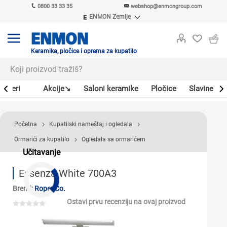
0800 33 33 35
webshop@enmongroup.com
ENMON Zemlje
ENMON SRB
ENMON BIH
ENMON HR
Keramika, pločice i oprema za kupatilo
ENMON MKD
Bojleri
Akcije↘
Saloni keramike
Pločice
Slavine
Početna
Kupatilski nameštaj i ogledala
Ormarići za kupatilo
Ogledala sa ormarićem
Učitavanje
Essenza White 700A3
Brend:
Roper Co.
Ostavi prvu recenziju na ovaj proizvod