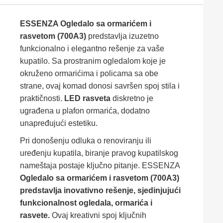
ESSENZA Ogledalo sa ormarićem i
rasvetom (700A3)
predstavlja izuzetno
funkcionalno i elegantno rešenje za vaše
kupatilo. Sa prostranim ogledalom koje je
okruženo ormarićima i policama sa obe
strane, ovaj komad donosi savršen spoj stila i
praktičnosti.
LED rasveta
diskretno je
ugrađena u plafon ormarića, dodatno
unapređujući estetiku.
Pri donošenju odluka o renoviranju ili
uređenju kupatila, biranje pravog kupatilskog
nameštaja postaje ključno pitanje. ESSENZA
Ogledalo sa ormarićem i rasvetom (700A3)
predstavlja inovativno rešenje, sjedinjujući
funkcionalnost ogledala, ormarića i
rasvete.
Ovaj kreativni spoj ključnih