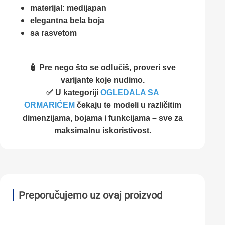
materijal: medijapan
elegantna bela boja
sa rasvetom
🧴 Pre nego što se odlučiš, proveri sve
varijante koje nudimo.
✅ U kategoriji
OGLEDALA SA
ORMARIĆEM
čekaju te modeli u različitim
dimenzijama, bojama i funkcijama – sve za
maksimalnu iskoristivost.
Preporučujemo uz ovaj proizvod