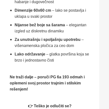
habanje i dugovečnost
Dimenzije 60x60 cm
– lako se postavlja i
uklapa u svaki prostor
Nijanse bež boje sa šarama
– elegantan
izgled uz diskretnu dinamiku
Za unutrašnju i spoljašnju upotrebu
–
višenamenska pločica za ceo dom
Lako održavanje
– glatka površina koja se
brzo i jednostavno čisti
Ne traži dalje – poruči PG 6a 193 odmah i
oplemeni svoj prostor trajnim i stilskim
rešenjem!
👉 Teško je odlučiti se?