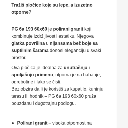
Tražiš pločice koje su lepe, a izuzetno
otporne?
PG 6a 193 60x60
je
polirani granit
koji
kombinuje izdržljivost i estetiku. Njegova
glatka površina
u
nijansama bež boje sa
suptilnim šarama
donosi eleganciju u svaki
prostor.
Ova pločica je idealna za
unutrašnju i
spoljašnju primenu
, otporna je na habanje,
ogrebotine i lako se čisti.
Bez obzira da li je koristiš za kupatilo, kuhinju,
terasu ili hodnik – PG 6a 193 60x60 pruža
pouzdanu i dugotrajnu podlogu.
Polirani granit
– visoka otpornost na