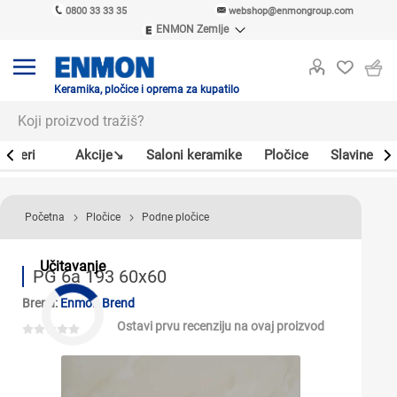
0800 33 33 35
webshop@enmongroup.com
ENMON Zemlje
ENMON SRB
ENMON BIH
ENMON HR
Keramika, pločice i oprema za kupatilo
ENMON MKD
Bojleri
Akcije↘
Saloni keramike
Pločice
Slavine
Početna
Pločice
Podne pločice
Učitavanje
PG 6a 193 60x60
Brend:
Enmon Brend
Ostavi prvu recenziju na ovaj proizvod