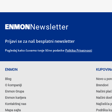
Newsletter
Prijavi se za naš besplatni newsletter
Pogledaj kako čuvamo tvoje lične podatke
Politika Privatnosti
ENMON
KUPOVINA
Blog
Novo u pon
O kompaniji
Brendovi
Enmon Grupa
Načini plać
Enmon karijera
Načini dos
Kontaktiraj nas
Najčešća p
Mapa sajta
Podrška k