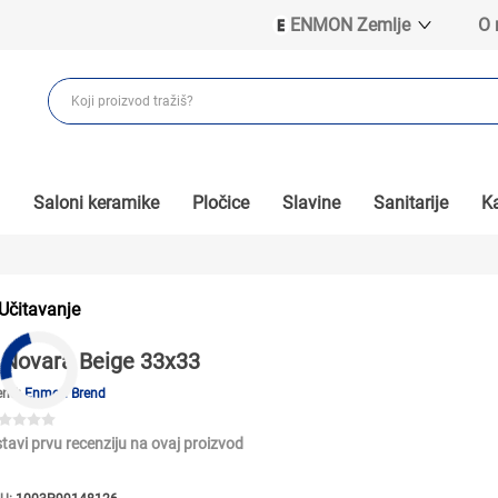
ENMON Zemlje
O
ENMON SRB
ENMON BIH
ENMON HR
ENMON MKD
Saloni keramike
Pločice
Slavine
Sanitarije
Ka
Učitavanje
Novara Beige 33x33
end:
Enmon Brend
tavi prvu recenziju na ovaj proizvod