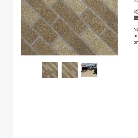
SK
KUPATILSKI NAMEŠTAJ I OGLEDALA
PODNE I ZIDNE OBLOGE
No
BOJLERI
pr
pr
LAJSNE ZA PLOČICE
MATERIJALI ZA KERAMIČARSKE RADOVE
ALATI ZA KERAMIKU
ODVOD VODE
GREJANJE I HLAĐENJE
KUPATILSKA GALANTERIJA
NAMEŠTAJ
SVI PROIZVODI