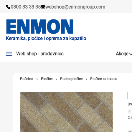
0800 33 33 35
webshop@enmongroup.com
Keramika, pločice i oprema za kupatilo
Web shop - prodavnica
Akcije↘
AKCIJE↘
Početna
Pločice
Podne pločice
Pločice za terasu
PLOČICE
SLAVINE
Br
KADE I TUŠ KABINE
SANITARIJE
Os
TUŠEVI