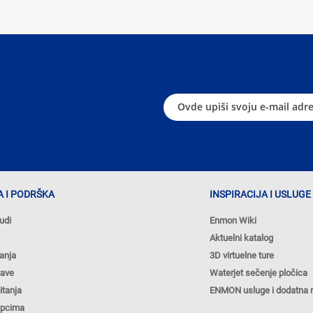
 I PODRŠKA
INSPIRACIJA I USLUGE
udi
Enmon Wiki
Aktuelni katalog
anja
3D virtuelne ture
tave
Waterjet sečenje pločica
itanja
ENMON usluge i dodatna 
upcima