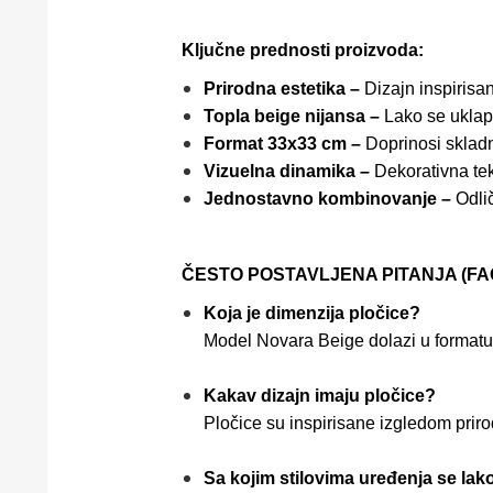
Ključne prednosti proizvoda:
Prirodna estetika –
Dizajn inspirisa
Topla beige nijansa –
Lako se uklapa
Format 33x33 cm –
Doprinosi sklad
Vizuelna dinamika –
Dekorativna tek
Jednostavno kombinovanje –
Odlič
ČESTO POSTAVLJENA PITANJA (FAQ
Koja je dimenzija pločice?
Model Novara Beige dolazi u format
Kakav dizajn imaju pločice?
Pločice su inspirisane izgledom pri
Sa kojim stilovima uređenja se la