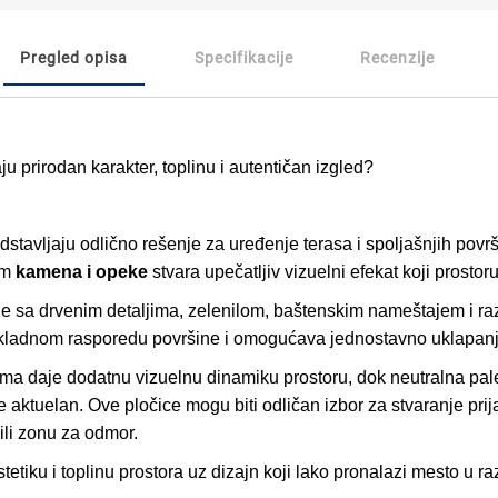
Pregled opisa
Specifikacije
Recenzije
ju prirodan karakter, toplinu i autentičan izgled?
stavljaju odlično rešenje za uređenje terasa i spoljašnjih površ
om
kamena i opeke
stvara upečatljiv vizuelni efekat koji prostor
 sa drvenim detaljima, zelenilom, baštenskim nameštajem i razl
kladnom rasporedu površine i omogućava jednostavno uklapanje
lima daje dodatnu vizuelnu dinamiku prostoru, dok neutralna pal
aktuelan. Ove pločice mogu biti odličan izbor za stvaranje pri
 ili zonu za odmor.
etiku i toplinu prostora uz dizajn koji lako pronalazi mesto u raz