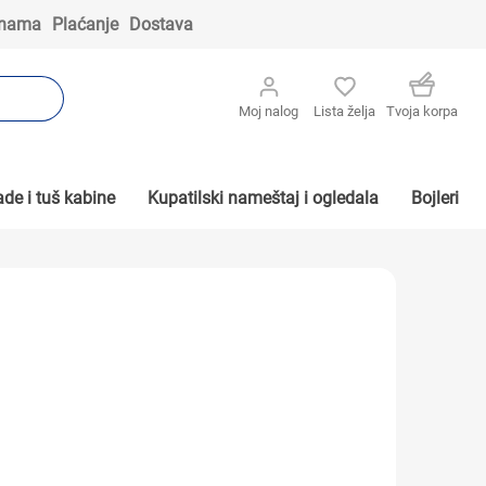
 nama
Plaćanje
Dostava
Moj nalog
Lista želja
Tvoja korpa
de i tuš kabine
Kupatilski nameštaj i ogledala
Bojleri