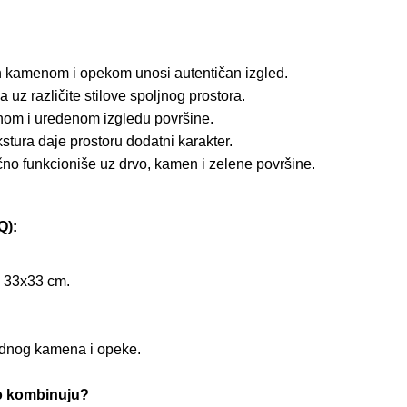
n kamenom i opekom unosi autentičan izgled.
 uz različite stilove spoljnog prostora.
nom i uređenom izgledu površine.
stura daje prostoru dodatni karakter.
no funkcioniše uz drvo, kamen i zelene površine.
):
u 33x33 cm.
rodnog kamena i opeke.
ko kombinuju?