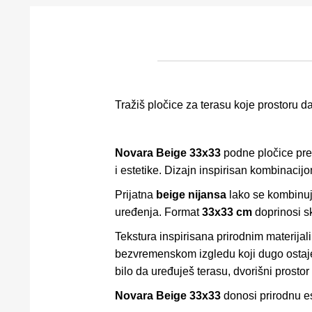
Tražiš pločice za terasu koje prostoru da
Novara Beige 33x33
podne pločice pred
i estetike. Dizajn inspirisan kombinacij
Prijatna
beige nijansa
lako se kombinuje
uređenja. Format
33x33 cm
doprinosi s
Tekstura inspirisana prirodnim materija
bezvremenskom izgledu koji dugo ostaje 
bilo da uređuješ terasu, dvorišni prostor
Novara Beige 33x33
donosi prirodnu est