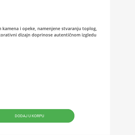
om kamena i opeke, namenjene stvaranju toplog,
korativni dizajn doprinose autentičnom izgledu