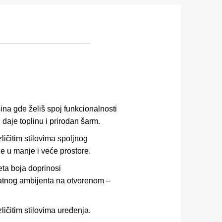
ina gde želiš spoj funkcionalnosti
u daje toplinu i prirodan šarm.
ičitim stilovima spoljnog
 u manje i veće prostore.
eta boja doprinosi
jatnog ambijenta na otvorenom –
ličitim stilovima uređenja.