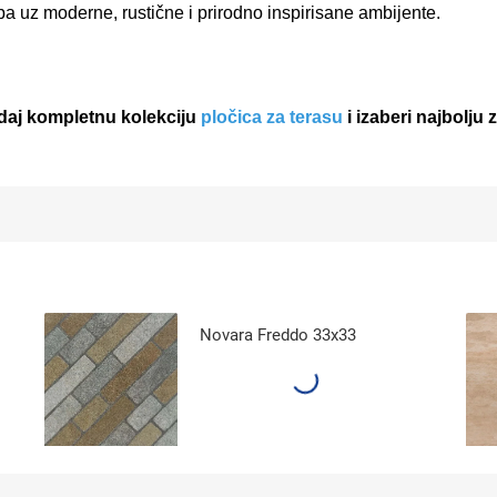
a uz moderne, rustične i prirodno inspirisane ambijente.
edaj kompletnu kolekciju
pločica za terasu
i izaberi najbolju 
Novara Freddo 33x33