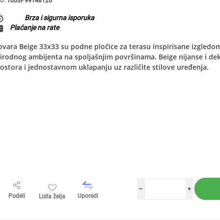
U:
1003P99148126
Brza i sigurna isporuka
Plaćanje na rate
vara Beige 33x33 su podne pločice za terasu inspirisane izgled
irodnog ambijenta na spoljašnjim površinama. Beige nijanse i de
ostora i jednostavnom uklapanju uz različite stilove uređenja.
h
i
Podeli
Uporedi
Lista želja