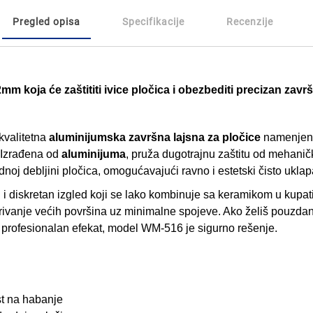
Pregled opisa
Specifikacije
Recenzije
mm koja će zaštititi ivice pločica i obezbediti precizan zavr
kvalitetna
aluminijumska završna lajsna za pločice
namenjena
. Izrađena od
aluminijuma
, pruža dugotrajnu zaštitu od mehanič
noj debljini pločica, omogućavajući ravno i estetski čisto uklap
i diskretan izgled koji se lako kombinuje sa keramikom u kupati
vanje većih površina uz minimalne spojeve. Ako želiš pouzda
i profesionalan efekat, model WM-516 je sigurno rešenje.
st na habanje