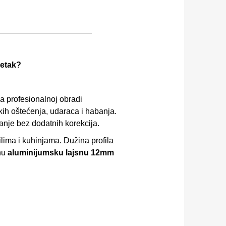
šetak?
 profesionalnoj obradi
kih oštećenja, udaraca i habanja.
anje bez dodatnih korekcija.
lima i kuhinjama. Dužina profila
nu
aluminijumsku lajsnu 12mm