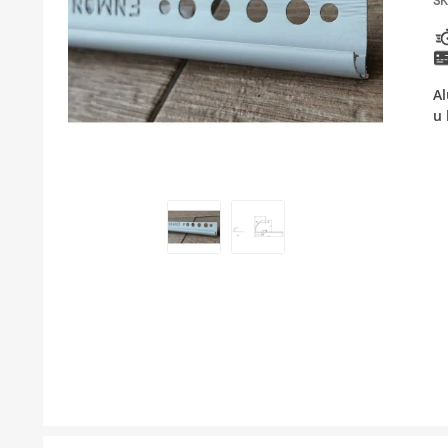
SK
KUPATILSKI NAMEŠTAJ I OGLEDALA
PODNE I ZIDNE OBLOGE
Al
BOJLERI
u 
LAJSNE ZA PLOČICE
MATERIJALI ZA KERAMIČARSKE RADOVE
ALATI ZA KERAMIKU
ODVOD VODE
GREJANJE I HLAĐENJE
KUPATILSKA GALANTERIJA
NAMEŠTAJ
SVI PROIZVODI