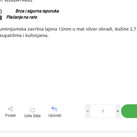
U:
9220Q99199022
Brza i sigurna isporuka
Plaćanje na rate
uminijumska završna lajsna 12mm u mat silver obradi, dužine 2,7 m
kupatilima i kuhinjama.
h
i
Podeli
Uporedi
Lista želja