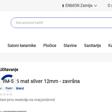
ENMON Zemlje
O
ENMON SRB
ENMON BIH
ENMON HR
ENMON MKD
Saloni keramike
Pločice
Slavine
Sanitarije
Ka
Učitavanje
WM-516 mat silver 12mm - završna
end:
Enmon Brend
tavi prvu recenziju na ovaj proizvod