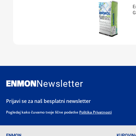
E
G
Newsletter
Prijavi se za naš besplatni newsletter
Pogledaj kako čuvamo tvoje lične podatke
Politika Privatnosti
ENMON
KUPOVINA