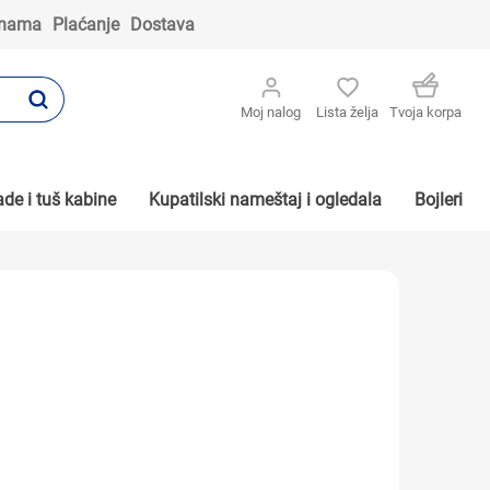
 nama
Plaćanje
Dostava
Moj nalog
Lista želja
Tvoja korpa
de i tuš kabine
Kupatilski nameštaj i ogledala
Bojleri