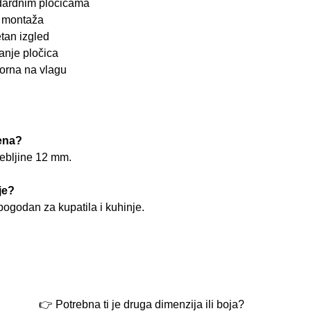
dardnim pločicama
a montaža
tan izgled
anje pločica
orna na vlagu
jena?
debljine 12 mm.
je?
pogodan za kupatila i kuhinje.
👉 Potrebna ti je druga dimenzija ili boja?