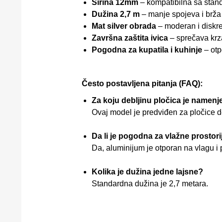
Širina 12mm
– kompatibilna sa stan
Dužina 2,7 m
– manje spojeva i brž
Mat silver obrada
– moderan i diskre
Završna zaštita ivica
– sprečava krz
Pogodna za kupatila i kuhinje
– otp
Često postavljena pitanja (FAQ):
Za koju debljinu pločica je namen
Ovaj model je predviđen za pločice 
Da li je pogodna za vlažne prostori
Da, aluminijum je otporan na vlagu i 
Kolika je dužina jedne lajsne?
Standardna dužina je 2,7 metara.