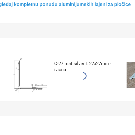
ledaj kompletnu ponudu aluminijumskih lajsni za pločice
C-27 mat silver L 27x27mm -
ivična