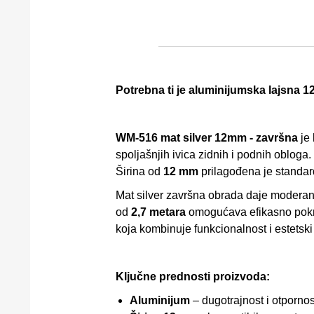
Potrebna ti je aluminijumska lajsna 12
WM-516 mat silver 12mm - završna
je 
spoljašnjih ivica zidnih i podnih obloga
Širina od
12 mm
prilagođena je standard
Mat silver završna obrada daje moderan 
od
2,7 metara
omogućava efikasno pokri
koja kombinuje funkcionalnost i estetsk
Ključne prednosti proizvoda:
Aluminijum
– dugotrajnost i otporno