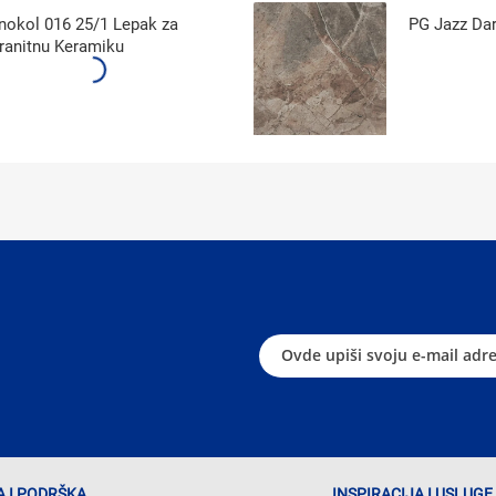
nokol 016 25/1 Lepak za
PG Jazz Da
ranitnu Keramiku
 I PODRŠKA
INSPIRACIJA I USLUGE