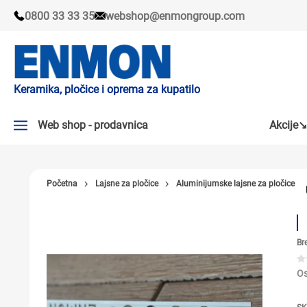
0800 33 33 35
webshop@enmongroup.com
Keramika, pločice i oprema za kupatilo
Web shop - prodavnica
Akcije↘
AKCIJE↘
Početna
Lajsne za pločice
Aluminijumske lajsne za pločice
PLOČICE
SLAVINE
Br
KADE I TUŠ KABINE
SANITARIJE
Os
TUŠEVI