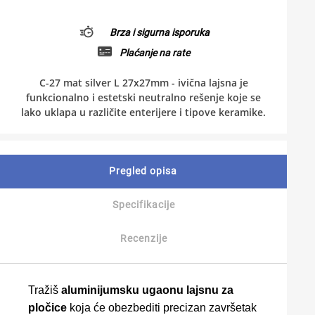
Brza i sigurna isporuka
Plaćanje na rate
C-27 mat silver L 27x27mm - ivična lajsna je
funkcionalno i estetski neutralno rešenje koje se
lako uklapa u različite enterijere i tipove keramike.
Pregled opisa
Specifikacije
Recenzije
Tražiš
aluminijumsku ugaonu lajsnu za
pločice
koja će obezbediti precizan završetak