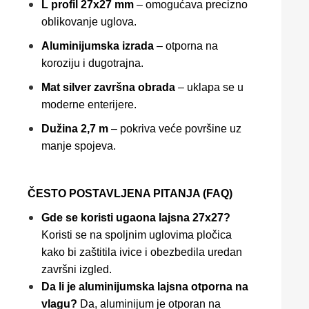
L profil 27x27 mm
– omogućava precizno
oblikovanje uglova.
Aluminijumska izrada
– otporna na
koroziju i dugotrajna.
Mat silver završna obrada
– uklapa se u
moderne enterijere.
Dužina 2,7 m
– pokriva veće površine uz
manje spojeva.
ČESTO POSTAVLJENA PITANJA (FAQ)
Gde se koristi ugaona lajsna 27x27?
Koristi se na spoljnim uglovima pločica
kako bi zaštitila ivice i obezbedila uredan
završni izgled.
Da li je aluminijumska lajsna otporna na
vlagu?
Da, aluminijum je otporan na