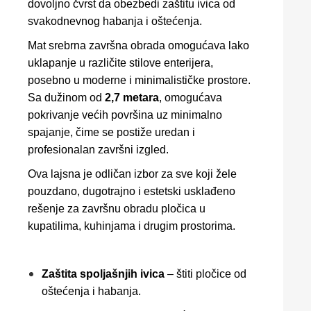
dovoljno čvrst da obezbedi zaštitu ivica od
svakodnevnog habanja i oštećenja.
Mat srebrna završna obrada omogućava lako
uklapanje u različite stilove enterijera,
posebno u moderne i minimalističke prostore.
Sa dužinom od
2,7 metara
, omogućava
pokrivanje većih površina uz minimalno
spajanje, čime se postiže uredan i
profesionalan završni izgled.
Ova lajsna je odličan izbor za sve koji žele
pouzdano, dugotrajno i estetski usklađeno
rešenje za završnu obradu pločica u
kupatilima, kuhinjama i drugim prostorima.
Zaštita spoljašnjih ivica
– štiti pločice od
oštećenja i habanja.