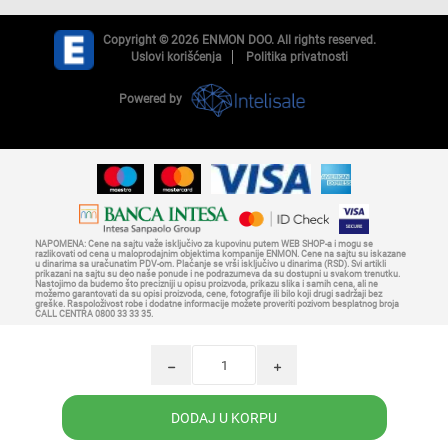
Copyright © 2026 ENMON DOO. All rights reserved.
Uslovi korišćenja
Politika privatnosti
Powered by
NAPOMENA: Cene na sajtu važe isključivo za kupovinu putem WEB SHOP-a i mogu se
razlikovati od cena u maloprodajnim objektima kompanije ENMON. Cene na sajtu su iskazane
u dinarima sa uračunatim PDV-om. Plaćanje se vrši isključivo u dinarima (RSD). Svi artikli
prikazani na sajtu su deo naše ponude i ne podrazumeva da su dostupni u svakom trenutku.
Nastojimo da budemo što precizniji u opisu proizvoda, prikazu slika i samih cena, ali ne
možemo garantovati da su opisi proizvoda, cene, fotografije ili bilo koji drugi sadržaji bez
greške. Raspoloživost robe i dodatne informacije možete proveriti pozivom besplatnog broja
CALL CENTRA 0800 33 33 35.
h
i