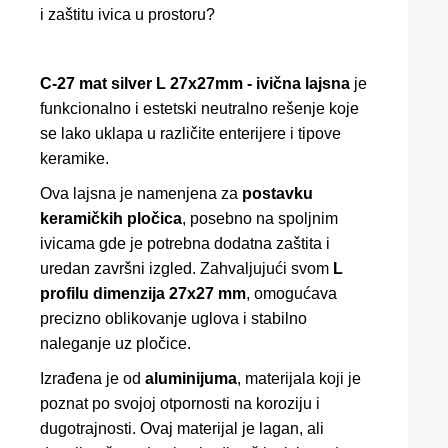
i zaštitu ivica u prostoru?
C-27 mat silver L 27x27mm - ivična lajsna
je
funkcionalno i estetski neutralno rešenje koje
se lako uklapa u različite enterijere i tipove
keramike.
Ova lajsna je namenjena za
postavku
keramičkih pločica
, posebno na spoljnim
ivicama gde je potrebna dodatna zaštita i
uredan završni izgled. Zahvaljujući svom
L
profilu dimenzija 27x27 mm
, omogućava
precizno oblikovanje uglova i stabilno
naleganje uz pločice.
Izrađena je od
aluminijuma
, materijala koji je
poznat po svojoj otpornosti na koroziju i
dugotrajnosti. Ovaj materijal je lagan, ali