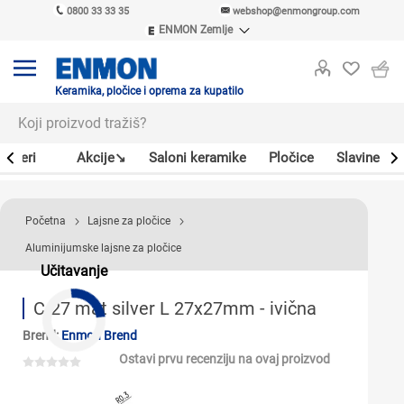
0800 33 33 35
webshop@enmongroup.com
ENMON Zemlje
ENMON SRB
ENMON BIH
ENMON HR
Keramika, pločice i oprema za kupatilo
ENMON MKD
Bojleri
Akcije↘
Saloni keramike
Pločice
Slavine
Početna
Lajsne za pločice
Aluminijumske lajsne za pločice
Učitavanje
C-27 mat silver L 27x27mm - ivična
Brend:
Enmon Brend
Ostavi prvu recenziju na ovaj proizvod