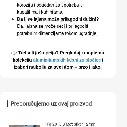
koroziju i pogodan za upotrebu u
kupatilima i kuhinjama.
Da li se lajsna može prilagoditi dužini?
Da, lajsna se može seći i prilagoditi
potrebnim dimenzijama tokom ugradnje.
👉
Treba ti još opcija? Pregledaj kompletnu
kolekciju
aluminijumskih lajsni za pločice
i
izaberi najbolju za svoj dom – brzo i lako!
Preporučujemo uz ovaj proizvod
TR-2010 B Mat Silver 12mm