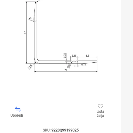
Lista
Uporedi
želja
SKU:
9220Q99199025