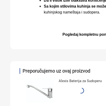
Da li visok izliv olakšava korišćenj
Sa kojim stilovima kuhinja se mož
kuhinjskog nameštaja i sudopera.
Pogledaj kompletnu pon
Preporučujemo uz ovaj proizvod
Alexis Baterija za Sudoperu