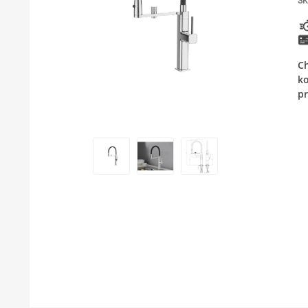
SK
KUPATILSKI NAMEŠTAJ I OGLEDALA
PODNE I ZIDNE OBLOGE
Ch
BOJLERI
ko
pr
LAJSNE ZA PLOČICE
MATERIJALI ZA KERAMIČARSKE RADOVE
ALATI ZA KERAMIKU
ODVOD VODE
GREJANJE I HLAĐENJE
KUPATILSKA GALANTERIJA
NAMEŠTAJ
SVI PROIZVODI