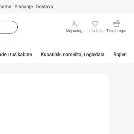
 nama
Plaćanje
Dostava
Moj nalog
Lista želja
Tvoja korpa
de i tuš kabine
Kupatilski nameštaj i ogledala
Bojleri