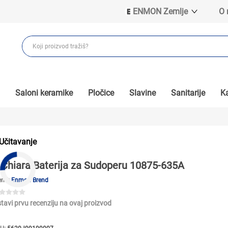
ENMON Zemlje
O
ENMON SRB
ENMON BIH
ENMON HR
ENMON MKD
Saloni keramike
Pločice
Slavine
Sanitarije
Ka
Učitavanje
Chiara Baterija za Sudoperu 10875-635A
end:
Enmon Brend
tavi prvu recenziju na ovaj proizvod