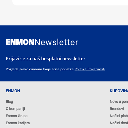
Newsletter
Prijavi se za naš besplatni newsletter
Pogledaj kako čuvamo tvoje lične podatke
Politika Privatnosti
ENMON
KUPOVINA
Blog
Novo u pon
O kompaniji
Brendovi
Enmon Grupa
Načini plać
Enmon karijera
Načini dos