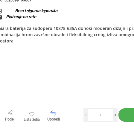
U:
5620J99199007
Brza i sigurna isporuka
Plaćanje na rate
iara baterija za sudoperu 10875-635A donosi moderan dizajn i pr
mbinacija hrom završne obrade i fleksibilnog crnog izliva omoguć
ostora.
h
i
Podeli
Uporedi
Lista želja