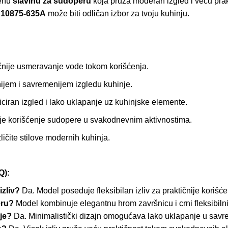
đenu
slavinu za sudoperu
koja pruža moderan izgled i veću pr
u 10875-635A
može biti odličan izbor za tvoju kuhinju.
nije usmeravanje vode tokom korišćenja.
ijem i savremenijem izgledu kuhinje.
iciran izgled i lako uklapanje uz kuhinjske elemente.
e korišćenje sudopere u svakodnevnim aktivnostima.
ičite stilove modernih kuhinja.
):
izliv?
Da. Model poseduje fleksibilan izliv za praktičnije korišć
eru?
Model kombinuje elegantnu hrom završnicu i crni fleksibilni 
je?
Da. Minimalistički dizajn omogućava lako uklapanje u savre