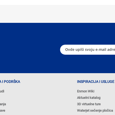
 I PODRŠKA
INSPIRACIJA I USLUGE
udi
Enmon Wiki
Aktuelni katalog
anja
3D virtuelne ture
tave
Waterjet sečenje pločica