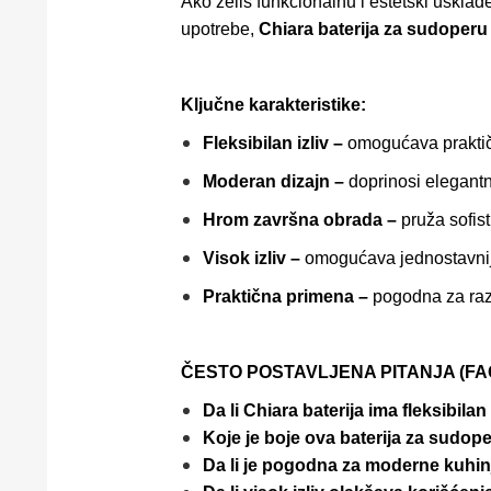
Ako želiš funkcionalnu i estetski uskla
upotrebe,
Chiara baterija za sudoper
Ključne karakteristike:
Fleksibilan izliv –
omogućava praktič
Moderan dizajn –
doprinosi elegantn
Hrom završna obrada –
pruža sofist
Visok izliv –
omogućava jednostavnij
Praktična primena –
pogodna za razl
ČESTO POSTAVLJENA PITANJA (FAQ
Da li Chiara baterija ima fleksibilan 
Koje je boje ova baterija za sudop
Da li je pogodna za moderne kuhin