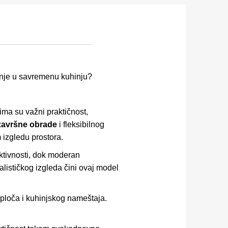
anje u savremenu kuhinju?
ima su važni praktičnost,
završne obrade
i fleksibilnog
 izgledu prostora.
ktivnosti, dok moderan
alističkog izgleda čini ovaj model
ploča i kuhinjskog nameštaja.