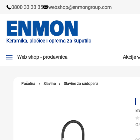
0800 33 33 35
webshop@enmongroup.com
Keramika, pločice i oprema za kupatilo
Web shop - prodavnica
Akcije↘
AKCIJE↘
Početna
Slavine
Slavine za sudoperu
PLOČICE
SLAVINE
Br
KADE I TUŠ KABINE
SANITARIJE
Os
TUŠEVI