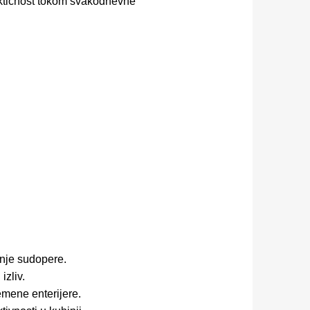
aktičnost tokom svakodnevne
enje sudopere.
izliv.
mene enterijere.