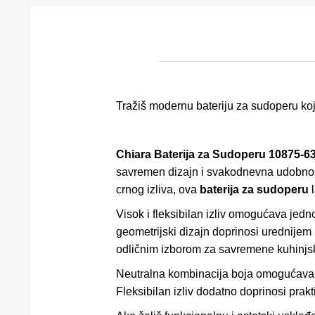
Tražiš modernu bateriju za sudoperu ko
Chiara Baterija za Sudoperu 10875-6
savremen dizajn i svakodnevna udobnost
crnog izliva, ova
baterija za sudoperu
l
Visok i fleksibilan izliv omogućava jed
geometrijski dizajn doprinosi urednijem i
odličnim izborom za savremene kuhinjsk
Neutralna kombinacija boja omogućava l
Fleksibilan izliv dodatno doprinosi pra