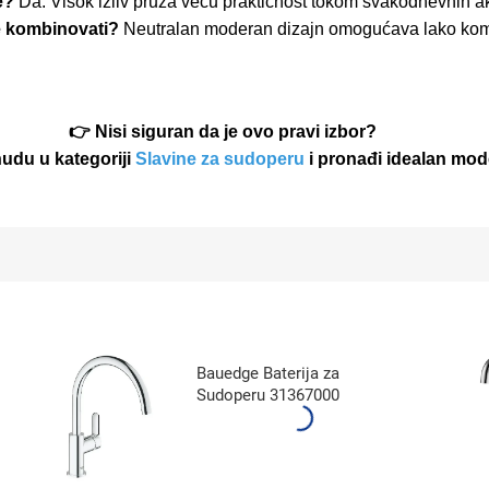
e?
Da. Visok izliv pruža veću praktičnost tokom svakodnevnih akt
e kombinovati?
Neutralan moderan dizajn omogućava lako kombi
👉 Nisi siguran da je ovo pravi izbor?
udu u kategoriji
Slavine za sudoperu
i pronađi idealan mode
Bauedge Baterija za
Sudoperu 31367000