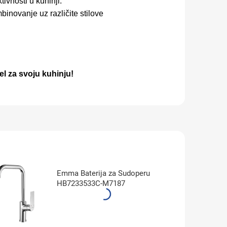
ivnosti u kuhinji.
novanje uz različite stilove
l za svoju kuhinju!
Emma Baterija za Sudoperu
HB7233533C-M7187