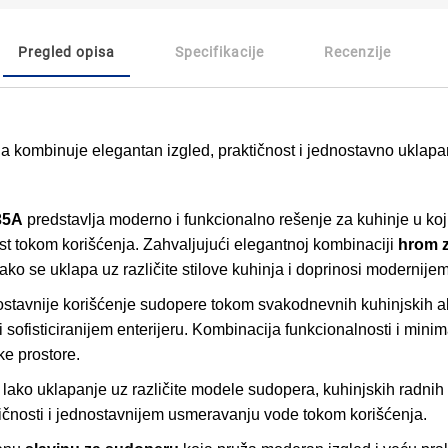
Pregled opisa
Specifikacije
Recenzije
ja kombinuje elegantan izgled, praktičnost i jednostavno uklap
35A
predstavlja moderno i funkcionalno rešenje za kuhinje u koj
 tokom korišćenja. Zahvaljujući elegantnoj kombinaciji
hrom 
ako se uklapa uz različite stilove kuhinja i doprinosi modernijem
nostavnije korišćenje sudopere tokom svakodnevnih kuhinjskih a
 sofisticiranijem enterijeru. Kombinacija funkcionalnosti i minim
e prostore.
ako uklapanje uz različite modele sudopera, kuhinjskih radnih 
ktičnosti i jednostavnijem usmeravanju vode tokom korišćenja.