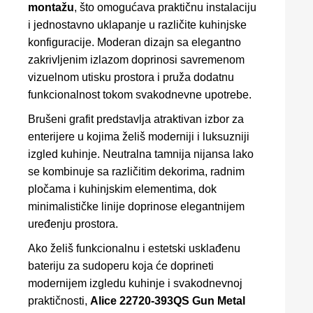
montažu
, što omogućava praktičnu instalaciju
i jednostavno uklapanje u različite kuhinjske
konfiguracije. Moderan dizajn sa elegantno
zakrivljenim izlazom doprinosi savremenom
vizuelnom utisku prostora i pruža dodatnu
funkcionalnost tokom svakodnevne upotrebe.
Brušeni grafit predstavlja atraktivan izbor za
enterijere u kojima želiš moderniji i luksuzniji
izgled kuhinje. Neutralna tamnija nijansa lako
se kombinuje sa različitim dekorima, radnim
pločama i kuhinjskim elementima, dok
minimalističke linije doprinose elegantnijem
uređenju prostora.
Ako želiš funkcionalnu i estetski usklađenu
bateriju za sudoperu koja će doprineti
modernijem izgledu kuhinje i svakodnevnoj
praktičnosti,
Alice 22720-393QS Gun Metal