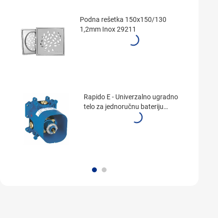
Podna rešetka 150x150/130
1,2mm Inox 29211
Rapido E - Univerzalno ugradno
telo za jednoručnu bateriju
35501000