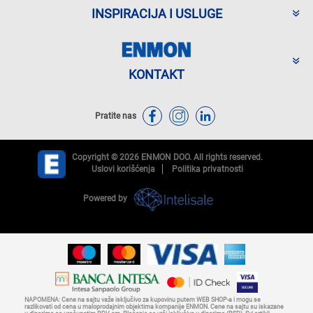
INSPIRACIJA I USLUGE
KONTAKT
Pratite nas
Copyright © 2026 ENMON DOO. All rights reserved.
Uslovi korišćenja
Politika privatnosti
Powered by
NAPOMENA: Cene na sajtu važe isključivo za kupovinu putem WEB SHOP-a i mogu se
razlikovati od cena u maloprodajnim objektima kompanije ENMON. Cene na sajtu su iskazane