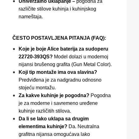
Univerzalno uklapanje –
pogodna za
različite stilove kuhinja i kuhinjskog
nameštaja.
ČESTO POSTAVLJENA PITANJA (FAQ):
Koje je boje Alice baterija za sudoperu
22720-393QS?
Model dolazi u modernoj
nijansi brušenog grafita (Gun Metal Color).
Koji tip montaže ima ova slavina?
Predviđena je za nadgradnu odnosno
stojeću montažu.
Za kakve kuhinje je pogodna?
Pogodna
je za moderne i savremeno uređene
kuhinje različitih stilova.
Da li se lako uklapa sa drugim
elementima kuhinje?
Da. Neutralna
grafitna nijansa omogućava lako