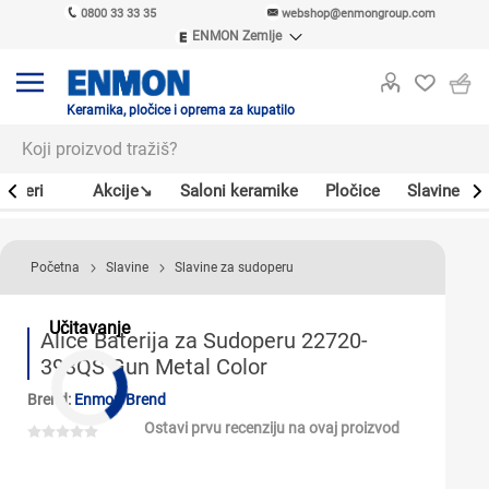
0800 33 33 35
webshop@enmongroup.com
ENMON Zemlje
ENMON SRB
ENMON BIH
ENMON HR
Keramika, pločice i oprema za kupatilo
ENMON MKD
Bojleri
Akcije↘
Saloni keramike
Pločice
Slavine
Početna
Slavine
Slavine za sudoperu
Učitavanje
Alice Baterija za Sudoperu 22720-
393QS Gun Metal Color
Brend:
Enmon Brend
Ostavi prvu recenziju na ovaj proizvod