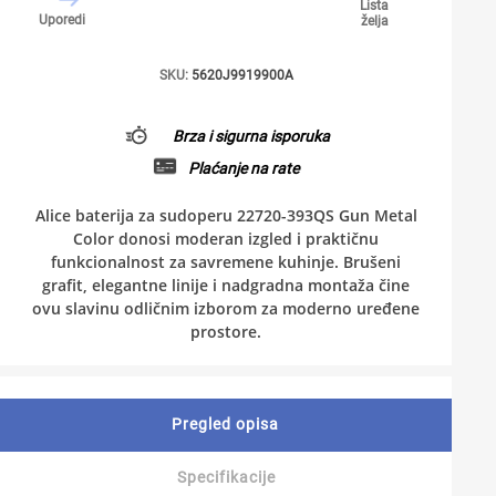
Lista
Uporedi
želja
SKU:
5620J9919900A
Brza i sigurna isporuka
Plaćanje na rate
Alice baterija za sudoperu 22720-393QS Gun Metal
Color donosi moderan izgled i praktičnu
funkcionalnost za savremene kuhinje. Brušeni
grafit, elegantne linije i nadgradna montaža čine
ovu slavinu odličnim izborom za moderno uređene
prostore.
Pregled opisa
Specifikacije