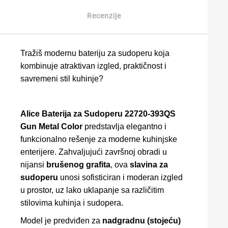
Recenzije
Tražiš modernu bateriju za sudoperu koja
kombinuje atraktivan izgled, praktičnost i
savremeni stil kuhinje?
Alice Baterija za Sudoperu 22720-393QS
Gun Metal Color
predstavlja elegantno i
funkcionalno rešenje za moderne kuhinjske
enterijere. Zahvaljujući završnoj obradi u
nijansi
brušenog grafita
, ova
slavina za
sudoperu
unosi sofisticiran i moderan izgled
u prostor, uz lako uklapanje sa različitim
stilovima kuhinja i sudopera.
Model je predviđen za
nadgradnu (stojeću)