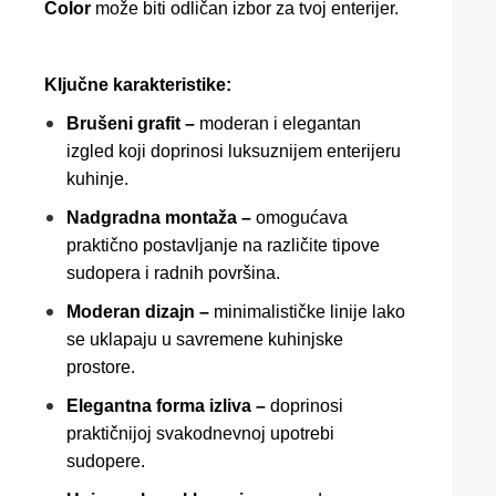
Color
može biti odličan izbor za tvoj enterijer.
Ključne karakteristike:
Brušeni grafit –
moderan i elegantan
izgled koji doprinosi luksuznijem enterijeru
kuhinje.
Nadgradna montaža –
omogućava
praktično postavljanje na različite tipove
sudopera i radnih površina.
Moderan dizajn –
minimalističke linije lako
se uklapaju u savremene kuhinjske
prostore.
Elegantna forma izliva –
doprinosi
praktičnijoj svakodnevnoj upotrebi
sudopere.