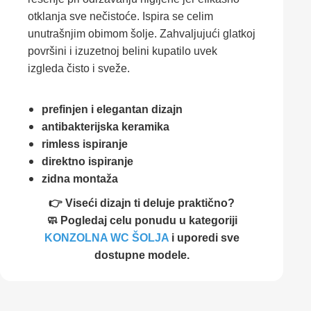
otklanja sve nečistoće. Ispira se celim
unutrašnjim obimom šolje. Zahvaljujući glatkoj
površini i izuzetnoj belini kupatilo uvek
izgleda čisto i sveže.
prefinjen i elegantan dizajn
antibakterijska keramika
rimless ispiranje
direktno ispiranje
zidna montaža
👉 Viseći dizajn ti deluje praktično?
🧼 Pogledaj celu ponudu u kategoriji
KONZOLNA WC ŠOLJA
i uporedi sve
dostupne modele.