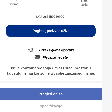
Lista
Uporedi
želja
SKU:
2681B99199001
Pogledaj proizvod uživo
Brza i sigurna isporuka
Plaćanje na rate
Brilla konzolna wc šolja rimless štedi prostor u
kupatilu, jer ga konzolne wc šolje zauzimaju manje.
Pregled opisa
Specifikacije