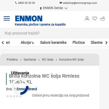
0800 33 33 35
webshop@enmongroup.com
ENMON Zemlje
ENMON SRB
ENMON BIH
ENMON HR
Keramika, pločice i oprema za kupatilo
ENMON MKD
Bojleri
Akcije↘
Saloni keramike
Pločice
Slavine
Početna
Sanitarije
WC šolje
Konzolne WC šolje
Učitavanje
Brilla konzolna WC šolja Rimless
100614-KL
Brend:
Enmon Brend
Ostavi prvu recenziju na ovaj proizvod