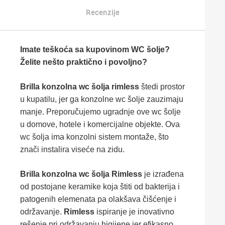
Recenzije
Imate teškoća sa kupovinom WC šolje?
Želite nešto praktično i povoljno?
Brilla konzolna wc šolja rimless
štedi prostor
u kupatilu, jer ga konzolne wc šolje zauzimaju
manje. Preporučujemo ugradnje ove wc šolje
u domove, hotele i komercijalne objekte. Ova
wc šolja ima konzolni sistem montaže, što
znači instalira viseće na zidu.
Brilla konzolna wc šolja Rimless
je izrađena
od postojane keramike koja štiti od bakterija i
patogenih elemenata pa olakšava čišćenje i
održavanje.
Rimless
ispiranje je inovativno
rešenje pri održavanju higijene jer efikasno