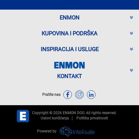
ENMON
KUPOVINA I PODRŠKA
INSPIRACIJA I USLUGE
KONTAKT
Pratite nas
Copyright © 2026 ENMON DOO. All rights reserved.
Uslovi korišćenja
Politika privatnosti
Powered by