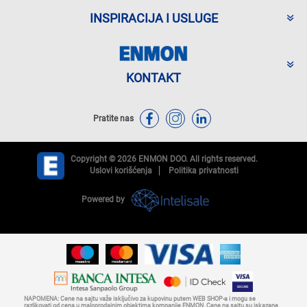
INSPIRACIJA I USLUGE
KONTAKT
Pratite nas
Copyright © 2026 ENMON DOO. All rights reserved.
Uslovi korišćenja
Politika privatnosti
Powered by
NAPOMENA: Cene na sajtu važe isključivo za kupovinu putem WEB SHOP-a i mogu se
razlikovati od cena u maloprodajnim objektima kompanije ENMON. Cene na sajtu su iskazane