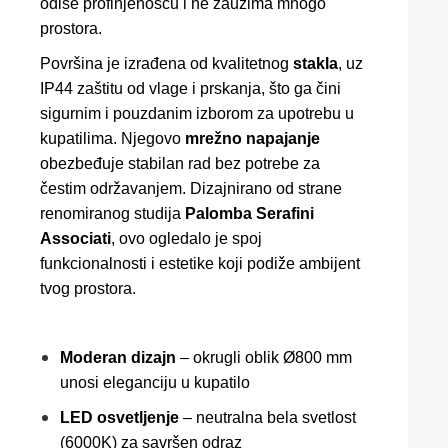
odiše profinjenošću i ne zauzima mnogo
prostora.
Površina je izrađena od kvalitetnog
stakla
, uz
IP44 zaštitu od vlage i prskanja, što ga čini
sigurnim i pouzdanim izborom za upotrebu u
kupatilima. Njegovo
mrežno napajanje
obezbeđuje stabilan rad bez potrebe za
čestim održavanjem. Dizajnirano od strane
renomiranog studija
Palomba Serafini
Associati
, ovo ogledalo je spoj
funkcionalnosti i estetike koji podiže ambijent
tvog prostora.
Moderan dizajn
– okrugli oblik Ø800 mm
unosi eleganciju u kupatilo
LED osvetljenje
– neutralna bela svetlost
(6000K) za savršen odraz