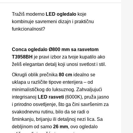
Tražiš moderno
LED ogledalo
koje
kombinuje savremeni dizajn i praktičnu
funkcionalnost?
Conca ogledalo Ø800 mm sa rasvetom
T3958BH
je pravi izbor za tvoje kupatilo ako
želiš elegantan detalj koji unosi svetlost i stil.
Okrugli oblik prečnika
80 cm
idealno se
uklapa u različite tipove enterijera – od
minimalističkog do luksuznog. Zahvaljujući
integrisanoj
LED rasveti
(6000K), pruža jasno
i prirodno osvetljenje, što ga čini savršenim za
svakodnevnu rutinu, bilo da se radi o
šminkanju, brijanju ili detaljnoj nezi lica. Sa
debljinom od samo
26 mm
, ovo ogledalo