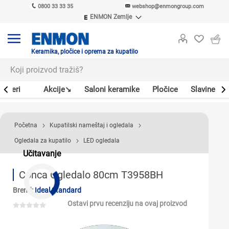
0800 33 33 35
webshop@enmongroup.com
ENMON Zemlje
ENMON SRB
ENMON BIH
ENMON HR
Keramika, pločice i oprema za kupatilo
ENMON MKD
Bojleri
Akcije↘
Saloni keramike
Pločice
Slavine
Početna
Kupatilski nameštaj i ogledala
Ogledala za kupatilo
LED ogledala
Učitavanje
Conca Ogledalo 80cm T3958BH
Brend:
Ideal Standard
Ostavi prvu recenziju na ovaj proizvod