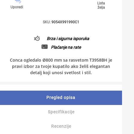
Lista
Uporedi
želja
SKU:
9054X991990C1
Brza i sigurna isporuka
Plaćanje na rate
Conca ogledalo Ø800 mm sa rasvetom T3958BH je
pravi izbor za tvoje kupatilo ako želiš elegantan
detalj koji unosi svetlost i stil.
Pregled opisa
Specifikacije
Recenzije