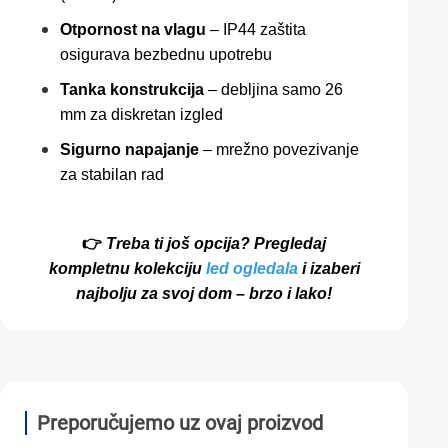
Otpornost na vlagu
– IP44 zaštita
osigurava bezbednu upotrebu
Tanka konstrukcija
– debljina samo 26
mm za diskretan izgled
Sigurno napajanje
– mrežno povezivanje
za stabilan rad
👉
Treba ti još opcija? Pregledaj
kompletnu kolekciju
led ogledala
i izaberi
najbolju za svoj dom – brzo i lako!
Preporučujemo uz ovaj proizvod