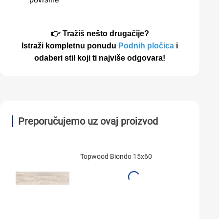
👉 Tražiš nešto drugačije?
Istraži kompletnu ponudu
Podnih pločica
i
odaberi stil koji ti najviše odgovara!
Preporučujemo uz ovaj proizvod
Topwood Biondo 15x60