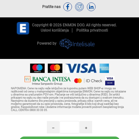
Pratite nas
Copyright © 2026 ENMON DOO. All rights reserved.
Uslovi korišćenja
Politika privatnosti
Powered by
NAPOMENA: Cene na sajtu važe isključivo za kupovinu putem WEB SHOP-a i mogu se
razlikovati od cena u maloprodajnim objektima kompanije ENMON. Cene na sajtu su iskazane
u dinarima sa uračunatim PDV-om. Plaćanje se vrši isključivo u dinarima (RSD). Svi artikli
prikazani na sajtu su deo naše ponude i ne podrazumeva da su dostupni u svakom trenutku.
Nastojimo da budemo što precizniji u opisu proizvoda, prikazu slika i samih cena, ali ne
možemo garantovati da su opisi proizvoda, cene, fotografije ili bilo koji drugi sadržaji bez
greške. Raspoloživost robe i dodatne informacije možete proveriti pozivom besplatnog broja
CALL CENTRA 0800 33 33 35.
h
i