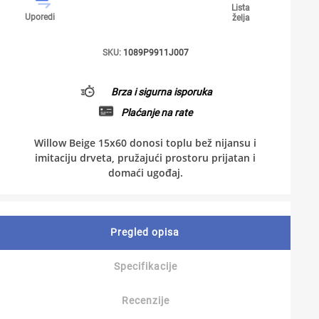
Lista
Uporedi
želja
SKU:
1089P9911J007
Brza i sigurna isporuka
Plaćanje na rate
Willow Beige 15x60 donosi toplu bež nijansu i
imitaciju drveta, pružajući prostoru prijatan i
domaći ugođaj.
Pregled opisa
Specifikacije
Recenzije