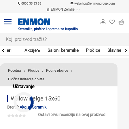
0800 33 33 35
webshop@enmongroup.com
ENMON Zemlje
ENMON SRB
ENMON BIH
ENMON HR
Keramika, pločice i oprema za kupatilo
ENMON MKD
Bojleri
Akcije↘
Saloni keramike
Pločice
Slavine
Početna
Pločice
Podne pločice
Pločice imitacija drveta
Učitavanje
Willow Beige 15x60
Brend:
Akgun Seramik
Ostavi prvu recenziju na ovaj proizvod