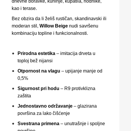
dnevne boravke, kuhinje, kupatila, hodnike,
kao i terase.
Bez obzira da li želiš rustičan, skandinavski ili
moderan stil,
Willow Beige
nudi savršenu
kombinaciju topline i funkcionalnosti.
Prirodna estetika
– imitacija drveta u
toploj bež nijansi
Otpornost na vlagu
– upijanje manje od
0,5%
Sigurnost pri hodu
– R9 protivklizna
zaštita
Jednostavno održavanje
– glazirana
površina za lako čišćenje
Svestrana primena
– unutrašnje i spoljne
površine