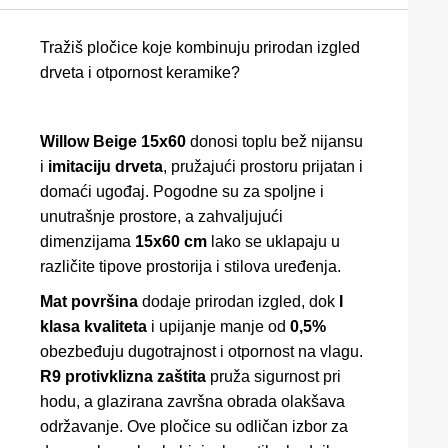
Tražiš pločice koje kombinuju prirodan izgled
drveta i otpornost keramike?
Willow Beige 15x60
donosi toplu bež nijansu
i
imitaciju drveta
, pružajući prostoru prijatan i
domaći ugođaj. Pogodne su za spoljne i
unutrašnje prostore, a zahvaljujući
dimenzijama
15x60 cm
lako se uklapaju u
različite tipove prostorija i stilova uređenja.
Mat površina
dodaje prirodan izgled, dok
I
klasa kvaliteta
i upijanje manje od
0,5%
obezbeđuju dugotrajnost i otpornost na vlagu.
R9 protivklizna zaštita
pruža sigurnost pri
hodu, a glazirana završna obrada olakšava
održavanje. Ove pločice su odličan izbor za