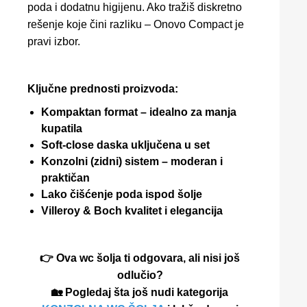
poda i dodatnu higijenu. Ako tražiš diskretno
rešenje koje čini razliku – Onovo Compact je
pravi izbor.
Ključne prednosti proizvoda:
Kompaktan format – idealno za manja
kupatila
Soft-close daska uključena u set
Konzolni (zidni) sistem – moderan i
praktičan
Lako čišćenje poda ispod šolje
Villeroy & Boch kvalitet i elegancija
👉 Ova wc šolja ti odgovara, ali nisi još
odlučio?
🏡 Pogledaj šta još nudi kategorija