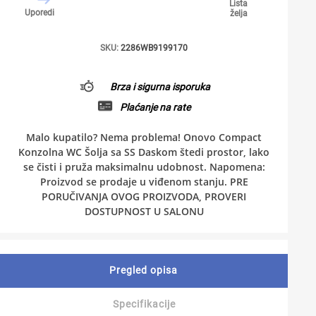
Lista
Uporedi
želja
SKU:
2286WB9199170
Brza i sigurna isporuka
Plaćanje na rate
Malo kupatilo? Nema problema! Onovo Compact
Konzolna WC Šolja sa SS Daskom štedi prostor, lako
se čisti i pruža maksimalnu udobnost. Napomena:
Proizvod se prodaje u viđenom stanju. PRE
PORUČIVANJA OVOG PROIZVODA, PROVERI
DOSTUPNOST U SALONU
Pregled opisa
Specifikacije