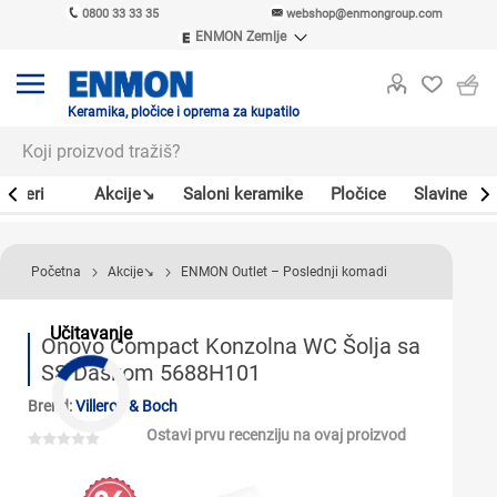
0800 33 33 35
webshop@enmongroup.com
ENMON Zemlje
ENMON SRB
ENMON BIH
ENMON HR
Keramika, pločice i oprema za kupatilo
ENMON MKD
Bojleri
Akcije↘
Saloni keramike
Pločice
Slavine
Početna
Akcije↘
ENMON Outlet – Poslednji komadi
Učitavanje
Onovo Compact Konzolna WC Šolja sa
SS Daskom 5688H101
Brend:
Villeroy & Boch
Ostavi prvu recenziju na ovaj proizvod