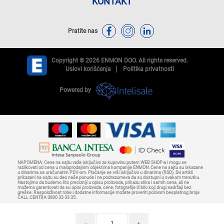
KONTAKT
Pratite nas
Copyright © 2026 ENMON DOO. All rights reserved.
Uslovi korišćenja
Politika privatnosti
Powered by
NAPOMENA: Cene na sajtu važe isključivo za kupovinu putem WEB SHOP-a i mogu se
razlikovati od cena u maloprodajnim objektima kompanije ENMON. Cene na sajtu su iskazane
u dinarima sa uračunatim PDV-om. Plaćanje se vrši isključivo u dinarima (RSD). Svi artikli
prikazani na sajtu su deo naše ponude i ne podrazumeva da su dostupni u svakom trenutku.
Nastojimo da budemo što precizniji u opisu proizvoda, prikazu slika i samih cena, ali ne
možemo garantovati da su opisi proizvoda, cene, fotografije ili bilo koji drugi sadržaji bez
greške. Raspoloživost robe i dodatne informacije možete proveriti pozivom besplatnog broja
CALL CENTRA 0800 33 33 35.