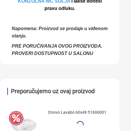
KONZOLNA WC ŠOLJA
i lakše donesi
pravu odluku.
Napomena: Proizvod se prodaje u viđenom
stanju.
PRE PORUČIVANJA OVOG PROIZVODA,
PROVERI DOSTUPNOST U SALONU
Preporučujemo uz ovaj proizvod
Onovo Lavabo 60x49 51606001