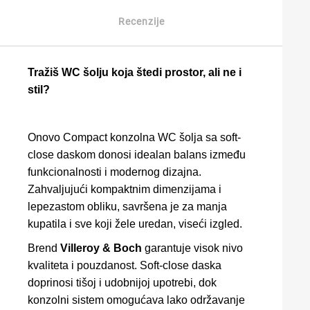
Recenzije
Tražiš WC šolju koja štedi prostor, ali ne i
stil?
Onovo Compact konzolna WC šolja sa soft-
close daskom donosi idealan balans između
funkcionalnosti i modernog dizajna.
Zahvaljujući kompaktnim dimenzijama i
lepezastom obliku, savršena je za manja
kupatila i sve koji žele uredan, viseći izgled.
Brend
Villeroy & Boch
garantuje visok nivo
kvaliteta i pouzdanost. Soft-close daska
doprinosi tišoj i udobnijoj upotrebi, dok
konzolni sistem omogućava lako održavanje