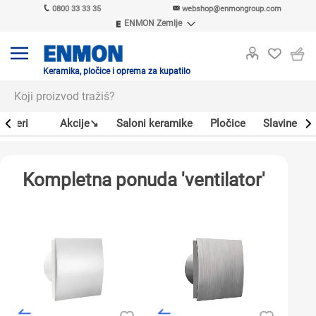
0800 33 33 35
webshop@enmongroup.com
ENMON Zemlje
ENMON SRB
ENMON BIH
ENMON HR
Keramika, pločice i oprema za kupatilo
ENMON MKD
Bojleri
Akcije↘
Saloni keramike
Pločice
Slavine
Kompletna ponuda 'ventilator'