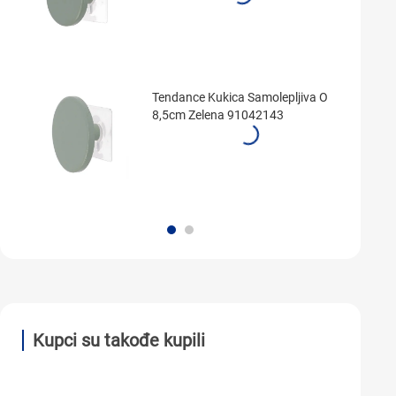
Tendance Kukica Samolepljiva O
8,5cm Zelena 91042143
Kupci su takođe kupili