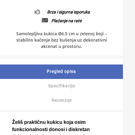
Brza i sigurna isporuka
Plaćanje na rate
Samolepljiva kukica Ø6.5 cm u zelenoj boji –
stabilno kačenje bez bušenja uz dekorativni
akcenat u prostoru.
Pregled opisa
Specifikacije
Recenzije
Želiš praktičnu kukicu koja osim
funkcionalnosti donosi i diskretan