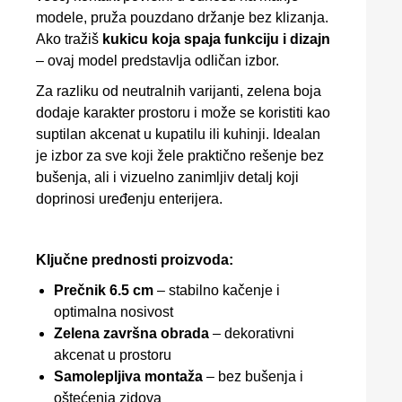
modele, pruža pouzdano držanje bez klizanja.
Ako tražiš
kukicu koja spaja funkciju i dizajn
– ovaj model predstavlja odličan izbor.
Za razliku od neutralnih varijanti, zelena boja
dodaje karakter prostoru i može se koristiti kao
suptilan akcenat u kupatilu ili kuhinji. Idealan
je izbor za sve koji žele praktično rešenje bez
bušenja, ali i vizuelno zanimljiv detalj koji
doprinosi uređenju enterijera.
Ključne prednosti proizvoda:
Prečnik 6.5 cm
– stabilno kačenje i
optimalna nosivost
Zelena završna obrada
– dekorativni
akcenat u prostoru
Samolepljiva montaža
– bez bušenja i
oštećenja zidova