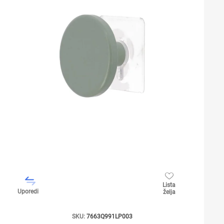
Lista
Uporedi
želja
SKU:
7663Q991LP003