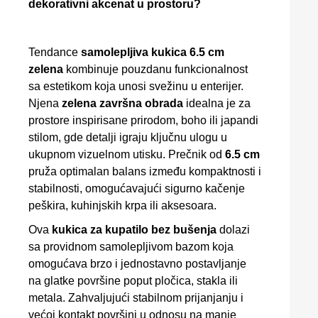
dekorativni akcenat u prostoru?
Tendance
samolepljiva kukica 6.5 cm
zelena
kombinuje pouzdanu funkcionalnost
sa estetikom koja unosi svežinu u enterijer.
Njena
zelena završna obrada
idealna je za
prostore inspirisane prirodom, boho ili japandi
stilom, gde detalji igraju ključnu ulogu u
ukupnom vizuelnom utisku. Prečnik od
6.5 cm
pruža optimalan balans između kompaktnosti i
stabilnosti, omogućavajući sigurno kačenje
peškira, kuhinjskih krpa ili aksesoara.
Ova
kukica za kupatilo bez bušenja
dolazi
sa providnom samolepljivom bazom koja
omogućava brzo i jednostavno postavljanje
na glatke površine poput pločica, stakla ili
metala. Zahvaljujući stabilnom prijanjanju i
većoj kontakt površini u odnosu na manje