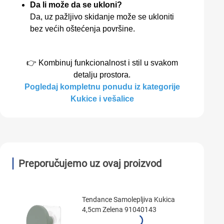
Da li može da se ukloni?
Da, uz pažljivo skidanje može se ukloniti
bez većih oštećenja površine.
👉 Kombinuj funkcionalnost i stil u svakom
detalju prostora.
Pogledaj kompletnu ponudu iz kategorije
Kukice i vešalice
Preporučujemo uz ovaj proizvod
Tendance Samolepljiva Kukica
4,5cm Zelena 91040143