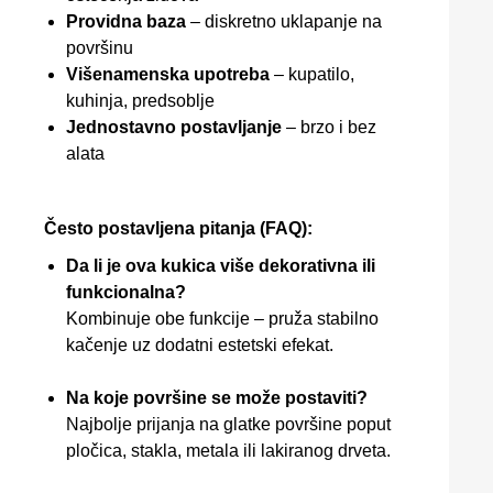
Providna baza
– diskretno uklapanje na
površinu
Višenamenska upotreba
– kupatilo,
kuhinja, predsoblje
Jednostavno postavljanje
– brzo i bez
alata
Često postavljena pitanja (FAQ):
Da li je ova kukica više dekorativna ili
funkcionalna?
Kombinuje obe funkcije – pruža stabilno
kačenje uz dodatni estetski efekat.
Na koje površine se može postaviti?
Najbolje prijanja na glatke površine poput
pločica, stakla, metala ili lakiranog drveta.