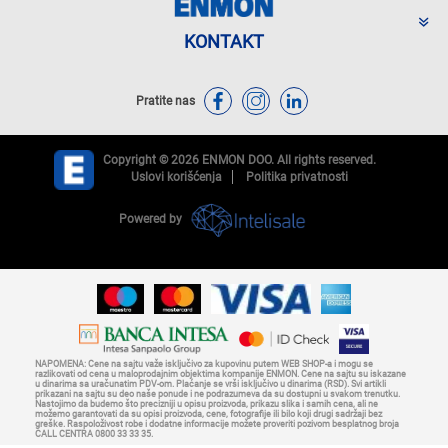
KONTAKT
Pratite nas
Copyright © 2026 ENMON DOO. All rights reserved.
Uslovi korišćenja
Politika privatnosti
Powered by
NAPOMENA: Cene na sajtu važe isključivo za kupovinu putem WEB SHOP-a i mogu se
razlikovati od cena u maloprodajnim objektima kompanije ENMON. Cene na sajtu su iskazane
u dinarima sa uračunatim PDV-om. Plaćanje se vrši isključivo u dinarima (RSD). Svi artikli
prikazani na sajtu su deo naše ponude i ne podrazumeva da su dostupni u svakom trenutku.
Nastojimo da budemo što precizniji u opisu proizvoda, prikazu slika i samih cena, ali ne
možemo garantovati da su opisi proizvoda, cene, fotografije ili bilo koji drugi sadržaji bez
greške. Raspoloživost robe i dodatne informacije možete proveriti pozivom besplatnog broja
CALL CENTRA 0800 33 33 35.