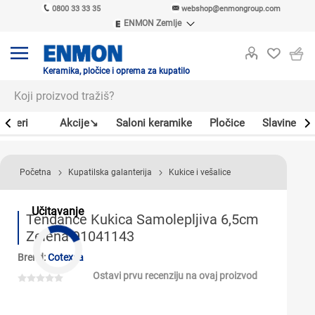
0800 33 33 35
webshop@enmongroup.com
ENMON Zemlje
ENMON SRB
ENMON BIH
ENMON HR
Keramika, pločice i oprema za kupatilo
ENMON MKD
Bojleri
Akcije↘
Saloni keramike
Pločice
Slavine
Početna
Kupatilska galanterija
Kukice i vešalice
Učitavanje
Tendance Kukica Samolepljiva 6,5cm
Zelena 91041143
Brend:
Cotexsa
Ostavi prvu recenziju na ovaj proizvod