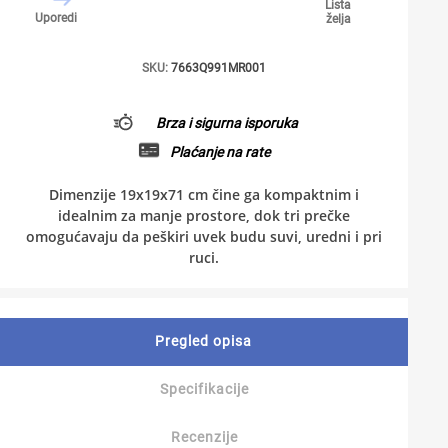
Lista
Uporedi
želja
SKU:
7663Q991MR001
Brza i sigurna isporuka
Plaćanje na rate
Dimenzije 19x19x71 cm čine ga kompaktnim i
idealnim za manje prostore, dok tri prečke
omogućavaju da peškiri uvek budu suvi, uredni i pri
ruci.
Pregled opisa
Specifikacije
Recenzije