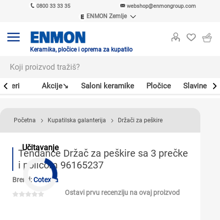
0800 33 33 35
webshop@enmongroup.com
ENMON Zemlje
ENMON SRB
ENMON BIH
ENMON HR
Keramika, pločice i oprema za kupatilo
ENMON MKD
Bojleri
Akcije↘
Saloni keramike
Pločice
Slavine
Početna
Kupatilska galanterija
Držači za peškire
Učitavanje
Tendance Držač za peškire sa 3 prečke
i policom 96165237
Brend:
Cotexsa
Ostavi prvu recenziju na ovaj proizvod