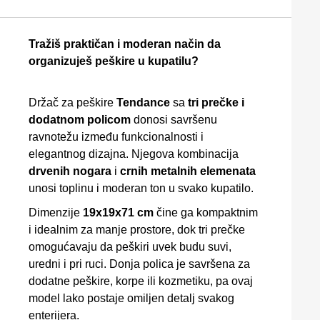
Tražiš praktičan i moderan način da
organizuješ peškire u kupatilu?
Držač za peškire
Tendance
sa
tri prečke i
dodatnom policom
donosi savršenu
ravnotežu između funkcionalnosti i
elegantnog dizajna. Njegova kombinacija
drvenih nogara
i
crnih metalnih elemenata
unosi toplinu i moderan ton u svako kupatilo.
Dimenzije
19x19x71 cm
čine ga kompaktnim
i idealnim za manje prostore, dok tri prečke
omogućavaju da peškiri uvek budu suvi,
uredni i pri ruci. Donja polica je savršena za
dodatne peškire, korpe ili kozmetiku, pa ovaj
model lako postaje omiljen detalj svakog
enterijera.