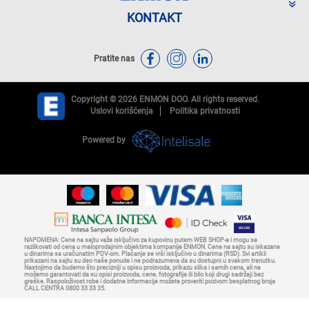
KONTAKT
Pratite nas
Copyright © 2026 ENMON DOO. All rights reserved.
Uslovi korišćenja
Politika privatnosti
Powered by
NAPOMENA: Cene na sajtu važe isključivo za kupovinu putem WEB SHOP-a i mogu se
razlikovati od cena u maloprodajnim objektima kompanije ENMON. Cene na sajtu su iskazane
u dinarima sa uračunatim PDV-om. Plaćanje se vrši isključivo u dinarima (RSD). Svi artikli
prikazani na sajtu su deo naše ponude i ne podrazumeva da su dostupni u svakom trenutku.
Nastojimo da budemo što precizniji u opisu proizvoda, prikazu slika i samih cena, ali ne
možemo garantovati da su opisi proizvoda, cene, fotografije ili bilo koji drugi sadržaji bez
greške. Raspoloživost robe i dodatne informacije možete proveriti pozivom besplatnog broja
CALL CENTRA 0800 33 33 35.