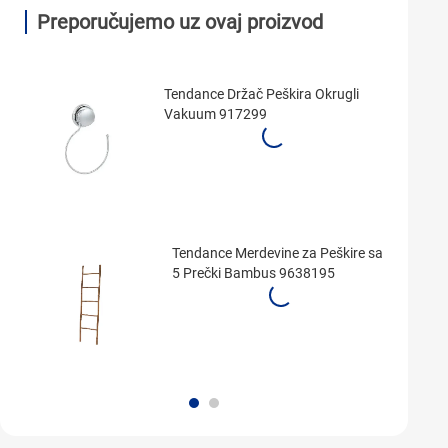
Preporučujemo uz ovaj proizvod
Tendance Držač Peškira Okrugli
Vakuum 917299
Tendance Merdevine za Peškire sa
5 Prečki Bambus 9638195