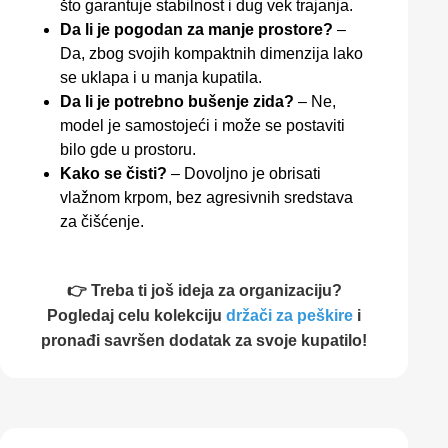
što garantuje stabilnost i dug vek trajanja.
Da li je pogodan za manje prostore?
–
Da, zbog svojih kompaktnih dimenzija lako
se uklapa i u manja kupatila.
Da li je potrebno bušenje zida?
– Ne,
model je samostojeći i može se postaviti
bilo gde u prostoru.
Kako se čisti?
– Dovoljno je obrisati
vlažnom krpom, bez agresivnih sredstava
za čišćenje.
👉 Treba ti još ideja za organizaciju?
Pogledaj celu kolekciju
držači za peškire
i
pronađi savršen dodatak za svoje kupatilo!