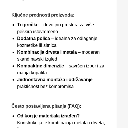
Ključne prednosti proizvoda:
Tri prečke
– dovoljno prostora za više
peškira istovremeno
Dodatna polica
– idealna za odlaganje
kozmetike ili sitnica
Kombinacija drveta i metala
– moderan
skandinavski izgled
Kompaktne dimenzije
– savršen izbor i za
manja kupatila
Jednostavna montaža i održavanje
–
praktičnost bez kompromisa
Često postavljena pitanja (FAQ):
Od kog je materijala izrađen?
–
Konstrukcija je kombinacija metala i drveta,