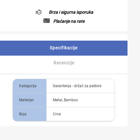
Brza i sigurna isporuka
Plaćanje na rate
Specifikacije
Recenzije
Kategorija
Galanterija - držač za peškire
Materijal
Metal, Bambus
Boja
Crna