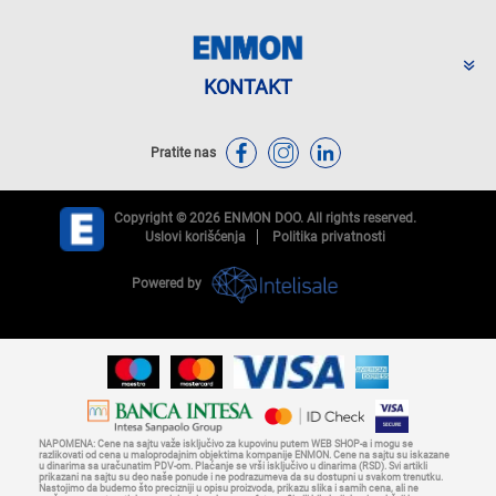
KONTAKT
Pratite nas
Copyright © 2026 ENMON DOO. All rights reserved.
Uslovi korišćenja
Politika privatnosti
Powered by
NAPOMENA: Cene na sajtu važe isključivo za kupovinu putem WEB SHOP-a i mogu se
razlikovati od cena u maloprodajnim objektima kompanije ENMON. Cene na sajtu su iskazane
u dinarima sa uračunatim PDV-om. Plaćanje se vrši isključivo u dinarima (RSD). Svi artikli
prikazani na sajtu su deo naše ponude i ne podrazumeva da su dostupni u svakom trenutku.
Nastojimo da budemo što precizniji u opisu proizvoda, prikazu slika i samih cena, ali ne