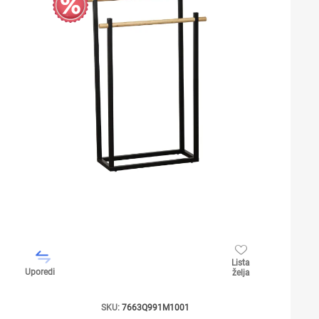
Lista
Uporedi
želja
SKU:
7663Q991M1001