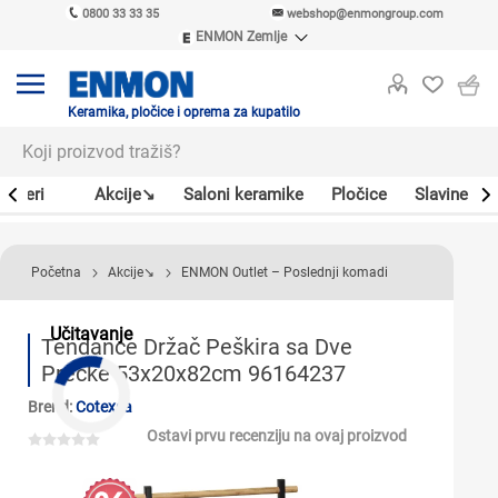
0800 33 33 35
webshop@enmongroup.com
ENMON Zemlje
ENMON SRB
ENMON BIH
ENMON HR
Keramika, pločice i oprema za kupatilo
ENMON MKD
Bojleri
Akcije↘
Saloni keramike
Pločice
Slavine
Početna
Akcije↘
ENMON Outlet – Poslednji komadi
Učitavanje
Tendance Držač Peškira sa Dve
Prečke 53x20x82cm 96164237
Brend:
Cotexsa
Ostavi prvu recenziju na ovaj proizvod