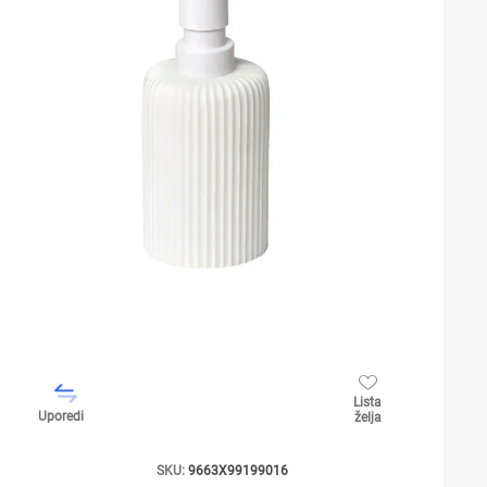
Lista
Uporedi
želja
SKU:
9663X99199016