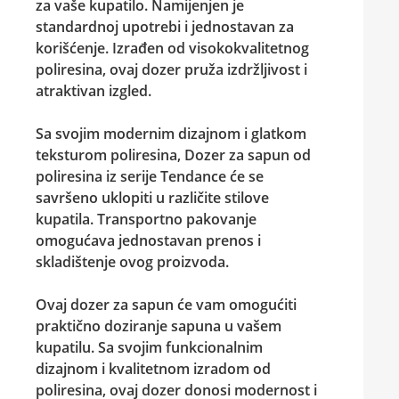
za vaše kupatilo. Namijenjen je
standardnoj upotrebi i jednostavan za
korišćenje. Izrađen od visokokvalitetnog
poliresina, ovaj dozer pruža izdržljivost i
atraktivan izgled.
Sa svojim modernim dizajnom i glatkom
teksturom poliresina, Dozer za sapun od
poliresina iz serije Tendance će se
savršeno uklopiti u različite stilove
kupatila. Transportno pakovanje
omogućava jednostavan prenos i
skladištenje ovog proizvoda.
Ovaj dozer za sapun će vam omogućiti
praktično doziranje sapuna u vašem
kupatilu. Sa svojim funkcionalnim
dizajnom i kvalitetnom izradom od
poliresina, ovaj dozer donosi modernost i