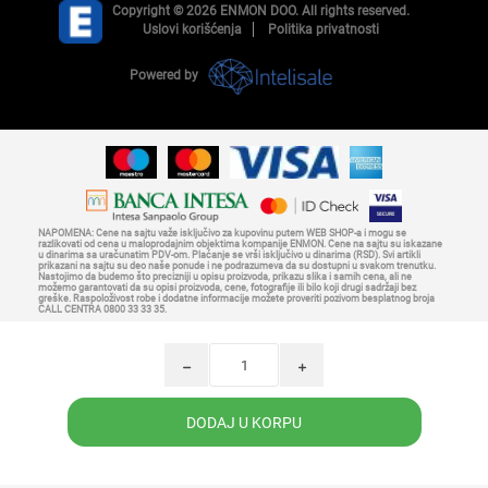
Copyright © 2026 ENMON DOO. All rights reserved.
Uslovi korišćenja
Politika privatnosti
Powered by
NAPOMENA: Cene na sajtu važe isključivo za kupovinu putem WEB SHOP-a i mogu se
razlikovati od cena u maloprodajnim objektima kompanije ENMON. Cene na sajtu su iskazane
u dinarima sa uračunatim PDV-om. Plaćanje se vrši isključivo u dinarima (RSD). Svi artikli
prikazani na sajtu su deo naše ponude i ne podrazumeva da su dostupni u svakom trenutku.
Nastojimo da budemo što precizniji u opisu proizvoda, prikazu slika i samih cena, ali ne
možemo garantovati da su opisi proizvoda, cene, fotografije ili bilo koji drugi sadržaji bez
greške. Raspoloživost robe i dodatne informacije možete proveriti pozivom besplatnog broja
CALL CENTRA 0800 33 33 35.
h
i