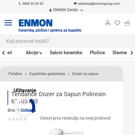
0800 33 33 35
webshop@enmongroup.com
ENMON Zemlje
ENMON SRB
ENMON BIH
ENMON HR
Keramika, pločice i oprema za kupatilo
ENMON MKD
Bojleri
Akcije↘
Saloni keramike
Pločice
Slavine
Početna
Kupatilska galanterija
Dozeri za sapun
Učitavanje
Tendance Dozer za Sapun Poliresin
62103100
Brend:
Cotexsa
Ostavi prvu recenziju na ovaj proizvod