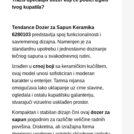
tvog kupatila?
Tendance Dozer za Sapun Keramika
6280103
predstavlja spoj funkcionalnosti i
savremenog dizajna. Namenjen je za
standardnu upotrebu i jednostavno doziranje
tečnog sapuna u svakodnevnoj rutini.
Izrađen u
crnoj boji
sa keramičkim kućištem,
ovaj model unosi sofisticiran i moderan
karakter u enterijer. Tamna nijansa
omogućava lako uklapanje uz crne slavine,
ogledala i ostalu kupatilsku galanteriju,
stvarajući vizuelno usklađen prostor.
Kompaktan i stabilan dizajn čini ovaj
dozer za
sapun
pogodnim za različite veličine radnih
površina. Diskretna, ali izražajna forma
doprinosi urednom i estetski skladnom izgledu