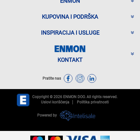
ENMON
KUPOVINA I PODRŠKA
INSPIRACIJA I USLUGE
KONTAKT
Pratite nas
Copyright © 2026 ENMON DOO. All rights reserved.
Uslovi korišćenja
Politika privatnosti
Powered by