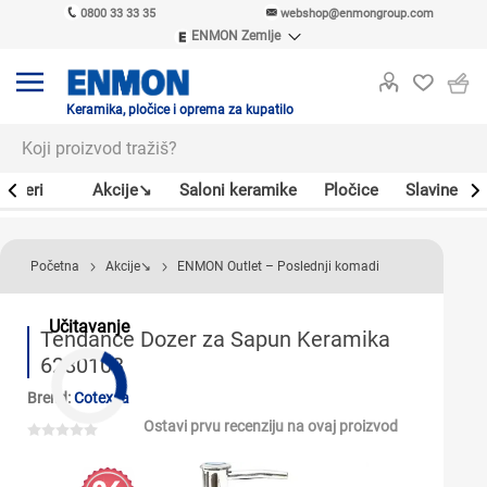
0800 33 33 35
webshop@enmongroup.com
ENMON Zemlje
ENMON SRB
ENMON BIH
ENMON HR
Keramika, pločice i oprema za kupatilo
ENMON MKD
Bojleri
Akcije↘
Saloni keramike
Pločice
Slavine
Početna
Akcije↘
ENMON Outlet – Poslednji komadi
Učitavanje
Tendance Dozer za Sapun Keramika
6280103
Brend:
Cotexsa
Ostavi prvu recenziju na ovaj proizvod