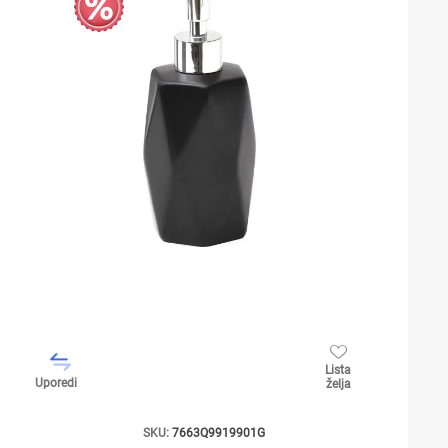
Lista
Uporedi
želja
SKU:
7663Q9919901G