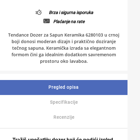
Brza i sigurna isporuka
Plaćanje na rate
Tendance Dozer za Sapun Keramika 6280103 u crnoj
boji donosi moderan dizajn i praktično doziranje
tečnog sapuna. Keramička izrada sa elegantnom
formom čini ga idealnim dodatkom savremenom
prostoru oko lavaboa.
Pregled opisa
Specifikacije
Recenzije
Tražiš upečatljiv dozer koji će podići izgled