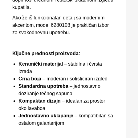
kupatila.
Ako želiš funkcionalan detalj sa modernim
akcentom, model 6280103 je praktičan izbor
za svakodnevnu upotrebu.
Ključne prednosti proizvoda:
Keramički materijal
– stabilna i čvrsta
izrada
Crna boja
– moderan i sofisticiran izgled
Standardna upotreba
– jednostavno
doziranje tečnog sapuna
Kompaktan dizajn
– idealan za prostor
oko lavaboa
Jednostavno uklapanje
– kompatibilan sa
ostalom galanterijom