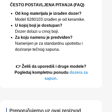
ČESTO POSTAVLJENA PITANJA (FAQ)
Od kog materijala je izrađen dozer?
Model 6280103 izrađen je od keramike.
U kojoj boji je dostupan?
Dozer dolazi u crnoj boji.
Za koju namenu je predviđen?
Namenjen je za standardnu upotrebu i
doziranje tečnog sapuna.
👉 Želiš da uporediš i druge modele?
Pogledaj kompletnu ponudu
dozera za
sapun.
Preporučujemo uz ovaj proizvod