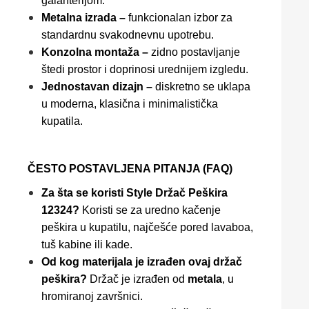
galanterijom.
Metalna izrada –
funkcionalan izbor za
standardnu svakodnevnu upotrebu.
Konzolna montaža –
zidno postavljanje
štedi prostor i doprinosi urednijem izgledu.
Jednostavan dizajn –
diskretno se uklapa
u moderna, klasična i minimalistička
kupatila.
ČESTO POSTAVLJENA PITANJA (FAQ)
Za šta se koristi Style Držač Peškira
12324?
Koristi se za uredno kačenje
peškira u kupatilu, najčešće pored lavaboa,
tuš kabine ili kade.
Od kog materijala je izrađen ovaj držač
peškira?
Držač je izrađen od
metala
, u
hromiranoj završnici.