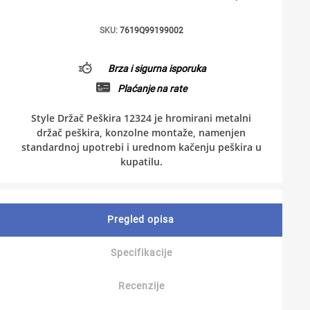
SKU:
7619Q99199002
Brza i sigurna isporuka
Plaćanje na rate
Style Držač Peškira 12324 je hromirani metalni
držač peškira, konzolne montaže, namenjen
standardnoj upotrebi i urednom kačenju peškira u
kupatilu.
Pregled opisa
Specifikacije
Recenzije