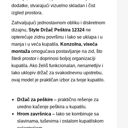
dodatke, stvarajući vizuelno skladan i čist
izgled prostora.
Zahvaljujući jednostavnom obliku i diskretnom
dizajnu,
Style Držač Peškira 12324
ne
opterećuje zidnu površinu i lako se uklapa i u
manja i u veća kupatila.
Konzolna, viseća
montaža
omogućava postavljanje na zid, što
štedi prostor i doprinosi boljoj organizaciji
kupatila. Ako želiš funkcionalan, nenametljiv i
lako uklopiv držač za svakodnevnu upotrebu,
ovaj model je praktičan izbor za tvoje kupatilo.
Držač za peškire –
praktično rešenje za
uredno kačenje peškira u kupatilu.
Hrom završnica –
lako se kombinuje sa
slavinama, tuševima i ostalom kupatilskom