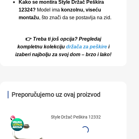
Kako se montira Style Držač Peškira
12324?
Model ima
konzolnu, viseću
montažu
, što znači da se postavlja na zid.
👉
Treba ti još opcija? Pregledaj
kompletnu kolekciju
držača za peškire
i
izaberi najbolju za svoj dom – brzo i lako!
Preporučujemo uz ovaj proizvod
Style Držač Peškira 12332