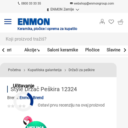
0800 33 33 35
webshop@enmongroup.com
ENMON Zemlje
ENMON SRB
ENMON BIH
ENMON HR
Keramika, pločice i oprema za kupatilo
ENMON MKD
Bojleri
Akcije↘
Saloni keramike
Pločice
Slavine
Početna
Kupatilska galanterija
Držači za peškire
Učitavanje
Style Držač Peškira 12324
Brend:
Enmon Brend
Ostavi prvu recenziju na ovaj proizvod