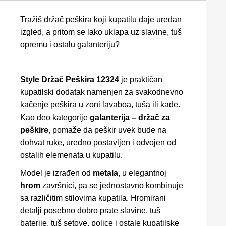
Tražiš držač peškira koji kupatilu daje uredan
izgled, a pritom se lako uklapa uz slavine, tuš
opremu i ostalu galanteriju?
Style Držač Peškira 12324
je praktičan
kupatilski dodatak namenjen za svakodnevno
kačenje peškira u zoni lavaboa, tuša ili kade.
Kao deo kategorije
galanterija – držač za
peškire
, pomaže da peškir uvek bude na
dohvat ruke, uredno postavljen i odvojen od
ostalih elemenata u kupatilu.
Model je izrađen od
metala
, u elegantnoj
hrom
završnici, pa se jednostavno kombinuje
sa različitim stilovima kupatila. Hromirani
detalji posebno dobro prate slavine, tuš
baterije, tuš setove, police i ostale kupatilske