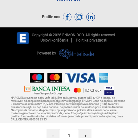
Pratite nas
Copyright © 2026 ENMON DOO. All rights reserved.
Uslovi korišćenja
Politika privatnosti
Powered by
NAPOMENA: Cene na sajtu važe isključivo za kupovinu putem WEB SHOP-a i mogu se
razlikovati od cena u maloprodajnim objektima kompanije ENMON. Cene na sajtu su iskazane
u dinarima sa uračunatim PDV-om. Plaćanje se vrši isključivo u dinarima (RSD). Svi artikli
prikazani na sajtu su deo naše ponude i ne podrazumeva da su dostupni u svakom trenutku.
Nastojimo da budemo što precizniji u opisu proizvoda, prikazu slika i samih cena, ali ne
možemo garantovati da su opisi proizvoda, cene, fotografije ili bilo koji drugi sadržaji bez
greške. Raspoloživost robe i dodatne informacije možete proveriti pozivom besplatnog broja
CALL CENTRA 0800 33 33 35.
h
i