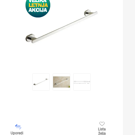
Lista
Uporedi
želja