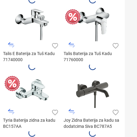
Talis E Baterija za Tuš Kadu
Talis Baterija za Tuš Kadu
71740000
71760000
Tyria Baterija zidna za kadu
Joy Zidna Baterija za kadu sa
BC157AA
dodatcima Siva BC787A5