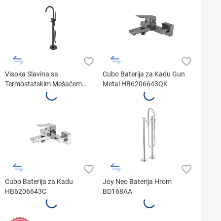
Visoka Slavina sa
Cubo Baterija za Kadu Gun
Termostatskim Mešačem
Metal HB6206643QK
10302-303H Matt Black
Cubo Baterija za Kadu
Joy Neo Baterija Hrom
HB6206643C
BD168AA