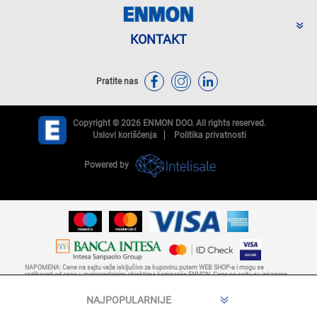
KONTAKT
Pratite nas
Copyright © 2026 ENMON DOO. All rights reserved.
Uslovi korišćenja
Politika privatnosti
Powered by
NAPOMENA: Cene na sajtu važe isključivo za kupovinu putem WEB SHOP-a i mogu se
razlikovati od cena u maloprodajnim objektima kompanije ENMON. Cene na sajtu su iskazane
u dinarima sa uračunatim PDV-om. Plaćanje se vrši isključivo u dinarima (RSD). Svi artikli
prikazani na sajtu su deo naše ponude i ne podrazumeva da su dostupni u svakom trenutku.
Nastojimo da budemo što precizniji u opisu proizvoda, prikazu slika i samih cena, ali ne
možemo garantovati da su opisi proizvoda, cene, fotografije ili bilo koji drugi sadržaji bez
greške. Raspoloživost robe i dodatne informacije možete proveriti pozivom besplatnog broja
CALL CENTRA 0800 33 33 35.