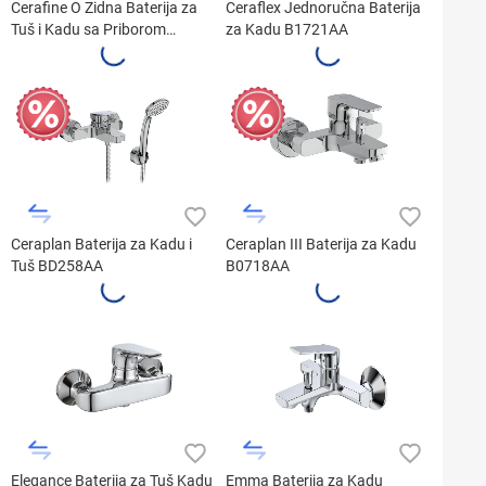
Cerafine O Zidna Baterija za
Ceraflex Jednoručna Baterija
Tuš i Kadu sa Priborom
za Kadu B1721AA
BC706XG
Ceraplan Baterija za Kadu i
Ceraplan III Baterija za Kadu
Tuš BD258AA
B0718AA
Elegance Baterija za Tuš Kadu
Emma Baterija za Kadu