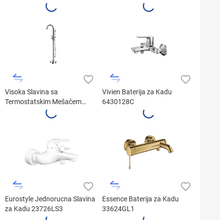
Visoka Slavina sa
Vivien Baterija za Kadu
Termostatskim Mešačem
6430128C
10302-303A
Eurostyle Jednorucna Slavina
Essence Baterija za Kadu
za Kadu 23726LS3
33624GL1