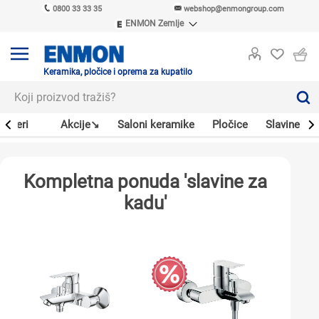
0800 33 33 35
webshop@enmongroup.com
ENMON Zemlje
ENMON SRB
ENMON BIH
ENMON HR
Keramika, pločice i oprema za kupatilo
ENMON MKD
Bojleri
Akcije↘
Saloni keramike
Pločice
Slavine
Kompletna ponuda 'slavine za
kadu'