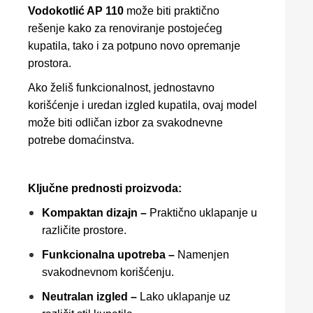
Vodokotlić AP 110
može biti praktično
rešenje kako za renoviranje postojećeg
kupatila, tako i za potpuno novo opremanje
prostora.
Ako želiš funkcionalnost, jednostavno
korišćenje i uredan izgled kupatila, ovaj model
može biti odličan izbor za svakodnevne
potrebe domaćinstva.
Ključne prednosti proizvoda:
Kompaktan dizajn –
Praktično uklapanje u
različite prostore.
Funkcionalna upotreba –
Namenjen
svakodnevnom korišćenju.
Neutralan izgled –
Lako uklapanje uz