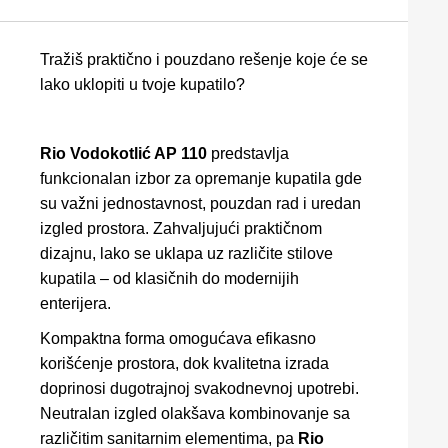
Tražiš praktično i pouzdano rešenje koje će se
lako uklopiti u tvoje kupatilo?
Rio Vodokotlić AP 110
predstavlja
funkcionalan izbor za opremanje kupatila gde
su važni jednostavnost, pouzdan rad i uredan
izgled prostora. Zahvaljujući praktičnom
dizajnu, lako se uklapa uz različite stilove
kupatila – od klasičnih do modernijih
enterijera.
Kompaktna forma omogućava efikasno
korišćenje prostora, dok kvalitetna izrada
doprinosi dugotrajnoj svakodnevnoj upotrebi.
Neutralan izgled olakšava kombinovanje sa
različitim sanitarnim elementima, pa
Rio