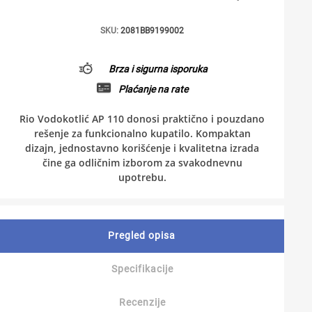
SKU:
2081BB9199002
Brza i sigurna isporuka
Plaćanje na rate
Rio Vodokotlić AP 110 donosi praktično i pouzdano
rešenje za funkcionalno kupatilo. Kompaktan
dizajn, jednostavno korišćenje i kvalitetna izrada
čine ga odličnim izborom za svakodnevnu
upotrebu.
Pregled opisa
Specifikacije
Recenzije