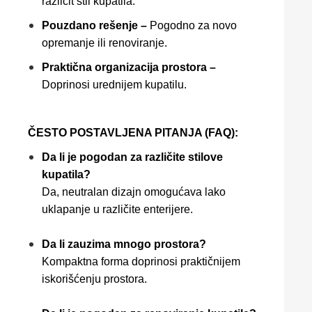
različit stil kupatila.
Pouzdano rešenje –
Pogodno za novo
opremanje ili renoviranje.
Praktična organizacija prostora –
Doprinosi urednijem kupatilu.
ČESTO POSTAVLJENA PITANJA (FAQ):
Da li je pogodan za različite stilove
kupatila?
Da, neutralan dizajn omogućava lako
uklapanje u različite enterijere.
Da li zauzima mnogo prostora?
Kompaktna forma doprinosi praktičnijem
iskorišćenju prostora.