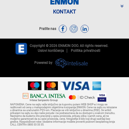
KONTAKT
Pratite nas
Copyright © 2026 ENMON DOO. All rights reserved.
Uslovi korišćenja
Politika privatnosti
Powered by
NAPOMENA: Cene na sajtu važe isključivo za kupovinu putem WEB SHOP-a i mogu se
razlikovati od cena u maloprodajnim objektima kompanije ENMON. Cene na sajtu su iskazane
u dinarima sa uračunatim PDV-om. Plaćanje se vrši isključivo u dinarima (RSD). Svi artikli
prikazani na sajtu su deo naše ponude i ne podrazumeva da su dostupni u svakom trenutku.
Nastojimo da budemo što precizniji u opisu proizvoda, prikazu slika i samih cena, ali ne
možemo garantovati da su opisi proizvoda, cene, fotografije ili bilo koji drugi sadržaji bez
greške. Raspoloživost robe i dodatne informacije možete proveriti pozivom besplatnog broja
CALL CENTRA 0800 33 33 35.