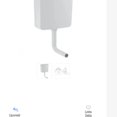
Lista
Uporedi
želja