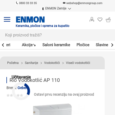
0800 33 33 35
webshop@enmongroup.com
ENMON Zemlje
ENMON SRB
ENMON BIH
ENMON HR
Keramika, pločice i oprema za kupatilo
ENMON MKD
Bojleri
Akcije↘
Saloni keramike
Pločice
Slavine
Početna
Sanitarije
Vodokotlići
Viseći vodokotlići
Učitavanje
Rio Vodokotlić AP 110
Brend:
Geberit
Ostavi prvu recenziju na ovaj proizvod