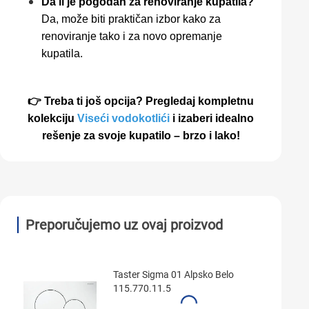
Da li je pogodan za renoviranje kupatila?
Da, može biti praktičan izbor kako za
renoviranje tako i za novo opremanje
kupatila.
👉 Treba ti još opcija? Pregledaj kompletnu
kolekciju
Viseći vodokotlići
i izaberi idealno
rešenje za svoje kupatilo – brzo i lako!
Preporučujemo uz ovaj proizvod
Taster Sigma 01 Alpsko Belo
115.770.11.5