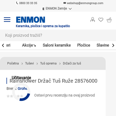
0800 33 33 35
webshop@enmongroup.com
ENMON Zemlje
ENMON SRB
ENMON BIH
ENMON HR
Keramika, pločice i oprema za kupatilo
ENMON MKD
Bojleri
Akcije↘
Saloni keramike
Pločice
Slavine
Početna
Tuševi
Tuš oprema
Držači za tuš
Učitavanje
Rainshower Držač Tuš Ruže 28576000
Brend:
Grohe
Ostavi prvu recenziju na ovaj proizvod