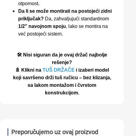
otpornost.
Da li se može montirati na postojeći zidni
priključak?
Da, zahvaljujući standardnom
1/2" navojnom spoju
, lako se montira na
već postojeći sistem.
🛠️ Nisi siguran da je ovaj držač najbolje
rešenje?
🚿 Klikni na
TUŠ DRŽAČE
i izaberi model
koji savršeno drži tuš ručicu – bez klizanja,
sa lakom montažom i čvrstom
konstrukcijom.
Preporučujemo uz ovaj proizvod