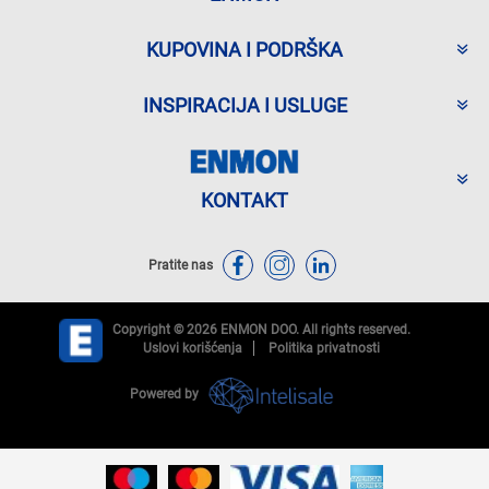
KUPOVINA I PODRŠKA
INSPIRACIJA I USLUGE
KONTAKT
Pratite nas
Copyright © 2026 ENMON DOO. All rights reserved.
Uslovi korišćenja
Politika privatnosti
Powered by