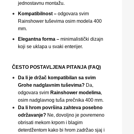
jednostavnu montažu.
Kompatibilnost –
odgovara svim
Rainshower tuševima osim modela 400
mm.
Elegantna forma –
minimalistički dizajn
koji se uklapa u svaki enterijer.
ČESTO POSTAVLJENA PITANJA (FAQ)
Da li je držač kompatibilan sa svim
Grohe nadglavnim tuševima?
Da,
odgovara svim
Rainshower modelima
,
osim nadglavnog tuša prečnika 400 mm.
Da li hrom površina zahteva posebno
održavanje?
Ne, dovoljno je povremeno
obrisati mekom krpom i blagim
deterdžentom kako bi hrom zadržao sjaj i