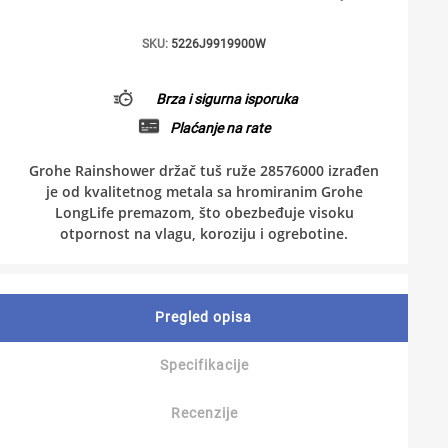
SKU:
5226J9919900W
Brza i sigurna isporuka
Plaćanje na rate
Grohe Rainshower držač tuš ruže 28576000 izrađen
je od kvalitetnog metala sa hromiranim Grohe
LongLife premazom, što obezbeđuje visoku
otpornost na vlagu, koroziju i ogrebotine.
Pregled opisa
Specifikacije
Recenzije