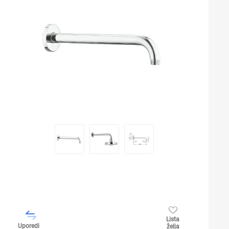
Lista
Uporedi
želja