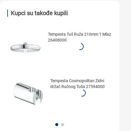
Kupci su takođe kupili
Tempesta Tuš Ruža 210mm 1 Mlaz
26408000
Tempesta Cosmopolitan Zidni
držač Ručnog Tuša 27594000