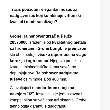
Tražiš pouzdan i elegantan nosač za
nadglavni tuš koji kombinuje vrhunski
kvalitet i moderan dizajn?
Grohe Rainshower držač tuš ruže
28576000
izrađen je od
kvalitetnog metala
sa hromiranim Grohe LongLife premazom
,
što obezbeđuje
visoku otpornost na vlagu,
koroziju i ogrebotine
. Njegova precizna
izrada i minimalistička forma savršeno
dopunjuju sve
Rainshower nadglavne
tuševe
osim modela od 400 mm.
Zahvaljujući
standardnom spoju sa
navojem 1/2"
, instalacija je jednostavna i
kompatibilna sa većinom tuš sistema. Grohe
tehnologija garantuje dugotrajnu