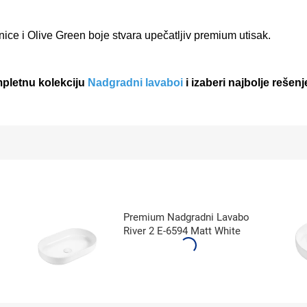
ice i Olive Green boje stvara upečatljiv premium utisak.
mpletnu kolekciju
Nadgradni lavaboi
i izaberi najbolje rešenj
Premium Nadgradni Lavabo
River 2 E-6594 Matt White