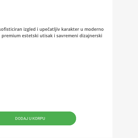
fisticiran izgled i upečatljiv karakter u moderno
u premium estetski utisak i savremeni dizajnerski