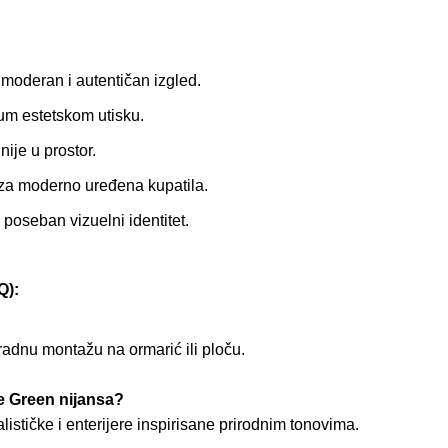
moderan i autentičan izgled.
m estetskom utisku.
nije u prostor.
 za moderno uređena kupatila.
poseban vizuelni identitet.
):
adnu montažu na ormarić ili ploču.
e Green nijansa?
stičke i enterijere inspirisane prirodnim tonovima.