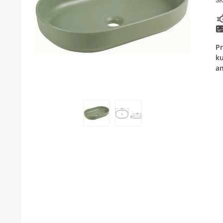
SK
KUPATILSKI NAMEŠTAJ I OGLEDALA
PODNE I ZIDNE OBLOGE
Pr
BOJLERI
ku
am
LAJSNE ZA PLOČICE
MATERIJALI ZA KERAMIČARSKE RADOVE
ALATI ZA KERAMIKU
ODVOD VODE
GREJANJE I HLAĐENJE
KUPATILSKA GALANTERIJA
NAMEŠTAJ
SVI PROIZVODI