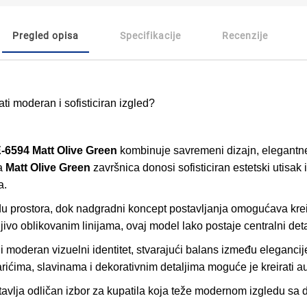
Pregled opisa
Specifikacije
Recenzije
dati moderan i sofisticiran izgled?
-6594 Matt Olive Green
kombinuje savremeni dizajn, elegantne l
va
Matt Olive Green
završnica donosi sofisticiran estetski utisak
a.
u prostora, dok nadgradni koncept postavljanja omogućava kreir
ivo oblikovanim linijama, ovaj model lako postaje centralni deta
i moderan vizuelni identitet, stvarajući balans između eleganci
ma, slavinama i dekorativnim detaljima moguće je kreirati aut
avlja odličan izbor za kupatila koja teže modernom izgledu sa d