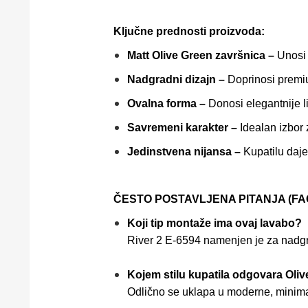
Ključne prednosti proizvoda:
Matt Olive Green završnica –
Unosi 
Nadgradni dizajn –
Doprinosi premiu
Ovalna forma –
Donosi elegantnije li
Savremeni karakter –
Idealan izbor
Jedinstvena nijansa –
Kupatilu daje 
ČESTO POSTAVLJENA PITANJA (FAQ
Koji tip montaže ima ovaj lavabo?
River 2 E-6594 namenjen je za nadgr
Kojem stilu kupatila odgovara Oliv
Odlično se uklapa u moderne, minimali