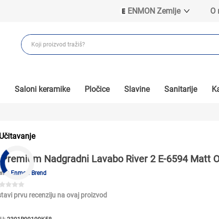
ENMON Zemlje
O
ENMON SRB
ENMON BIH
ENMON HR
ENMON MKD
Saloni keramike
Pločice
Slavine
Sanitarije
Ka
Učitavanje
Premium Nadgradni Lavabo River 2 E-6594 Matt O
end:
Enmon Brend
tavi prvu recenziju na ovaj proizvod