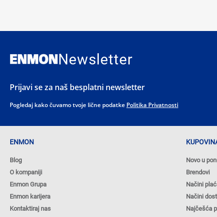
Newsletter
Prijavi se za naš besplatni newsletter
Pogledaj kako čuvamo tvoje lične podatke
Politika Privatnosti
ENMON
KUPOVINA
Blog
Novo u pon
O kompaniji
Brendovi
Enmon Grupa
Načini plać
Enmon karijera
Načini dos
Kontaktiraj nas
Najčešća p