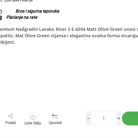
U:
2301B99199K58
Brza i sigurna isporuka
Plaćanje na rate
emium Nadgradni Lavabo River 2 E-6594 Matt Olive Green unosi so
patilo. Mat Olive Green nijansa i elegantna ovalna forma stvaraj
bijent.
h
i
Podeli
Uporedi
Lista želja