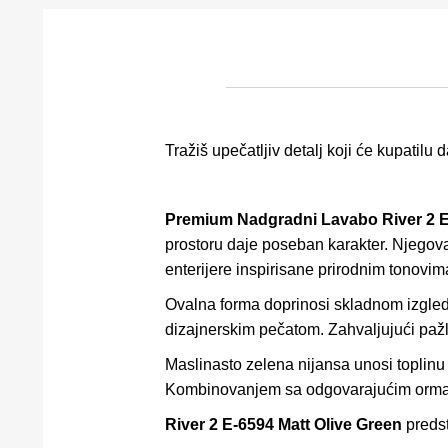
Tražiš upečatljiv detalj koji će kupatilu 
Premium Nadgradni Lavabo River 2 E
prostoru daje poseban karakter. Njego
enterijere inspirisane prirodnim tonovim
Ovalna forma doprinosi skladnom izgled
dizajnerskim pečatom. Zahvaljujući pažlj
Maslinasto zelena nijansa unosi toplinu 
Kombinovanjem sa odgovarajućim ormarići
River 2 E-6594 Matt Olive Green
predst