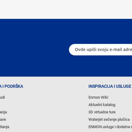
 I PODRŠKA
INSPIRACIJA I USLUGE
udi
Enmon Wiki
Aktuelni katalog
anja
3D virtuelne ture
tave
Waterjet sečenje pločica
itanja
ENMON usluge i dodatna 