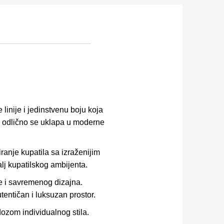
inije i jedinstvenu boju koja
 i odlično se uklapa u moderne
anje kupatila sa izraženijim
lj kupatilskog ambijenta.
je i savremenog dizajna.
entičan i luksuzan prostor.
ozom individualnog stila.