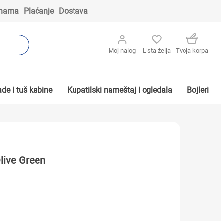
 nama
Plaćanje
Dostava
Moj nalog
Lista želja
Tvoja korpa
de i tuš kabine
Kupatilski nameštaj i ogledala
Bojleri
live Green