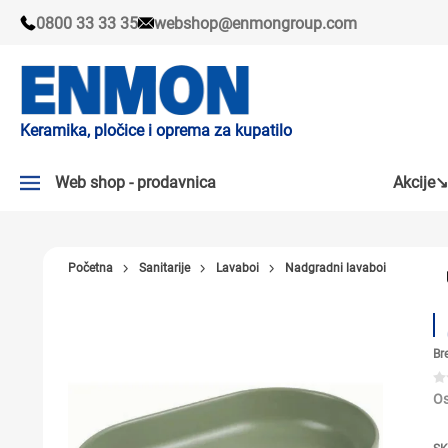
0800 33 33 35
webshop@enmongroup.com
Keramika, pločice i oprema za kupatilo
Web shop - prodavnica
Akcije↘
AKCIJE↘
Početna
Sanitarije
Lavaboi
Nadgradni lavaboi
PLOČICE
SLAVINE
Br
KADE I TUŠ KABINE
SANITARIJE
Os
TUŠEVI