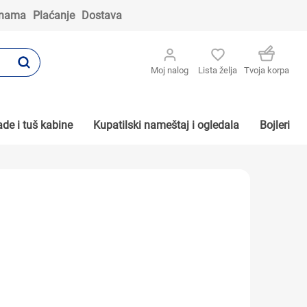
 nama
Plaćanje
Dostava
Moj nalog
Lista želja
Tvoja korpa
de i tuš kabine
Kupatilski nameštaj i ogledala
Bojleri