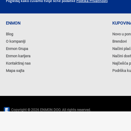
Pogledaj kako čuvamo tvoje lične podatke
Politika Privatnosti
ENMON
KUPOVINA
Blog
Novo u pon
O kompaniji
Brendovi
Enmon Grupa
Načini plać
Enmon karijera
Načini dos
Kontaktiraj nas
Najčešća p
Mapa sajta
Podrška k
Copyright © 2026 ENMON DOO. All rights reserved.