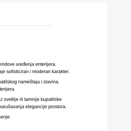
rendove uređenja enterijera.
je sofisticiran i moderan karakter.
atilskog nameštaja i slavina.
erijera.
vetlije ili tamnije kupatilske
 narušavanja elegancije prostora.
šenje.