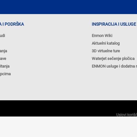
 I PODRŠKA
INSPIRACIJA I USLUGE
udi
Enmon Wiki
Aktuelni katalog
anja
3D virtuelne ture
tave
Waterjet sečenje pločica
itanja
ENMON usluge i dodatna 
upcima
Uslovi koriš
NAPOMENA: Cene na sajtu važe isključivo za kupovinu 