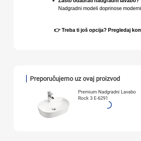
Zašto odabrati nadgradni lavabo?
Nadgradni modeli doprinose modernije
👉 Treba ti još opcija? Pregledaj ko
Preporučujemo uz ovaj proizvod
Premium Nadgradni Lavabo
Rock 3 E-6291