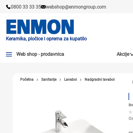
0800 33 33 35
webshop@enmongroup.com
Keramika, pločice i oprema za kupatilo
Web shop - prodavnica
Akcije↘
AKCIJE↘
Početna
Sanitarije
Lavaboi
Nadgradni lavaboi
PLOČICE
SLAVINE
Br
KADE I TUŠ KABINE
SANITARIJE
Os
TUŠEVI