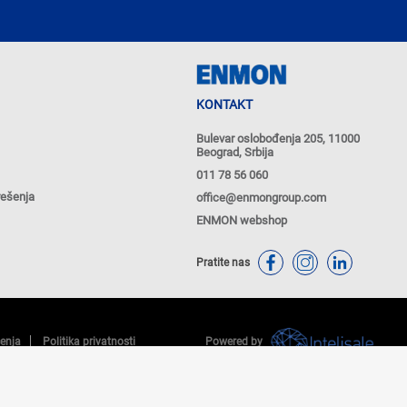
KONTAKT
Bulevar oslobođenja 205, 11000
Beograd, Srbija
011 78 56 060
rešenja
office@enmongroup.com
ENMON webshop
Pratite nas
ćenja
Politika privatnosti
Powered by
putem WEB SHOP-a i mogu se razlikovati od cena u maloprodajnim objektima kompanije ENMON. Cene na