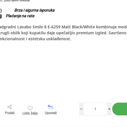
U:
2301B99199008
Brza i sigurna isporuka
Plaćanje na rate
dgradni Lavabo Smile 8 E-6259 Matt Black/White kombinuje moder
rugli oblik koji kupatilu daje upečatljiv premium izgled. Savršeno
nkcionalnost i estetsku usklađenost.
h
i
Podeli
Uporedi
Lista želja