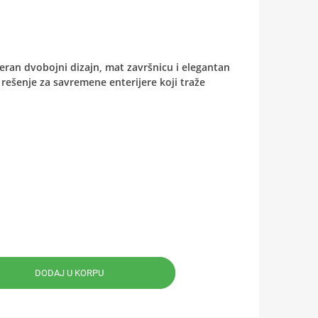
an dvobojni dizajn, mat završnicu i elegantan
 rešenje za savremene enterijere koji traže