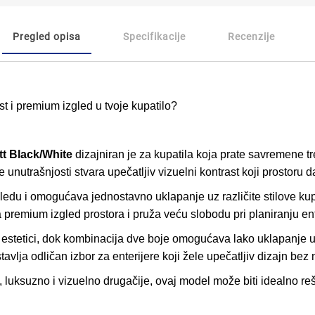
Pregled opisa
Specifikacije
Recenzije
t i premium izgled u tvoje kupatilo?
t Black/White
dizajniran je za kupatila koja prate savremene t
 unutrašnjosti stvara upečatljiv vizuelni kontrast koji prostoru da
edu i omogućava jednostavno uklapanje uz različite stilove kup
emium izgled prostora i pruža veću slobodu pri planiranju ent
stetici, dok kombinacija dve boje omogućava lako uklapanje uz s
avlja odličan izbor za enterijere koji žele upečatljiv dizajn bez
 luksuzno i vizuelno drugačije, ovaj model može biti idealno re