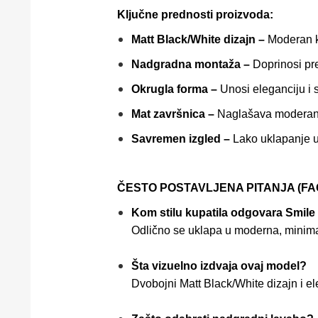
Ključne prednosti proizvoda:
Matt Black/White dizajn –
Moderan ko
Nadgradna montaža –
Doprinosi pr
Okrugla forma –
Unosi eleganciju i s
Mat završnica –
Naglašava moderan k
Savremen izgled –
Lako uklapanje u
ČESTO POSTAVLJENA PITANJA (FAQ
Kom stilu kupatila odgovara Smile
Odlično se uklapa u moderna, minimal
Šta vizuelno izdvaja ovaj model?
Dvobojni Matt Black/White dizajn i e