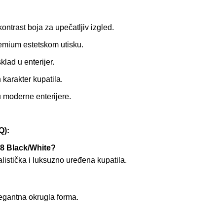
ntrast boja za upečatljiv izgled.
emium estetskom utisku.
klad u enterijer.
arakter kupatila.
 moderne enterijere.
):
 8 Black/White?
istička i luksuzno uređena kupatila.
legantna okrugla forma.