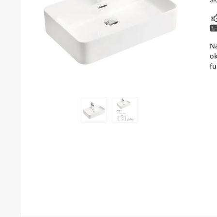
SK
KUPATILSKI NAMEŠTAJ I OGLEDALA
PODNE I ZIDNE OBLOGE
Na
BOJLERI
ok
fu
LAJSNE ZA PLOČICE
MATERIJALI ZA KERAMIČARSKE RADOVE
ALATI ZA KERAMIKU
ODVOD VODE
GREJANJE I HLAĐENJE
KUPATILSKA GALANTERIJA
NAMEŠTAJ
SVI PROIZVODI