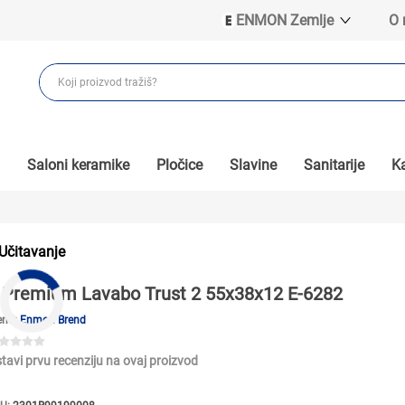
ENMON Zemlje
O
ENMON SRB
ENMON BIH
ENMON HR
ENMON MKD
Saloni keramike
Pločice
Slavine
Sanitarije
Ka
Učitavanje
Premium Lavabo Trust 2 55x38x12 E-6282
end:
Enmon Brend
tavi prvu recenziju na ovaj proizvod