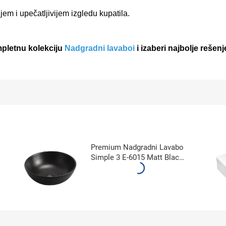
m i upečatljivijem izgledu kupatila.
mpletnu kolekciju
Nadgradni lavaboi
i izaberi najbolje rešenj
Premium Nadgradni Lavabo
Simple 3 E-6015 Matt Black
40x40x15