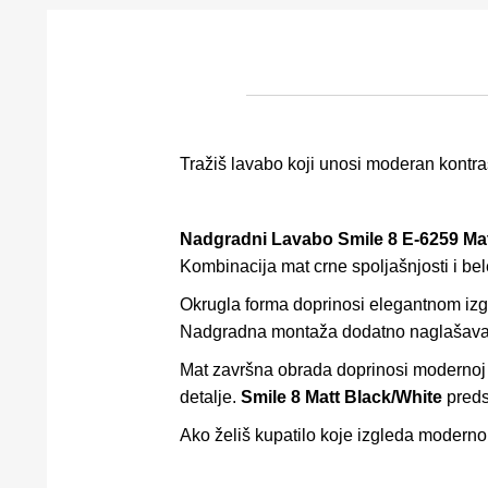
Tražiš lavabo koji unosi moderan kontras
Nadgradni Lavabo Smile 8 E-6259 Mat
Kombinacija mat crne spoljašnjosti i bele
Okrugla forma doprinosi elegantnom izgl
Nadgradna montaža dodatno naglašava pr
Mat završna obrada doprinosi modernoj e
detalje.
Smile 8 Matt Black/White
predst
Ako želiš kupatilo koje izgleda moderno,