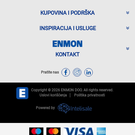
KUPOVINA I PODRŠKA
INSPIRACIJA I USLUGE
KONTAKT
Pratite nas
Copyright © 2026 ENMON DOO. All rights reserved.
Uslovi korišćenja
Politika privatnosti
Powered by