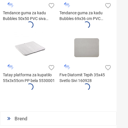
Tendance guma za kadu
Tendance guma za kadu
Bubbles 50x50 PVC siva
Bubbles 69x36 cm PVC
7216180
7215180
Tatay platforma za kupatilo
Five Diatomit Tepih 35x45
55x3x55cm PP bela 5530001
Svetlo Sivi 160928
Brend