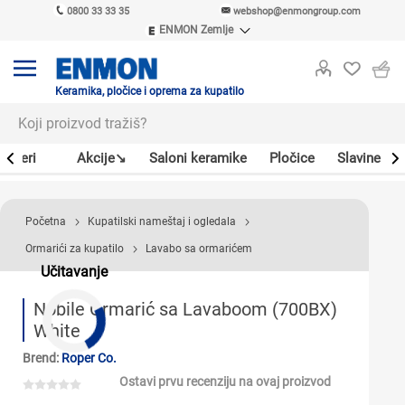
0800 33 33 35
webshop@enmongroup.com
ENMON Zemlje
ENMON SRB
ENMON BIH
ENMON HR
Keramika, pločice i oprema za kupatilo
ENMON MKD
Bojleri
Akcije↘
Saloni keramike
Pločice
Slavine
Početna
Kupatilski nameštaj i ogledala
Ormarići za kupatilo
Lavabo sa ormarićem
Učitavanje
Nobile Ormarić sa Lavaboom (700BX)
White
Brend:
Roper Co.
Ostavi prvu recenziju na ovaj proizvod