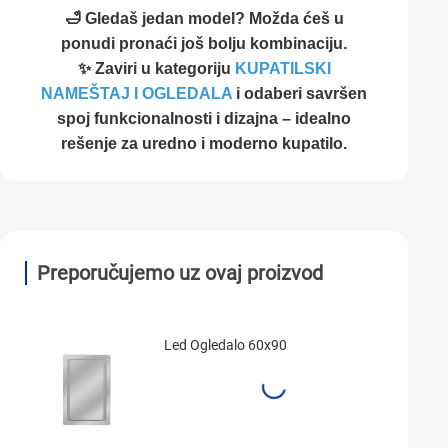
🛁 Gledaš jedan model? Možda ćeš u
ponudi pronaći još bolju kombinaciju.
✨ Zaviri u kategoriju
KUPATILSKI
NAMEŠTAJ I OGLEDALA
i odaberi savršen
spoj funkcionalnosti i dizajna – idealno
rešenje za uredno i moderno kupatilo.
Preporučujemo uz ovaj proizvod
Led Ogledalo 60x90