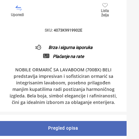
Lista
Uporedi
želja
SKU:
4073K9919902E
Brza i sigurna isporuka
Plaćanje na rate
NOBILE ORMARIĆ SA LAVABOOM (700BX) BELI
predstavlja impresivan i sofisticiran ormarić sa
integrisanim lavaboom, posebno prilagođen
manjim kupatilima radi postizanja harmoničnog
izgleda. Bela boja, simbol elegancije i rafiniranosti,
čini ga idealnim izborom za oblaganje enterijera.
Pregled opisa