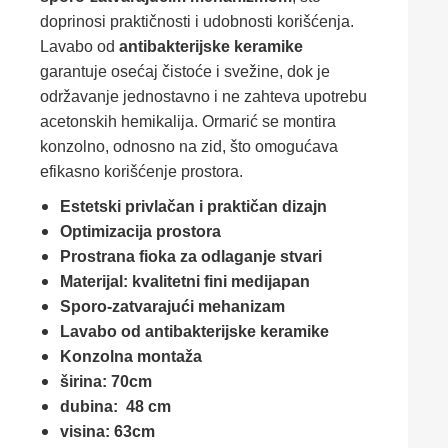
doprinosi praktičnosti i udobnosti korišćenja.
Lavabo od
antibakterijske keramike
garantuje osećaj čistoće i svežine, dok je
održavanje jednostavno i ne zahteva upotrebu
acetonskih hemikalija. Ormarić se montira
konzolno, odnosno na zid, što omogućava
efikasno korišćenje prostora.
Estetski privlačan i praktičan dizajn
Optimizacija prostora
Prostrana fioka za odlaganje stvari
Materijal: kvalitetni fini medijapan
Sporo-zatvarajući mehanizam
Lavabo od antibakterijske keramike
Konzolna montaža
širina: 70cm
dubina: 48 cm
visina: 63cm