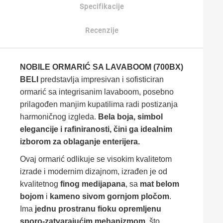
Specifikacije
Recenzije
NOBILE ORMARIĆ SA LAVABOOM (700BX)
BELI
predstavlja impresivan i sofisticiran
ormarić sa integrisanim lavaboom, posebno
prilagođen manjim kupatilima radi postizanja
harmoničnog izgleda.
Bela boja, simbol
elegancije i rafiniranosti, čini ga idealnim
izborom za oblaganje enterijera.
Ovaj ormarić odlikuje se visokim kvalitetom
izrade i modernim dizajnom, izrađen je od
kvalitetnog
finog medijapana
, sa
mat belom
bojom
i
kameno sivom gornjom pločom
.
Ima
jednu prostranu fioku opremljenu
sporo-zatvarajućim mehanizmom
, što