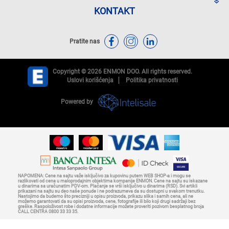
KONTAKT
Pratite nas
Copyright © 2026 ENMON DOO. All rights reserved.
Uslovi korišćenja
Politika privatnosti
Powered by
NAPOMENA: Cene na sajtu važe isključivo za kupovinu putem WEB SHOP-a i mogu se
razlikovati od cena u maloprodajnim objektima kompanije ENMON. Cene na sajtu su iskazane
u dinarima sa uračunatim PDV-om. Plaćanje se vrši isključivo u dinarima (RSD). Svi artikli
prikazani na sajtu su deo naše ponude i ne podrazumeva da su dostupni u svakom trenutku.
Nastojimo da budemo što precizniji u opisu proizvoda, prikazu slika i samih cena, ali ne
možemo garantovati da su opisi proizvoda, cene, fotografije ili bilo koji drugi sadržaji bez
greške. Raspoloživost robe i dodatne informacije možete proveriti pozivom besplatnog broja
CALL CENTRA 0800 33 33 35.