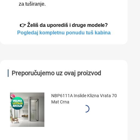
za tuširanje.
👉 Želiš da uporediš i druge modele?
Pogledaj kompletnu ponudu tuš kabina
Preporučujemo uz ovaj proizvod
NBP6111A Inslide Klizna Vrata 70
Mat Crna