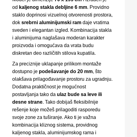
od
kaljenog stakla debljine 6 mm
. Providno
staklo doprinosi vizuelnoj otvorenosti prostora,
dok
srebrni aluminijumski ram
daje vratima
sveden i elegantan izgled. Kombinacija stakla
i aluminijuma naglašava moderan karakter
proizvoda i omogućava da vrata budu
diskretan deo različitih stilova kupatila.
Za preciznije uklapanje prilikom montaže
dostupno je
podešavanje do 20 mm
, što
olakšava prilagođavanje prostoru za ugradnju.
Dodatna praktičnost je mogućnost
postavljanja tako da
ulaz bude sa leve ili
desne strane
. Tako dobijaš fleksibilnije
rešenje koje možeš prilagoditi rasporedu
svoje zone za tuširanje. Ako ti je važna
kombinacija kliznog sistema, providnog
kaljenog stakla, aluminijumskog rama i