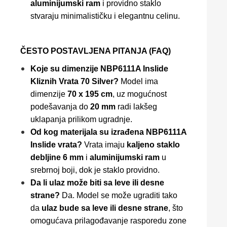
aluminijumski ram
i providno staklo
stvaraju minimalističku i elegantnu celinu.
ČESTO POSTAVLJENA PITANJA (FAQ)
Koje su dimenzije NBP6111A Inslide
Kliznih Vrata 70 Silver?
Model ima
dimenzije
70 x 195 cm
, uz mogućnost
podešavanja do
20 mm
radi lakšeg
uklapanja prilikom ugradnje.
Od kog materijala su izrađena NBP6111A
Inslide vrata?
Vrata imaju
kaljeno staklo
debljine 6 mm
i
aluminijumski ram
u
srebrnoj boji, dok je staklo providno.
Da li ulaz može biti sa leve ili desne
strane?
Da. Model se može ugraditi tako
da
ulaz bude sa leve ili desne strane
, što
omogućava prilagođavanje rasporedu zone