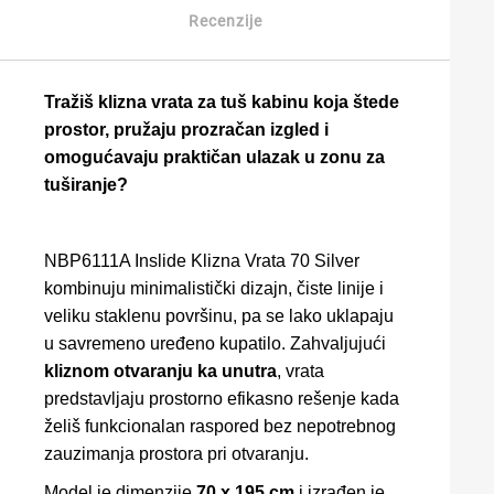
Recenzije
Tražiš klizna vrata za tuš kabinu koja štede
prostor, pružaju prozračan izgled i
omogućavaju praktičan ulazak u zonu za
tuširanje?
NBP6111A Inslide Klizna Vrata 70 Silver
kombinuju minimalistički dizajn, čiste linije i
veliku staklenu površinu, pa se lako uklapaju
u savremeno uređeno kupatilo. Zahvaljujući
kliznom otvaranju ka unutra
, vrata
predstavljaju prostorno efikasno rešenje kada
želiš funkcionalan raspored bez nepotrebnog
zauzimanja prostora pri otvaranju.
Model je dimenzije
70 x 195 cm
i izrađen je