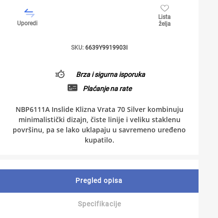
Lista
Uporedi
želja
SKU:
6639Y9919903I
Brza i sigurna isporuka
Plaćanje na rate
NBP6111A Inslide Klizna Vrata 70 Silver kombinuju
minimalistički dizajn, čiste linije i veliku staklenu
površinu, pa se lako uklapaju u savremeno uređeno
kupatilo.
Pregled opisa
Specifikacije