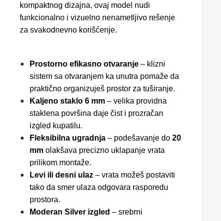
kompaktnog dizajna, ovaj model nudi
funkcionalno i vizuelno nenametljivo rešenje
za svakodnevno korišćenje.
Prostorno efikasno otvaranje
– klizni
sistem sa otvaranjem ka unutra pomaže da
praktično organizuješ prostor za tuširanje.
Kaljeno staklo 6 mm
– velika providna
staklena površina daje čist i prozračan
izgled kupatilu.
Fleksibilna ugradnja
– podešavanje do
20
mm
olakšava precizno uklapanje vrata
prilikom montaže.
Levi ili desni ulaz
– vrata možeš postaviti
tako da smer ulaza odgovara rasporedu
prostora.
Moderan Silver izgled
– srebrni