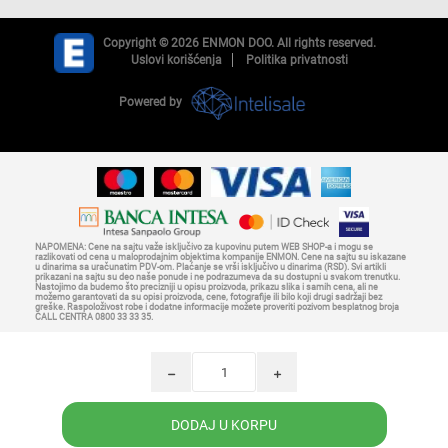
Copyright © 2026 ENMON DOO. All rights reserved.
Uslovi korišćenja
Politika privatnosti
Powered by
NAPOMENA: Cene na sajtu važe isključivo za kupovinu putem WEB SHOP-a i mogu se
razlikovati od cena u maloprodajnim objektima kompanije ENMON. Cene na sajtu su iskazane
u dinarima sa uračunatim PDV-om. Plaćanje se vrši isključivo u dinarima (RSD). Svi artikli
prikazani na sajtu su deo naše ponude i ne podrazumeva da su dostupni u svakom trenutku.
Nastojimo da budemo što precizniji u opisu proizvoda, prikazu slika i samih cena, ali ne
možemo garantovati da su opisi proizvoda, cene, fotografije ili bilo koji drugi sadržaji bez
greške. Raspoloživost robe i dodatne informacije možete proveriti pozivom besplatnog broja
CALL CENTRA 0800 33 33 35.
h
i