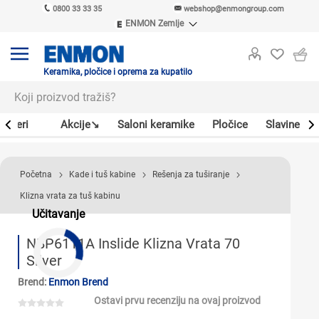
0800 33 33 35
webshop@enmongroup.com
ENMON Zemlje
ENMON SRB
ENMON BIH
ENMON HR
Keramika, pločice i oprema za kupatilo
ENMON MKD
Bojleri
Akcije↘
Saloni keramike
Pločice
Slavine
Početna
Kade i tuš kabine
Rešenja za tuširanje
Klizna vrata za tuš kabinu
Učitavanje
NBP6111A Inslide Klizna Vrata 70
Silver
Brend:
Enmon Brend
Ostavi prvu recenziju na ovaj proizvod