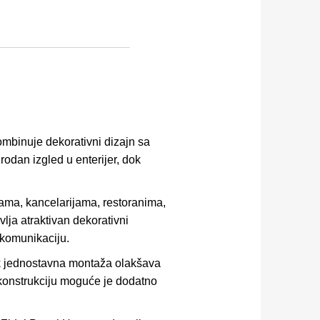
mbinuje dekorativni dizajn sa
irodan izgled u enterijer, dok
ama, kancelarijama, restoranima,
vlja atraktivan dekorativni
i komunikaciju.
ok jednostavna montaža olakšava
dkonstrukciju moguće je dodatno