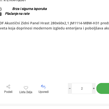
U:
9727K991QE001
Brza i sigurna isporuka
Plaćanje na rate
DF Akustični Zidni Panel Hrast 280x60x2,1 JM1114-MBW-H31 preds
veta koja doprinosi modernom izgledu enterijera i poboljšava ak
h
i
Podeli
Uporedi
Lista želja