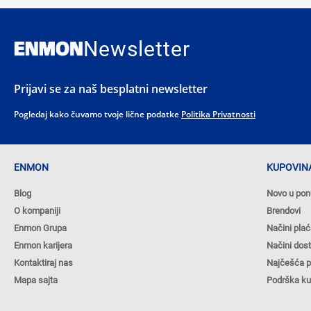
Newsletter
Prijavi se za naš besplatni newsletter
Pogledaj kako čuvamo tvoje lične podatke
Politika Privatnosti
ENMON
KUPOVINA
Blog
Novo u pon
O kompaniji
Brendovi
Enmon Grupa
Načini plać
Enmon karijera
Načini dos
Kontaktiraj nas
Najčešća p
Mapa sajta
Podrška k