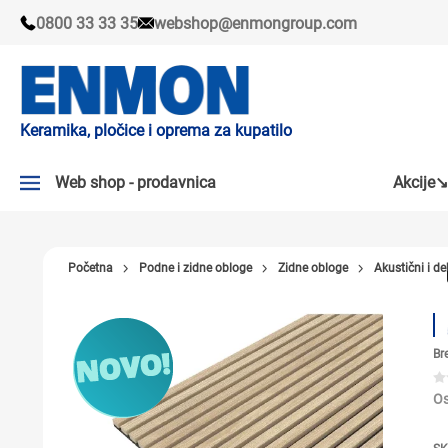
0800 33 33 35
webshop@enmongroup.com
Keramika, pločice i oprema za kupatilo
Web shop - prodavnica
Akcije↘
AKCIJE↘
Početna
Podne i zidne obloge
Zidne obloge
Akustični i de
PLOČICE
SLAVINE
Br
KADE I TUŠ KABINE
SANITARIJE
Os
TUŠEVI