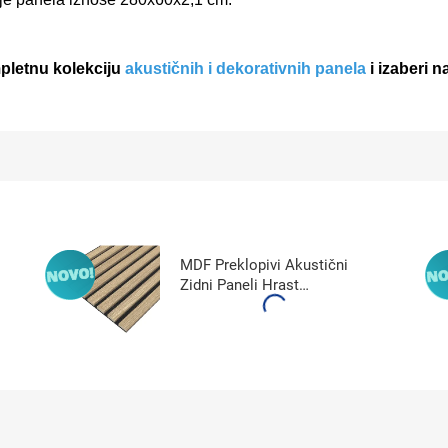
mpletnu kolekciju
akustičnih i dekorativnih panela
i izaberi n
MDF Preklopivi Akustični
Zidni Paneli Hrast
240x32x1,4 JM1202-MBW-
H31