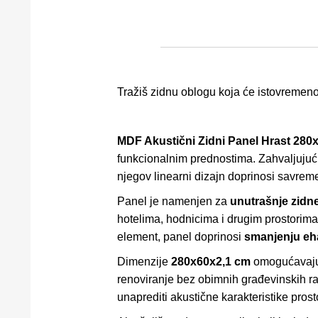
Tražiš zidnu oblogu koja će istovremeno u
MDF Akustični Zidni Panel Hrast 28
funkcionalnim prednostima. Zahvaljuju
njegov linearni dizajn doprinosi savre
Panel je namenjen za
unutrašnje zidn
hotelima, hodnicima i drugim prostorima u
element, panel doprinosi
smanjenju eha
Dimenzije
280x60x2,1 cm
omogućavaju 
renoviranje bez obimnih građevinskih r
unaprediti akustične karakteristike prost