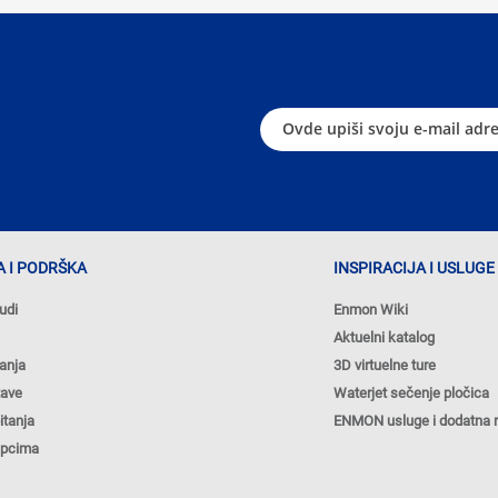
 I PODRŠKA
INSPIRACIJA I USLUGE
udi
Enmon Wiki
Aktuelni katalog
anja
3D virtuelne ture
tave
Waterjet sečenje pločica
itanja
ENMON usluge i dodatna 
upcima