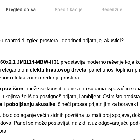
Pregled opisa
Specifikacije
Recenzije
naprediti izgled prostora i doprineti prijatnijoj akustici?
0x60x2,1 JM1114-MBW-H31
predstavlja moderno rešenje koje ko
ći elegantnom
efektu hrastovog drveta
, panel unosi toplinu i pr
menom i luksuznom uređenju prostora.
e površine
i može se koristiti u dnevnim sobama, spavaćim sob
 kojima želiš da postigneš prijatniji ambijent. Osim što predsta
 i poboljšanju akustike
, čineći prostor prijatnijim za boravak 
brzo oblaganje većih zidnih površina uz mali broj spojeva, d
adova. Panel se može postavljati na zid, a uz odgovarajuću po
ora.