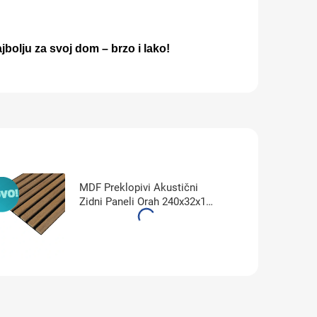
ajbolju za svoj dom – brzo i lako!
MDF Preklopivi Akustični
Zidni Paneli Orah 240x32x1,4
JM1202-MBW-DT31