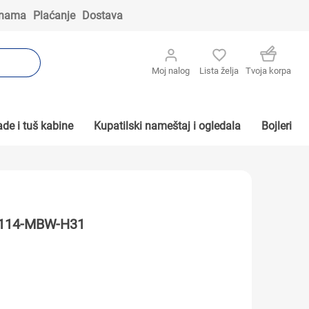
 nama
Plaćanje
Dostava
Moj nalog
Lista želja
Tvoja korpa
de i tuš kabine
Kupatilski nameštaj i ogledala
Bojleri
M1114-MBW-H31