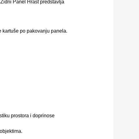
 Zidni Panel Hrast predstavlja
e kartuše po pakovanju panela.
tiku prostora i doprinose
objektima.