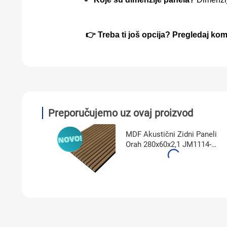
👉 Treba ti još opcija? Pregledaj ko
Preporučujemo uz ovaj proizvod
MDF Akustični Zidni Paneli
Orah 280x60x2,1 JM1114-
MBW-DT31