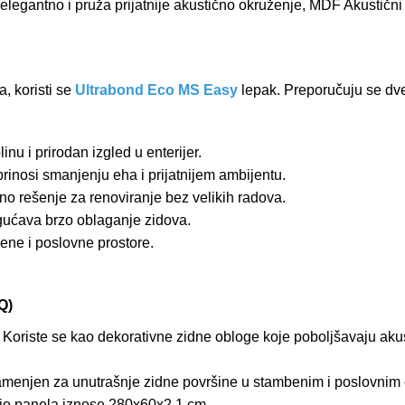
 elegantno i pruža prijatnije akustično okruženje, MDF Akustični
, koristi se
Ultrabond Eco MS Easy
lepak. Preporučuju se dv
inu i prirodan izgled u enterijer.
rinosi smanjenju eha i prijatnijem ambijentu.
no rešenje za renoviranje bez velikih radova.
ućava brzo oblaganje zidova.
ne i poslovne prostore.
Q)
?
Koriste se kao dekorativne zidne obloge koje poboljšavaju akus
amenjen za unutrašnje zidne površine u stambenim i poslovnim 
je panela iznose 280x60x2,1 cm.