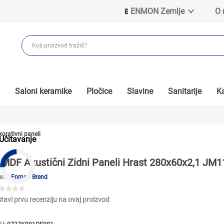
ENMON Zemlje
O
ENMON SRB
ENMON BIH
ENMON HR
ENMON MKD
Saloni keramike
Pločice
Slavine
Sanitarije
Ka
korativni paneli
Učitavanje
MDF Akustični Zidni Paneli Hrast 280x60x2,1 J
end:
Enmon Brend
tavi prvu recenziju na ovaj proizvod