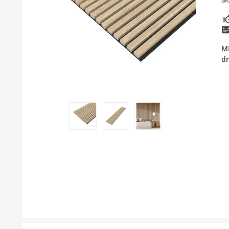
SK
KUPATILSKI NAMEŠTAJ I OGLEDALA
PODNE I ZIDNE OBLOGE
M
BOJLERI
dr
LAJSNE ZA PLOČICE
MATERIJALI ZA KERAMIČARSKE RADOVE
ALATI ZA KERAMIKU
ODVOD VODE
GREJANJE I HLAĐENJE
KUPATILSKA GALANTERIJA
NAMEŠTAJ
SVI PROIZVODI