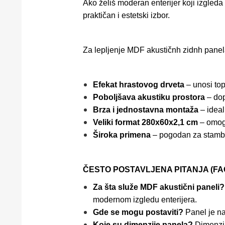
Ako želiš moderan enterijer koji izgleda
praktičan i estetski izbor.
Za lepljenje MDF akustičnh zidnh panela
Efekat hrastovog drveta
– unosi topl
Poboljšava akustiku prostora
– dop
Brza i jednostavna montaža
– ideal
Veliki format 280x60x2,1 cm
– omog
Široka primena
– pogodan za stambe
ČESTO POSTAVLJENA PITANJA (FA
Za šta služe MDF akustični paneli
modernom izgledu enterijera.
Gde se mogu postaviti?
Panel je n
Koje su dimenzije panela?
Dimenzi