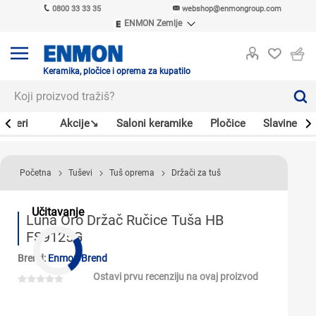
0800 33 33 35
webshop@enmongroup.com
ENMON Zemlje
ENMON SRB
ENMON BIH
ENMON HR
Keramika, pločice i oprema za kupatilo
ENMON MKD
Bojleri
Akcije↘
Saloni keramike
Pločice
Slavine
Početna
Tuševi
Tuš oprema
Držači za tuš
Učitavanje
Luna Oro Držač Ručice Tuša HB
FS9125G
Brend:
Enmon Brend
Ostavi prvu recenziju na ovaj proizvod