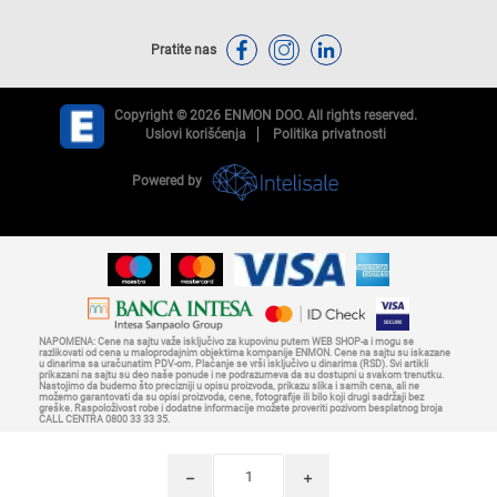
Pratite nas
Copyright © 2026 ENMON DOO. All rights reserved.
Uslovi korišćenja
Politika privatnosti
Powered by
NAPOMENA: Cene na sajtu važe isključivo za kupovinu putem WEB SHOP-a i mogu se
razlikovati od cena u maloprodajnim objektima kompanije ENMON. Cene na sajtu su iskazane
u dinarima sa uračunatim PDV-om. Plaćanje se vrši isključivo u dinarima (RSD). Svi artikli
prikazani na sajtu su deo naše ponude i ne podrazumeva da su dostupni u svakom trenutku.
Nastojimo da budemo što precizniji u opisu proizvoda, prikazu slika i samih cena, ali ne
možemo garantovati da su opisi proizvoda, cene, fotografije ili bilo koji drugi sadržaji bez
greške. Raspoloživost robe i dodatne informacije možete proveriti pozivom besplatnog broja
CALL CENTRA 0800 33 33 35.
h
i