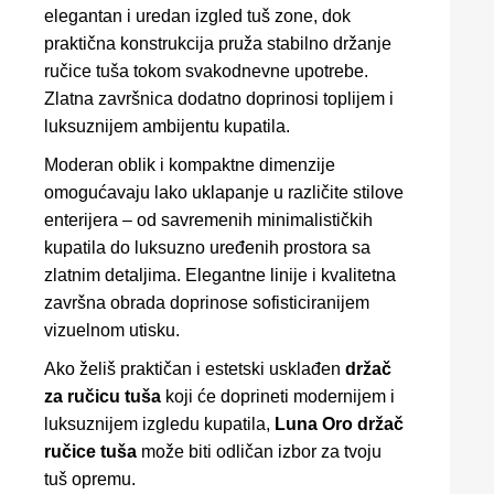
elegantan i uredan izgled tuš zone, dok
praktična konstrukcija pruža stabilno držanje
ručice tuša tokom svakodnevne upotrebe.
Zlatna završnica dodatno doprinosi toplijem i
luksuznijem ambijentu kupatila.
Moderan oblik i kompaktne dimenzije
omogućavaju lako uklapanje u različite stilove
enterijera – od savremenih minimalističkih
kupatila do luksuzno uređenih prostora sa
zlatnim detaljima. Elegantne linije i kvalitetna
završna obrada doprinose sofisticiranijem
vizuelnom utisku.
Ako želiš praktičan i estetski usklađen
držač
za ručicu tuša
koji će doprineti modernijem i
luksuznijem izgledu kupatila,
Luna Oro držač
ručice tuša
može biti odličan izbor za tvoju
tuš opremu.