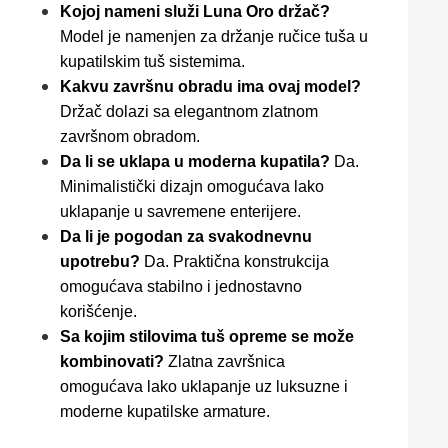
Kojoj nameni služi Luna Oro držač?
Model je namenjen za držanje ručice tuša u
kupatilskim tuš sistemima.
Kakvu završnu obradu ima ovaj model?
Držač dolazi sa elegantnom zlatnom
završnom obradom.
Da li se uklapa u moderna kupatila?
Da.
Minimalistički dizajn omogućava lako
uklapanje u savremene enterijere.
Da li je pogodan za svakodnevnu
upotrebu?
Da. Praktična konstrukcija
omogućava stabilno i jednostavno
korišćenje.
Sa kojim stilovima tuš opreme se može
kombinovati?
Zlatna završnica
omogućava lako uklapanje uz luksuzne i
moderne kupatilske armature.