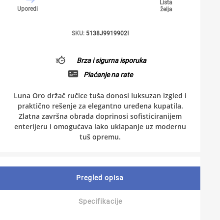
Lista
Uporedi
želja
SKU:
5138J9919902I
Brza i sigurna isporuka
Plaćanje na rate
Luna Oro držač ručice tuša donosi luksuzan izgled i
praktično rešenje za elegantno uređena kupatila.
Zlatna završna obrada doprinosi sofisticiranijem
enterijeru i omogućava lako uklapanje uz modernu
tuš opremu.
Pregled opisa
Specifikacije