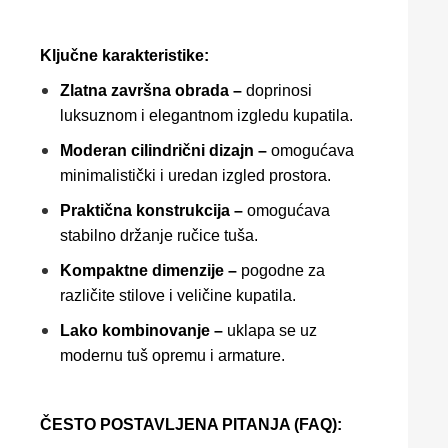
Ključne karakteristike:
Zlatna završna obrada –
doprinosi
luksuznom i elegantnom izgledu kupatila.
Moderan cilindrični dizajn –
omogućava
minimalistički i uredan izgled prostora.
Praktična konstrukcija –
omogućava
stabilno držanje ručice tuša.
Kompaktne dimenzije –
pogodne za
različite stilove i veličine kupatila.
Lako kombinovanje –
uklapa se uz
modernu tuš opremu i armature.
ČESTO POSTAVLJENA PITANJA (FAQ):