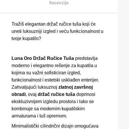
Recenzije
Tražiš elegantan držač ručice tuša koji će
uneti luksuzniji izgled i veću funkcionalnost u
tvoje kupatilo?
Luna Oro Držač Ručice Tuša
predstavlja
moderno i elegantno rešenje za kupatila u
kojima su važni sofisticiran izgled,
funkcionalnost i estetski usklađen enterijer.
Zahvaljujući luksuznoj
zlatnoj završnoj
obradi
, ovaj
držač ručice tuša
doprinosi
ekskluzivnijem izgledu prostora i lako se
kombinuje sa modernim kupatilskim
armaturama i tuš opremom.
Minimalistički cilindrični dizajn omogućava