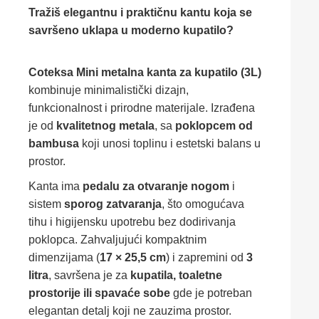
Tražiš elegantnu i praktičnu kantu koja se
savršeno uklapa u moderno kupatilo?
Coteksa Mini metalna kanta za kupatilo (3L)
kombinuje minimalistički dizajn,
funkcionalnost i prirodne materijale. Izrađena
je od
kvalitetnog metala
, sa
poklopcem od
bambusa
koji unosi toplinu i estetski balans u
prostor.
Kanta ima
pedalu za otvaranje nogom
i
sistem
sporog zatvaranja
, što omogućava
tihu i higijensku upotrebu bez dodirivanja
poklopca. Zahvaljujući kompaktnim
dimenzijama (
17 × 25,5 cm
) i zapremini od
3
litra
, savršena je za
kupatila, toaletne
prostorije ili spavaće sobe
gde je potreban
elegantan detalj koji ne zauzima prostor.