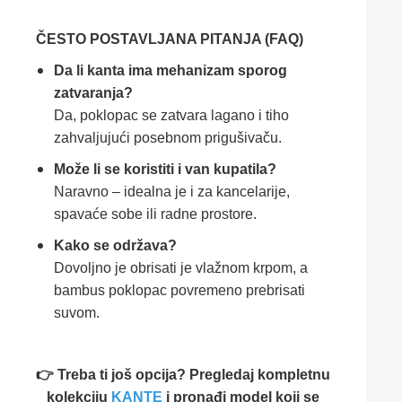
ČESTO POSTAVLJANA PITANJA (FAQ)
Da li kanta ima mehanizam sporog
zatvaranja?
Da, poklopac se zatvara lagano i tiho
zahvaljujući posebnom prigušivaču.
Može li se koristiti i van kupatila?
Naravno – idealna je i za kancelarije,
spavaće sobe ili radne prostore.
Kako se održava?
Dovoljno je obrisati je vlažnom krpom, a
bambus poklopac povremeno prebrisati
suvom.
👉 Treba ti još opcija? Pregledaj kompletnu
kolekciju
KANTE
i pronađi model koji se