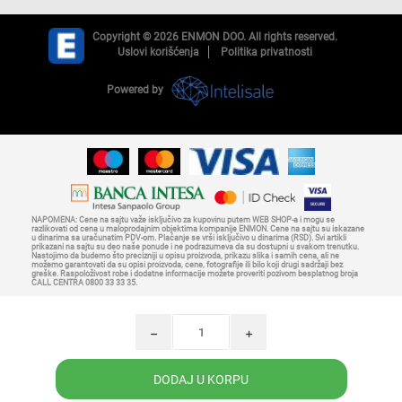
Copyright © 2026 ENMON DOO. All rights reserved.
Uslovi korišćenja
Politika privatnosti
Powered by
NAPOMENA: Cene na sajtu važe isključivo za kupovinu putem WEB SHOP-a i mogu se
razlikovati od cena u maloprodajnim objektima kompanije ENMON. Cene na sajtu su iskazane
u dinarima sa uračunatim PDV-om. Plaćanje se vrši isključivo u dinarima (RSD). Svi artikli
prikazani na sajtu su deo naše ponude i ne podrazumeva da su dostupni u svakom trenutku.
Nastojimo da budemo što precizniji u opisu proizvoda, prikazu slika i samih cena, ali ne
možemo garantovati da su opisi proizvoda, cene, fotografije ili bilo koji drugi sadržaji bez
greške. Raspoloživost robe i dodatne informacije možete proveriti pozivom besplatnog broja
CALL CENTRA 0800 33 33 35.
h
i