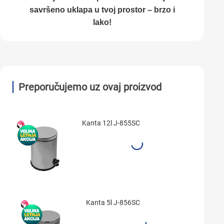
savršeno uklapa u tvoj prostor – brzo i
lako!
Preporučujemo uz ovaj proizvod
Kanta 12l J-855SC
Kanta 5l J-856SC