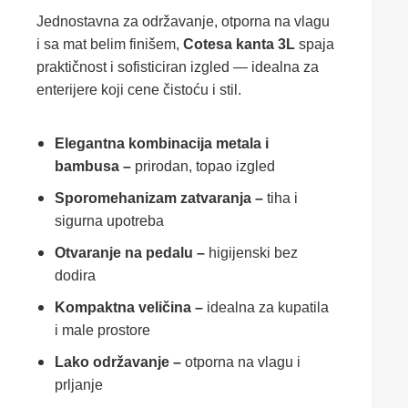
Jednostavna za održavanje, otporna na vlagu
i sa mat belim finišem,
Cotesa kanta 3L
spaja
praktičnost i sofisticiran izgled — idealna za
enterijere koji cene čistoću i stil.
Elegantna kombinacija metala i
bambusa –
prirodan, topao izgled
Sporomehanizam zatvaranja –
tiha i
sigurna upotreba
Otvaranje na pedalu –
higijenski bez
dodira
Kompaktna veličina –
idealna za kupatila
i male prostore
Lako održavanje –
otporna na vlagu i
prljanje