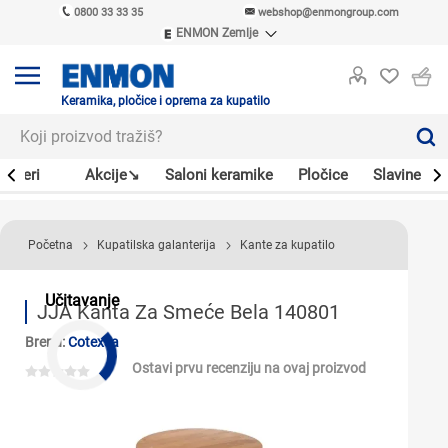
0800 33 33 35
webshop@enmongroup.com
ENMON Zemlje
ENMON SRB
ENMON BIH
ENMON HR
Keramika, pločice i oprema za kupatilo
ENMON MKD
Bojleri
Akcije↘
Saloni keramike
Pločice
Slavine
Početna
Kupatilska galanterija
Kante za kupatilo
Učitavanje
JJA Kanta Za Smeće Bela 140801
Brend:
Cotexsa
Ostavi prvu recenziju na ovaj proizvod