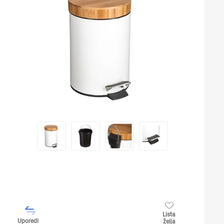
Lista
Uporedi
želja