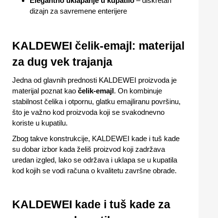
Elegantno uklapanje u kupatilo
– diskretan
dizajn za savremene enterijere
KALDEWEI čelik-emajl: materijal
za dug vek trajanja
Jedna od glavnih prednosti KALDEWEI proizvoda je
materijal poznat kao
čelik-emajl
. On kombinuje
stabilnost čelika i otpornu, glatku emajliranu površinu,
što je važno kod proizvoda koji se svakodnevno
koriste u kupatilu.
Zbog takve konstrukcije, KALDEWEI kade i tuš kade
su dobar izbor kada želiš proizvod koji zadržava
uredan izgled, lako se održava i uklapa se u kupatila
kod kojih se vodi računa o kvalitetu završne obrade.
KALDEWEI kade i tuš kade za