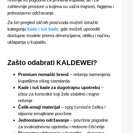
zahtevnije prostore u kojima su važni trajnost, higijena i
jednostavno održavanje.
Za širi pregled sličnih proizvoda možeš istražiti
kategoriju
kade i tuš kade
, gde možeš uporediti
dostupne modele prema dimenzijama, obliku i načinu
uklapanja u kupatilo.
Zašto odabrati KALDEWEI?
Premium nemački brend
– rešenja namenjena
kupatilima višeg standarda
Kade i tuš kade za dugotrajnu upotrebu
–
izbor za korisnike koji žele stabilno i trajno
rešenje
Čelik-emajl materijal
– spoj čvrstoće čelika i
otporne emajlirane površine
Jednostavno održavanje
– površine pogodne
za svakodnevnu upotrebu i redovno čišćenje