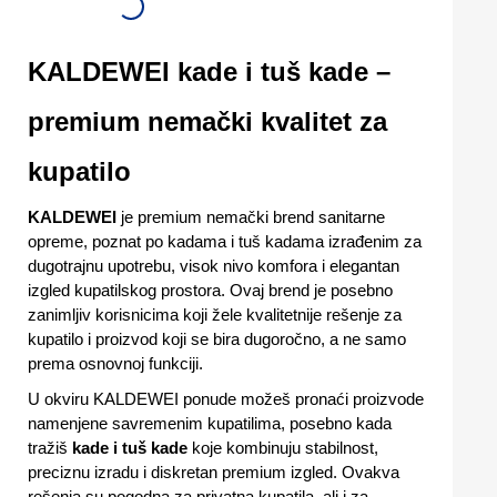
KALDEWEI kade i tuš kade –
premium nemački kvalitet za
kupatilo
KALDEWEI
je premium nemački brend sanitarne
opreme, poznat po kadama i tuš kadama izrađenim za
dugotrajnu upotrebu, visok nivo komfora i elegantan
izgled kupatilskog prostora. Ovaj brend je posebno
zanimljiv korisnicima koji žele kvalitetnije rešenje za
kupatilo i proizvod koji se bira dugoročno, a ne samo
prema osnovnoj funkciji.
U okviru KALDEWEI ponude možeš pronaći proizvode
namenjene savremenim kupatilima, posebno kada
tražiš
kade i tuš kade
koje kombinuju stabilnost,
preciznu izradu i diskretan premium izgled. Ovakva
rešenja su pogodna za privatna kupatila, ali i za