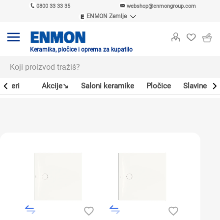
0800 33 33 35
webshop@enmongroup.com
ENMON Zemlje
ENMON SRB
ENMON BIH
ENMON HR
Keramika, pločice i oprema za kupatilo
ENMON MKD
Bojleri
Akcije↘
Saloni keramike
Pločice
Slavine