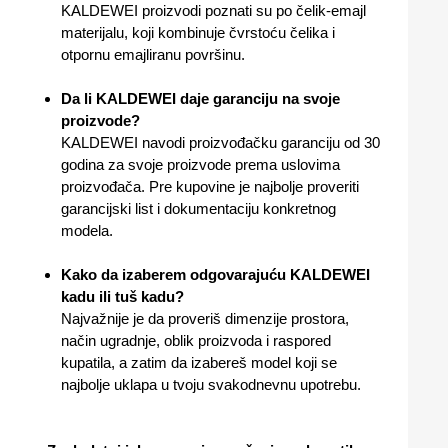
KALDEWEI proizvodi poznati su po čelik-emajl
materijalu, koji kombinuje čvrstoću čelika i
otpornu emajliranu površinu.
Da li KALDEWEI daje garanciju na svoje
proizvode?
KALDEWEI navodi proizvođačku garanciju od 30
godina za svoje proizvode prema uslovima
proizvođača. Pre kupovine je najbolje proveriti
garancijski list i dokumentaciju konkretnog
modela.
Kako da izaberem odgovarajuću KALDEWEI
kadu ili tuš kadu?
Najvažnije je da proveriš dimenzije prostora,
način ugradnje, oblik proizvoda i raspored
kupatila, a zatim da izabereš model koji se
najbolje uklapa u tvoju svakodnevnu upotrebu.