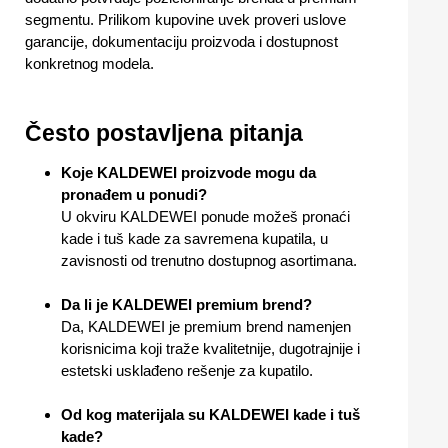
segmentu. Prilikom kupovine uvek proveri uslove
garancije, dokumentaciju proizvoda i dostupnost
konkretnog modela.
Često postavljena pitanja
Koje KALDEWEI proizvode mogu da
pronađem u ponudi?
U okviru KALDEWEI ponude možeš pronaći
kade i tuš kade za savremena kupatila, u
zavisnosti od trenutno dostupnog asortimana.
Da li je KALDEWEI premium brend?
Da, KALDEWEI je premium brend namenjen
korisnicima koji traže kvalitetnije, dugotrajnije i
estetski usklađeno rešenje za kupatilo.
Od kog materijala su KALDEWEI kade i tuš
kade?