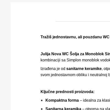
Tražiš jednostavnu, ali pouzdanu WC š
Julija Nova WC Šolja za Monoblok S
kombinaciji sa Simplon monoblok vodokot
Izrađena je od
sanitarne keramike
, ot
svom jednostavnom obliku i neutralnoj be
Ključne prednosti proizvoda:
Kompaktna forma
– idealna za klas
Sanitarna keramika
– otporna na vl