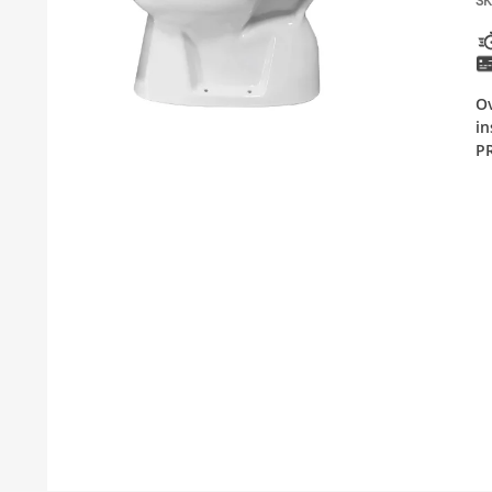
SK
KUPATILSKI NAMEŠTAJ I OGLEDALA
PODNE I ZIDNE OBLOGE
Ov
BOJLERI
i
P
LAJSNE ZA PLOČICE
MATERIJALI ZA KERAMIČARSKE RADOVE
ALATI ZA KERAMIKU
ODVOD VODE
GREJANJE I HLAĐENJE
KUPATILSKA GALANTERIJA
NAMEŠTAJ
SVI PROIZVODI