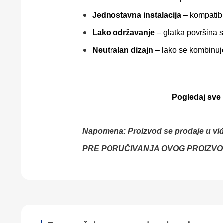
Jednostavna instalacija
– kompatib
Lako održavanje
– glatka površina 
Neutralan dizajn
– lako se kombinuj
Pogledaj sve 
Napomena: Proizvod se prodaje u vi
PRE PORUČIVANJA OVOG PROIZVO