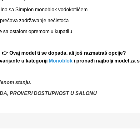
ilna sa Simplon monoblok vodokotlićem
sprečava zadržavanje nečistoća
e sa ostalom opremom u kupatilu
👉 Ovaj model ti se dopada, ali još razmatraš opcije?
varijante u kategoriji
Monoblok
i pronađi najbolji model za 
đenom stanju.
DA, PROVERI DOSTUPNOST U SALONU