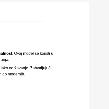
nalnost
. Ovaj model se koristi u
ranja.
lako održavanje. Zahvaljujući
ih do modernih.