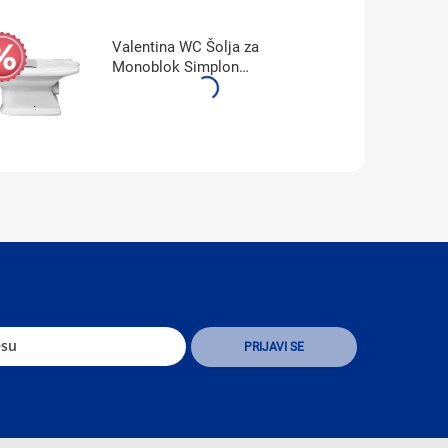
Valentina WC Šolja za
Monoblok Simplon
WM821VA6Z0000F1