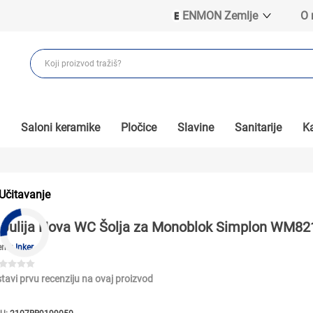
ENMON Zemlje
O
ENMON SRB
ENMON BIH
ENMON HR
ENMON MKD
Saloni keramike
Pločice
Slavine
Sanitarije
Ka
Učitavanje
Julija Nova WC Šolja za Monoblok Simplon WM8
end:
Inker
tavi prvu recenziju na ovaj proizvod