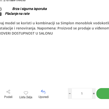
U:
2107BB9199050
Brza i sigurna isporuka
Plaćanje na rate
aj model se koristi u kombinaciji sa Simplon monoblok vodokotl
nstalacije i renoviranja. Napomena: Proizvod se prodaje u viđe
ROVERI DOSTUPNOST U SALONU
h
i
Podeli
Uporedi
Lista želja