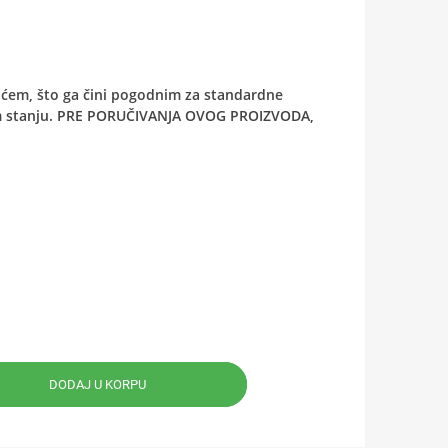
ićem, što ga čini pogodnim za standardne
nom stanju. PRE PORUČIVANJA OVOG PROIZVODA,