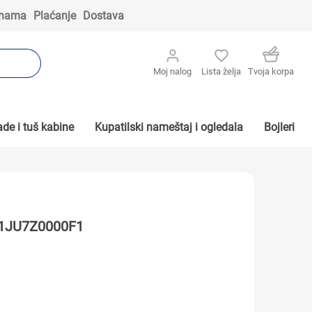
 nama
Plaćanje
Dostava
Moj nalog
Lista želja
Tvoja korpa
de i tuš kabine
Kupatilski nameštaj i ogledala
Bojleri
21JU7Z0000F1