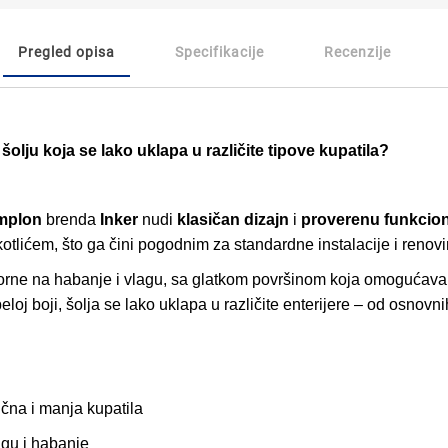
Pregled opisa
Specifikacije
Recenzije
olju koja se lako uklapa u različite tipove kupatila?
implon
brenda
Inker
nudi
klasičan dizajn
i
proverenu funkcio
lićem, što ga čini pogodnim za standardne instalacije i renovi
porne na habanje i vlagu, sa glatkom površinom koja omogućava 
loj boji, šolja se lako uklapa u različite enterijere – od osnovn
ična i manja kupatila
agu i habanje