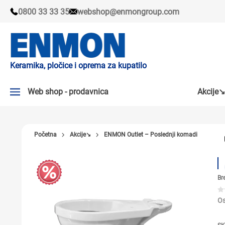
0800 33 33 35
webshop@enmongroup.com
Keramika, pločice i oprema za kupatilo
Web shop - prodavnica
Akcije↘
AKCIJE↘
Početna
Akcije↘
ENMON Outlet – Poslednji komadi
PLOČICE
SLAVINE
Br
KADE I TUŠ KABINE
SANITARIJE
Os
TUŠEVI