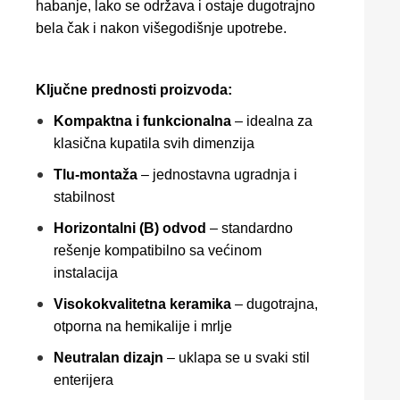
habanje, lako se održava i ostaje dugotrajno
bela čak i nakon višegodišnje upotrebe.
Ključne prednosti proizvoda:
Kompaktna i funkcionalna
– idealna za
klasična kupatila svih dimenzija
Tlu-montaža
– jednostavna ugradnja i
stabilnost
Horizontalni (B) odvod
– standardno
rešenje kompatibilno sa većinom
instalacija
Visokokvalitetna keramika
– dugotrajna,
otporna na hemikalije i mrlje
Neutralan dizajn
– uklapa se u svaki stil
enterijera