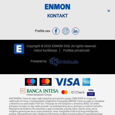
KONTAKT
Pratite nas
Copyright © 2026 ENMON DOO. All rights reserved.
Uslovi korišćenja
Politika privatnosti
Powered by
NAPOMENA: Cene na sajtu važe isključivo za kupovinu putem WEB SHOP-a i mogu se
razlikovati od cena u maloprodajnim objektima kompanije ENMON. Cene na sajtu su iskazane
u dinarima sa uračunatim PDV-om. Plaćanje se vrši isključivo u dinarima (RSD). Svi artikli
prikazani na sajtu su deo naše ponude i ne podrazumeva da su dostupni u svakom trenutku.
Nastojimo da budemo što precizniji u opisu proizvoda, prikazu slika i samih cena, ali ne
možemo garantovati da su opisi proizvoda, cene, fotografije ili bilo koji drugi sadržaji bez
greške. Raspoloživost robe i dodatne informacije možete proveriti pozivom besplatnog broja