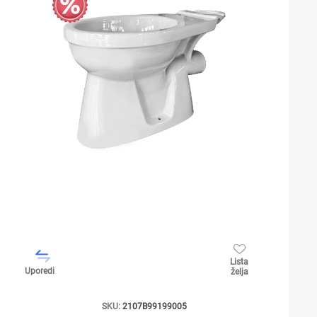
Lista
Uporedi
želja
SKU:
2107B99199005