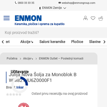
0800 33 33 35
webshop@enmongroup.com
ENMON Zemlje
ENMON SRB
ENMON BIH
ENMON HR
Keramika, pločice i oprema za kupatilo
ENMON MKD
Bojleri
Akcije↘
Saloni keramike
Pločice
Slavine
Početna
Akcije↘
ENMON Outlet – Poslednji komadi
Učitavanje
Julija Nova Šolja za Monoblok B
WM821JU6Z0000F1
Brend:
Inker
Ostavi prvu recenziju na ovaj proizvod