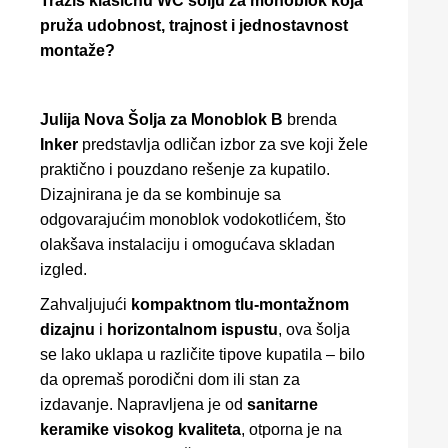
Tražiš klasičnu WC šolju za monoblok koja
pruža udobnost, trajnost i jednostavnost
montaže?
Julija Nova Šolja za Monoblok B
brenda
Inker
predstavlja odličan izbor za sve koji žele
praktično i pouzdano rešenje za kupatilo.
Dizajnirana je da se kombinuje sa
odgovarajućim monoblok vodokotlićem, što
olakšava instalaciju i omogućava skladan
izgled.
Zahvaljujući
kompaktnom tlu-montažnom
dizajnu
i
horizontalnom ispustu
, ova šolja
se lako uklapa u različite tipove kupatila – bilo
da opremaš porodični dom ili stan za
izdavanje. Napravljena je od
sanitarne
keramike visokog kvaliteta
, otporna je na