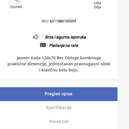
Lista
Uporedi
želja
SKU:
6311BB9183003
Brza i sigurna isporuka
Plaćanje na rate
Jasmin Kada 120x70 Bez Obloge kombinuje
praktične dimenzije, jednostavan pravougaoni oblik
i klasičnu belu boju.
Pregled opisa
Specifikacije
Recenzije