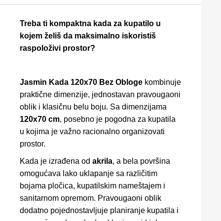
Treba ti kompaktna kada za kupatilo u
kojem želiš da maksimalno iskoristiš
raspoloživi prostor?
Jasmin Kada 120x70 Bez Obloge
kombinuje
praktične dimenzije, jednostavan pravougaoni
oblik i klasičnu belu boju. Sa dimenzijama
120x70 cm
, posebno je pogodna za kupatila
u kojima je važno racionalno organizovati
prostor.
Kada je izrađena od
akrila
, a bela površina
omogućava lako uklapanje sa različitim
bojama pločica, kupatilskim nameštajem i
sanitarnom opremom. Pravougaoni oblik
dodatno pojednostavljuje planiranje kupatila i