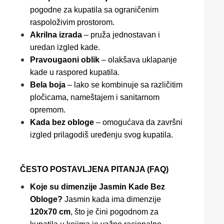
pogodne za kupatila sa ograničenim
raspoloživim prostorom.
Akrilna izrada
– pruža jednostavan i
uredan izgled kade.
Pravougaoni oblik
– olakšava uklapanje
kade u raspored kupatila.
Bela boja
– lako se kombinuje sa različitim
pločicama, nameštajem i sanitarnom
opremom.
Kada bez obloge
– omogućava da završni
izgled prilagodiš uređenju svog kupatila.
ČESTO POSTAVLJENA PITANJA (FAQ)
Koje su dimenzije Jasmin Kade Bez
Obloge?
Jasmin kada ima dimenzije
120x70 cm
, što je čini pogodnom za