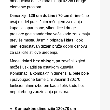
omogućava da se kada uklopi uz zid i druge
elemente prostora.
Dimenzije
120 cm dužine i 70 cm širine
čine
ovaj model praktičnim rešenjem za manja
kupatila, apartmane, vikendice i druge
prostore gde standardne veće kade zauzimaju
previše mesta. Jasmin pripada
I klasi
, dok
njen jednostavan dizajn pruža dobru osnovu
za različite stilove uređenja.
Model dolazi
bez obloge
, pa završni izgled
možeš uskladiti sa ostatkom kupatila.
Kombinacija kompaktnih dimenzija, bele boje
i pravougaone forme čini Jasmin 120x70
funkcionalnim izborom kada želiš kadu bez
nepotrebnog zauzimanja prostora.
Kompaktne dimenzije 120x70 cm
–