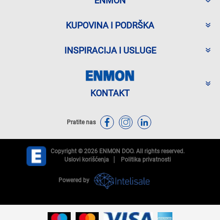
ENMON
KUPOVINA I PODRŠKA
INSPIRACIJA I USLUGE
KONTAKT
Pratite nas
Copyright © 2026 ENMON DOO. All rights reserved.
Uslovi korišćenja
Politika privatnosti
Powered by