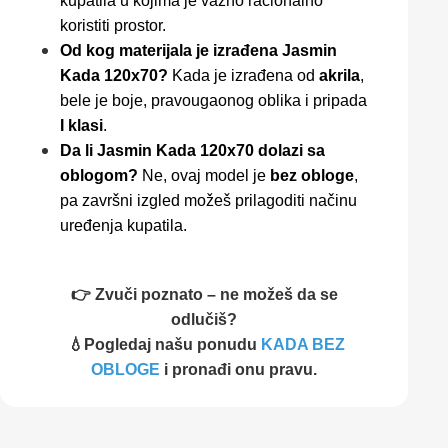
kupatila u kojima je važno racionalno
koristiti prostor.
Od kog materijala je izrađena Jasmin
Kada 120x70?
Kada je izrađena od
akrila
,
bele je boje, pravougaonog oblika i pripada
I klasi
.
Da li Jasmin Kada 120x70 dolazi sa
oblogom?
Ne, ovaj model je
bez obloge
,
pa završni izgled možeš prilagoditi načinu
uređenja kupatila.
👉 Zvuči poznato – ne možeš da se
odlučiš?
💧Pogledaj našu ponudu
KADA BEZ
OBLOGE
i pronađi onu pravu.