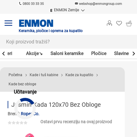
0800 33 33 35
webshop@enmongroup.com
ENMON Zemlje
ENMON SRB
ENMON BIH
ENMON HR
Keramika, pločice i oprema za kupatilo
ENMON MKD
Bojleri
Akcije↘
Saloni keramike
Pločice
Slavine
Početna
Kade i tuš kabine
Kade za kupatilo
Kade bez obloge
Učitavanje
Jasmin Kada 120x70 Bez Obloge
Brend:
Roper Co.
Ostavi prvu recenziju na ovaj proizvod