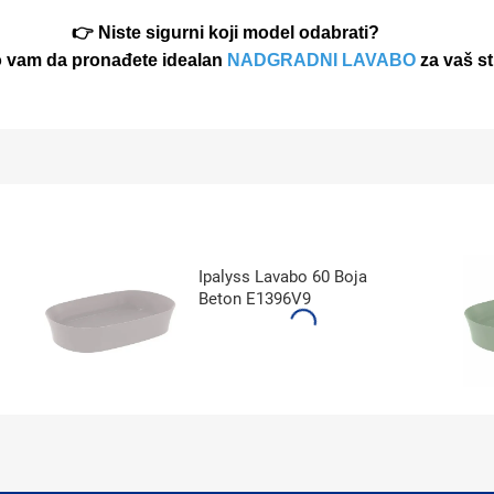
👉 Niste sigurni koji model odabrati?
 vam da pronađete idealan
NADGRADNI LAVABO
za vaš sti
Ipalyss Lavabo 60 Boja
Beton E1396V9