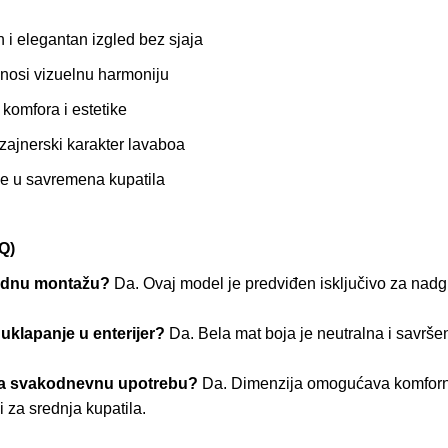
i elegantan izgled bez sjaja
osi vizuelnu harmoniju
komfora i estetike
ajnerski karakter lavaboa
e u savremena kupatila
Q)
radnu montažu?
Da. Ovaj model je predviđen isključivo za nadg
 uklapanje u enterijer?
Da. Bela mat boja je neutralna i savršen
 za svakodnevnu upotrebu?
Da. Dimenzija omogućava komforn
i za srednja kupatila.