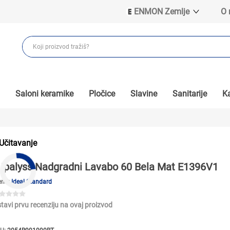
ENMON Zemlje
O
ENMON SRB
ENMON BIH
ENMON HR
ENMON MKD
Saloni keramike
Pločice
Slavine
Sanitarije
Ka
Učitavanje
Ipalyss Nadgradni Lavabo 60 Bela Mat E1396V1
end:
Ideal Standard
tavi prvu recenziju na ovaj proizvod