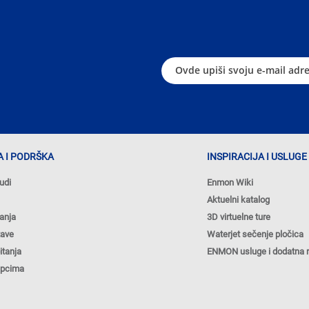
 I PODRŠKA
INSPIRACIJA I USLUGE
udi
Enmon Wiki
Aktuelni katalog
anja
3D virtuelne ture
tave
Waterjet sečenje pločica
itanja
ENMON usluge i dodatna 
upcima