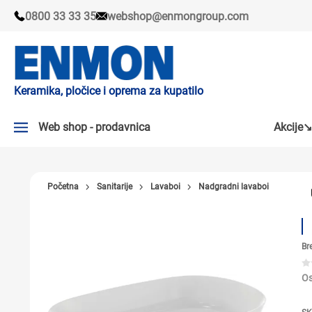
0800 33 33 35
webshop@enmongroup.com
Keramika, pločice i oprema za kupatilo
Web shop - prodavnica
Akcije↘
AKCIJE↘
Početna
Sanitarije
Lavaboi
Nadgradni lavaboi
PLOČICE
SLAVINE
Br
KADE I TUŠ KABINE
SANITARIJE
Os
TUŠEVI