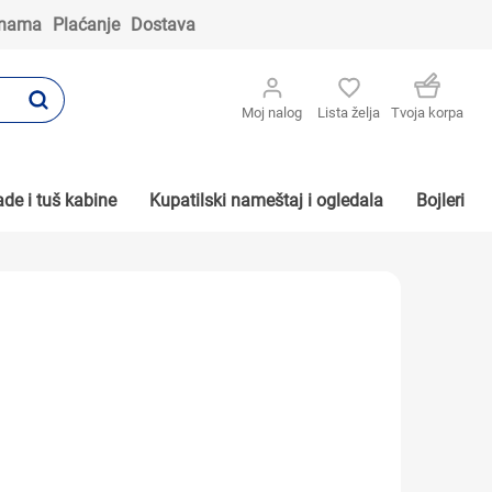
 nama
Plaćanje
Dostava
Moj nalog
Lista želja
Tvoja korpa
de i tuš kabine
Kupatilski nameštaj i ogledala
Bojleri