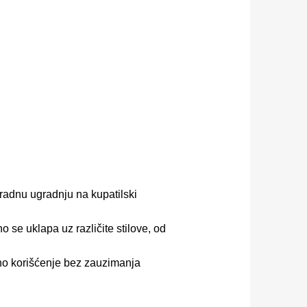
radnu ugradnju na kupatilski
o se uklapa uz različite stilove, od
o korišćenje bez zauzimanja