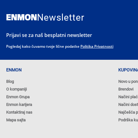
Newsletter
Prijavi se za naš besplatni newsletter
Pogledaj kako čuvamo tvoje lične podatke
Politika Privatnosti
ENMON
KUPOVINA
Blog
Novo u pon
O kompaniji
Brendovi
Enmon Grupa
Načini plać
Enmon karijera
Načini dos
Kontaktiraj nas
Najčešća p
Mapa sajta
Podrška k