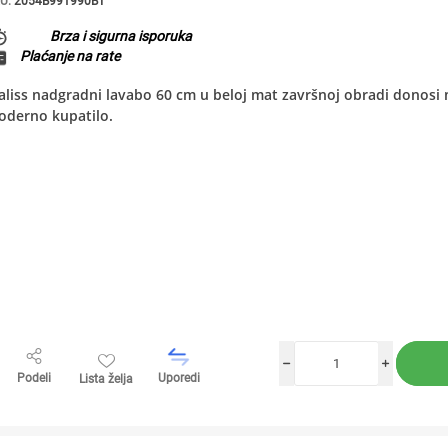
U:
2054B991990BT
Brza i sigurna isporuka
Plaćanje na rate
aliss nadgradni lavabo 60 cm u beloj mat završnoj obradi donosi m
oderno kupatilo.
h
i
Podeli
Uporedi
Lista želja