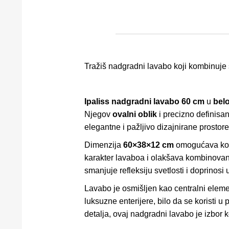
Tražiš nadgradni lavabo koji kombinuje so
Ipaliss nadgradni lavabo 60 cm
u
belo
Njegov
ovalni oblik
i precizno definisa
elegantne i pažljivo dizajnirane prostore
Dimenzija
60×38×12 cm
omogućava kom
karakter lavaboa i olakšava kombinovanj
smanjuje refleksiju svetlosti i doprinos
Lavabo je osmišljen kao centralni elemen
luksuzne enterijere, bilo da se koristi u
detalja, ovaj nadgradni lavabo je izbor ko