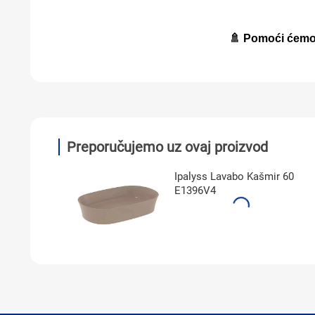
🚿 Pomoći ćemo
Preporučujemo uz ovaj proizvod
Ipalyss Lavabo Kašmir 60
E1396V4