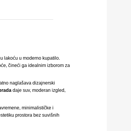
nu lakoću u moderno kupatilo.
oće, čineći ga idealnim izborom za
tno naglašava dizajnerski
brada
daje suv, moderan izgled,
avremene, minimalističke i
estetiku prostora bez suvišnih