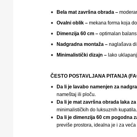
Bela mat završna obrada –
moderan 
Ovalni oblik –
mekana forma koja don
Dimenzija 60 cm –
optimalan balans 
Nadgradna montaža –
naglašava diz
Minimalistički dizajn –
lako uklapanj
ČESTO POSTAVLJANA PITANJA (FA
Da li je lavabo namenjen za nadg
nameštaj ili ploču.
Da li je mat završna obrada laka za
minimalističkih do luksuznih kupatila.
Da li je dimenzija 60 cm pogodna
previše prostora, idealna je i za veća 