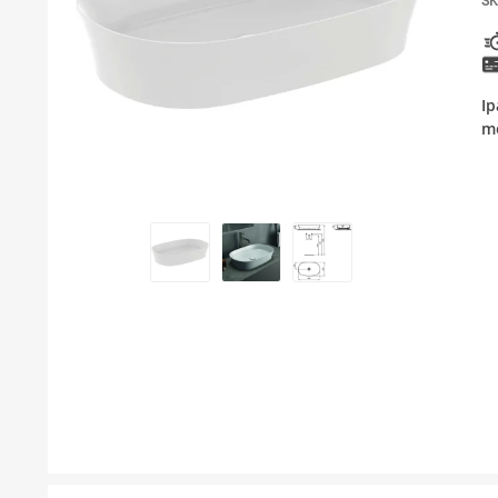
SK
KUPATILSKI NAMEŠTAJ I OGLEDALA
PODNE I ZIDNE OBLOGE
Ip
BOJLERI
m
LAJSNE ZA PLOČICE
MATERIJALI ZA KERAMIČARSKE RADOVE
ALATI ZA KERAMIKU
ODVOD VODE
GREJANJE I HLAĐENJE
KUPATILSKA GALANTERIJA
NAMEŠTAJ
SVI PROIZVODI