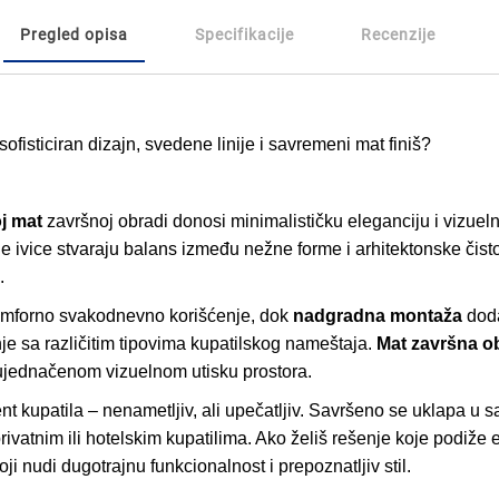
Pregled opisa
Specifikacije
Recenzije
fisticiran dizajn, svedene linije i savremeni mat finiš?
j mat
završnoj obradi donosi minimalističku eleganciju i vizuel
ne ivice stvaraju balans između nežne forme i arhitektonske čist
.
forno svakodnevno korišćenje, dok
nadgradna montaža
doda
e sa različitim tipovima kupatilskog nameštaja.
Mat završna o
i ujednačenom vizuelnom utisku prostora.
t kupatila – nenametljiv, ali upečatljiv. Savršeno se uklapa u s
 privatnim ili hotelskim kupatilima. Ako želiš rešenje koje podiže 
ji nudi dugotrajnu funkcionalnost i prepoznatljiv stil.