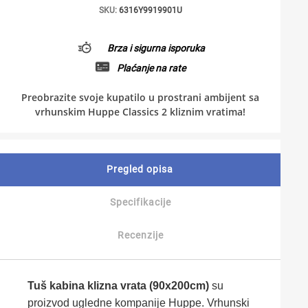
SKU:
6316Y9919901U
Brza i sigurna isporuka
Plaćanje na rate
Preobrazite svoje kupatilo u prostrani ambijent sa
vrhunskim Huppe Classics 2 kliznim vratima!
Pregled opisa
Specifikacije
Recenzije
Tuš kabina klizna vrata (90x200cm)
su
proizvod ugledne kompanije Huppe. Vrhunski