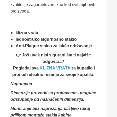
kvalitet je zagarantovan, kao kod svih njihovih
proizvoda.
klizna vrata
jednostruko sigurnosno staklo
Anti-Plaque staklo za lakše održavanje
👉 Još uvek nisi sigurani šta ti najviše
odgovara?
Pogledaj sva
KLIZNA VRATA
za kupatilo i
pronađi idealno rešenje za svoje kupatilo.
Napomena:
Dimenzije proveriti sa prodavcem - moguće
odstupanje od naznačenih dimenzija.
Montiranje bez naprezanja-pažljivo rukuj
prilikom montaže stakla kabine.