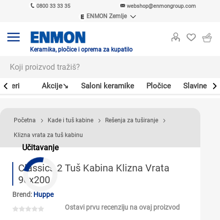
0800 33 33 35
webshop@enmongroup.com
ENMON Zemlje
ENMON SRB
ENMON BIH
ENMON HR
Keramika, pločice i oprema za kupatilo
ENMON MKD
Bojleri
Akcije↘
Saloni keramike
Pločice
Slavine
Početna
Kade i tuš kabine
Rešenja za tuširanje
Klizna vrata za tuš kabinu
Učitavanje
Classics 2 Tuš Kabina Klizna Vrata
90x200
Brend:
Huppe
Ostavi prvu recenziju na ovaj proizvod