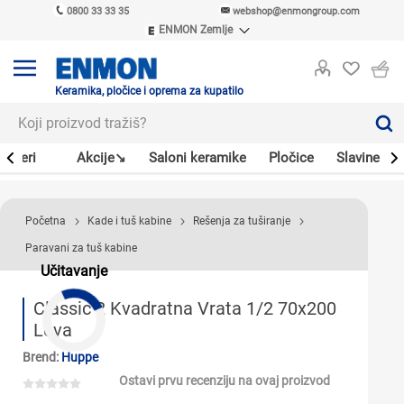
0800 33 33 35
webshop@enmongroup.com
ENMON Zemlje
ENMON SRB
ENMON BIH
ENMON HR
Keramika, pločice i oprema za kupatilo
ENMON MKD
Bojleri
Akcije↘
Saloni keramike
Pločice
Slavine
Početna
Kade i tuš kabine
Rešenja za tuširanje
Paravani za tuš kabine
Učitavanje
Classic 2 Kvadratna Vrata 1/2 70x200
Leva
Brend:
Huppe
Ostavi prvu recenziju na ovaj proizvod