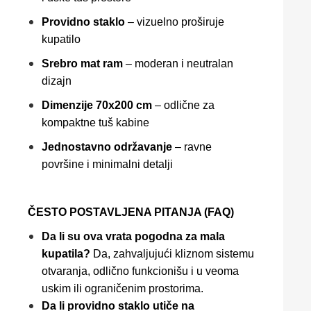
Providno staklo
– vizuelno proširuje
kupatilo
Srebro mat ram
– moderan i neutralan
dizajn
Dimenzije 70x200 cm
– odlične za
kompaktne tuš kabine
Jednostavno održavanje
– ravne
površine i minimalni detalji
ČESTO POSTAVLJENA PITANJA (FAQ)
Da li su ova vrata pogodna za mala
kupatila?
Da, zahvaljujući kliznom sistemu
otvaranja, odlično funkcionišu i u veoma
uskim ili ograničenim prostorima.
Da li providno staklo utiče na