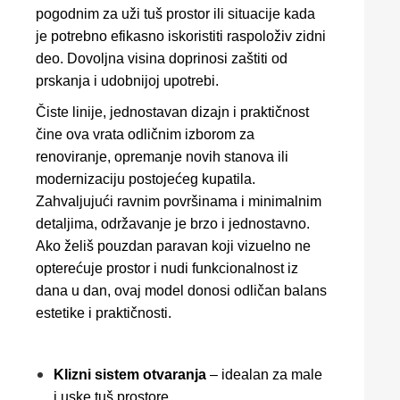
pogodnim za uži tuš prostor ili situacije kada
je potrebno efikasno iskoristiti raspoloživ zidni
deo. Dovoljna visina doprinosi zaštiti od
prskanja i udobnijoj upotrebi.
Čiste linije, jednostavan dizajn i praktičnost
čine ova vrata odličnim izborom za
renoviranje, opremanje novih stanova ili
modernizaciju postojećeg kupatila.
Zahvaljujući ravnim površinama i minimalnim
detaljima, održavanje je brzo i jednostavno.
Ako želiš pouzdan paravan koji vizuelno ne
opterećuje prostor i nudi funkcionalnost iz
dana u dan, ovaj model donosi odličan balans
estetike i praktičnosti.
Klizni sistem otvaranja
– idealan za male
i uske tuš prostore