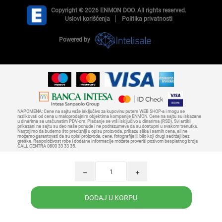
Copyright © 2026 ENMON DOO. All rights reserved.
Uslovi korišćenja
Politika privatnosti
Powered by
NAPOMENA: Cene na sajtu važe isključivo za kupovinu putem WEB SHOP-a i mogu se
razlikovati od cena u maloprodajnim objektima kompanije ENMON. Cene na sajtu su iskazane
u dinarima sa uračunatim PDV-om. Plaćanje se vrši isključivo u dinarima (RSD). Svi artikli
prikazani na sajtu su deo naše ponude i ne podrazumeva da su dostupni u svakom trenutku.
Nastojimo da budemo što precizniji u opisu proizvoda, prikazu slika i samih cena, ali ne
možemo garantovati da su opisi proizvoda, cene, fotografije ili bilo koji drugi sadržaji bez
greške. Raspoloživost robe i dodatne informacije možete proveriti pozivom besplatnog broja
CALL CENTRA 0800 33 33 35.
h
i