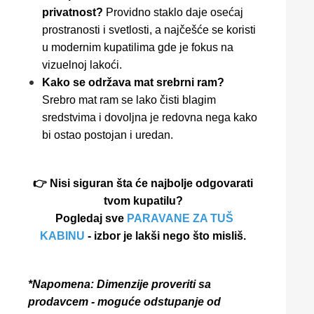
privatnost?
Providno staklo daje osećaj
prostranosti i svetlosti, a najčešće se koristi
u modernim kupatilima gde je fokus na
vizuelnoj lakoći.
Kako se održava mat srebrni ram?
Srebro mat ram se lako čisti blagim
sredstvima i dovoljna je redovna nega kako
bi ostao postojan i uredan.
👉 Nisi siguran šta će najbolje odgovarati
tvom kupatilu?
Pogledaj sve
PARAVANE ZA TUŠ
KABINU
- izbor je lakši nego što misliš.
*Napomena: Dimenzije proveriti sa
prodavcem - moguće odstupanje od