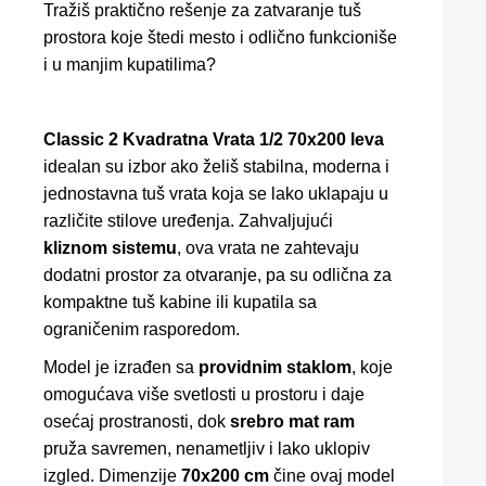
Tražiš praktično rešenje za zatvaranje tuš
prostora koje štedi mesto i odlično funkcioniše
i u manjim kupatilima?
Classic 2 Kvadratna Vrata 1/2 70x200 leva
idealan su izbor ako želiš stabilna, moderna i
jednostavna tuš vrata koja se lako uklapaju u
različite stilove uređenja. Zahvaljujući
kliznom sistemu
, ova vrata ne zahtevaju
dodatni prostor za otvaranje, pa su odlična za
kompaktne tuš kabine ili kupatila sa
ograničenim rasporedom.
Model je izrađen sa
providnim staklom
, koje
omogućava više svetlosti u prostoru i daje
osećaj prostranosti, dok
srebro mat ram
pruža savremen, nenametljiv i lako uklopiv
izgled. Dimenzije
70x200 cm
čine ovaj model