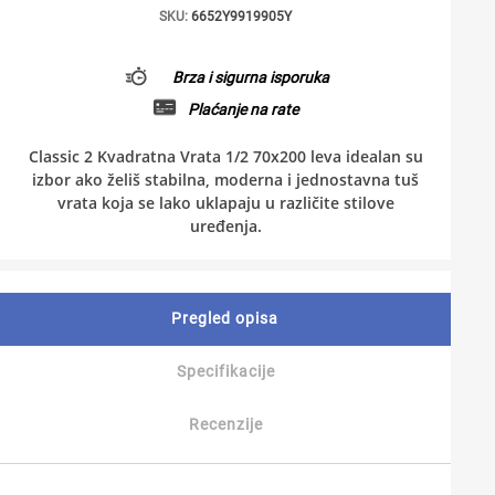
SKU:
6652Y9919905Y
Brza i sigurna isporuka
Plaćanje na rate
Classic 2 Kvadratna Vrata 1/2 70x200 leva idealan su
izbor ako želiš stabilna, moderna i jednostavna tuš
vrata koja se lako uklapaju u različite stilove
uređenja.
Pregled opisa
Specifikacije
Recenzije