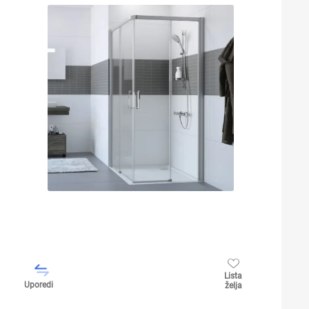
Lista
Uporedi
želja