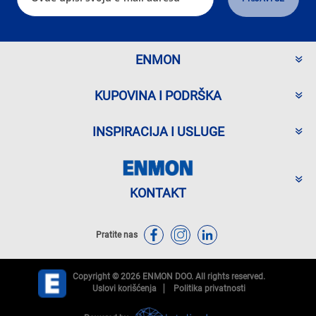
ENMON
KUPOVINA I PODRŠKA
INSPIRACIJA I USLUGE
KONTAKT
Pratite nas
Copyright © 2026 ENMON DOO. All rights reserved.
Uslovi korišćenja
Politika privatnosti