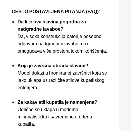
ČESTO POSTAVLJENA PITANJA (FAQ):
Da li je ova slavina pogodna za
nadgradne lavaboe?
Da, visoka konstrukcija baterije posebno
odgovara nadgradnim lavaboima i
omogućava više prostora tokom korišćenja.
Koja je završna obrada slavine?
Model dolazi u hromiranoj završnici koja se
lako uklapa uz različite stilove kupatilskog
enterijera.
Za kakav stil kupatila je namenjena?
Odlično se uklapa u moderna,
minimalistička i savremeno uređena
kupatila.