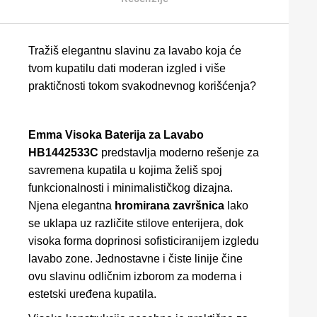
Tražiš elegantnu slavinu za lavabo koja će
tvom kupatilu dati moderan izgled i više
praktičnosti tokom svakodnevnog korišćenja?
Emma Visoka Baterija za Lavabo
HB1442533C
predstavlja moderno rešenje za
savremena kupatila u kojima želiš spoj
funkcionalnosti i minimalističkog dizajna.
Njena elegantna
hromirana završnica
lako
se uklapa uz različite stilove enterijera, dok
visoka forma doprinosi sofisticiranijem izgledu
lavabo zone. Jednostavne i čiste linije čine
ovu slavinu odličnim izborom za moderna i
estetski uređena kupatila.