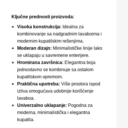
Ključne prednosti proizvoda:
Visoka konstrukcija:
Idealna za
kombinovanje sa nadgradnim lavaboima i
modernim kupatilskim rešenjima.
Moderan dizajn:
Minimalističke linije lako
se uklapaju u savremene enterijere.
Hromirana završnica:
Elegantna boja
jednostavno se kombinuje sa ostalom
kupatilskom opremom.
Praktična upotreba:
Više prostora ispod
izliva omogućava udobnije korišćenje
lavaboa.
Univerzalno uklapanje:
Pogodna za
moderna, minimalistička i elegantna
kupatila.