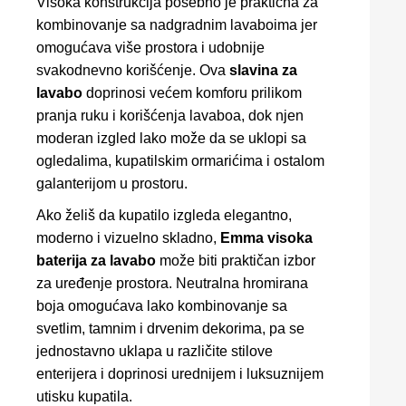
Visoka konstrukcija posebno je praktična za
kombinovanje sa nadgradnim lavaboima jer
omogućava više prostora i udobnije
svakodnevno korišćenje. Ova
slavina za
lavabo
doprinosi većem komforu prilikom
pranja ruku i korišćenja lavaboa, dok njen
moderan izgled lako može da se uklopi sa
ogledalima, kupatilskim ormarićima i ostalom
galanterijom u prostoru.
Ako želiš da kupatilo izgleda elegantno,
moderno i vizuelno skladno,
Emma visoka
baterija za lavabo
može biti praktičan izbor
za uređenje prostora. Neutralna hromirana
boja omogućava lako kombinovanje sa
svetlim, tamnim i drvenim dekorima, pa se
jednostavno uklapa u različite stilove
enterijera i doprinosi urednijem i luksuznijem
utisku kupatila.