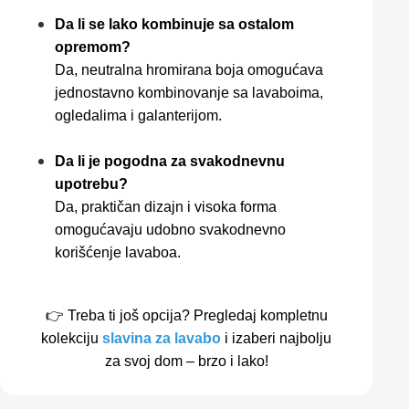
Da li se lako kombinuje sa ostalom
opremom?
Da, neutralna hromirana boja omogućava
jednostavno kombinovanje sa lavaboima,
ogledalima i galanterijom.
Da li je pogodna za svakodnevnu
upotrebu?
Da, praktičan dizajn i visoka forma
omogućavaju udobno svakodnevno
korišćenje lavaboa.
👉 Treba ti još opcija? Pregledaj kompletnu
kolekciju
slavina za lavabo
i izaberi najbolju
za svoj dom – brzo i lako!