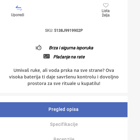
Lista
Uporedi
želja
SKU:
5138J9919902P
Brza i sigurna isporuka
Plaćanje na rate
Umivaš ruke, ali voda prska na sve strane? Ova
visoka baterija ti daje savršenu kontrolu i dovoljno
prostora za sve rituale u kupatilu!
Pregled opisa
Specifikacije
Recenzije