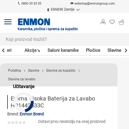
0800 33 33 35
webshop@enmongroup.com
ENMON Zemlje
ENMON SRB
ENMON BIH
ENMON HR
Keramika, pločice i oprema za kupatilo
ENMON MKD
Bojleri
Akcije↘
Saloni keramike
Pločice
Slavine
Početna
Slavine
Slavine za kupatilo
Slavine za lavabo
Učitavanje
Emma Visoka Baterija za Lavabo
HB1442533C
Brend:
Enmon Brend
Ostavi prvu recenziju na ovaj proizvod