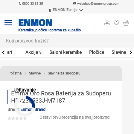
0800 33 33 35
webshop@enmongroup.com
ENMON Zemlje
ENMON SRB
ENMON BIH
ENMON HR
Keramika, pločice i oprema za kupatilo
ENMON MKD
Bojleri
Akcije↘
Saloni keramike
Pločice
Slavine
Početna
Slavine
Slavine za sudoperu
Učitavanje
Emma Oro Rosa Baterija za Sudoperu
HB7233533J-M7187
Brend:
Enmon Brend
Ostavi prvu recenziju na ovaj proizvod