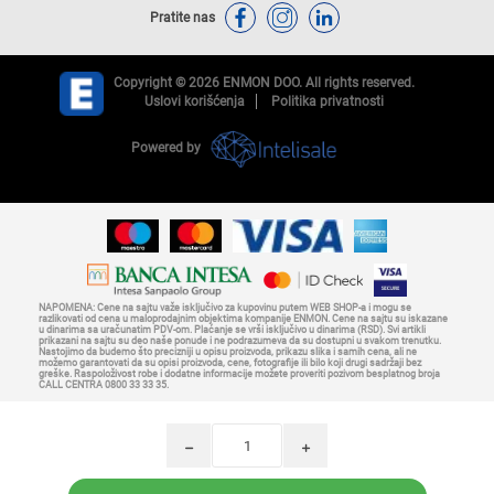
Pratite nas
Copyright © 2026 ENMON DOO. All rights reserved.
Uslovi korišćenja
Politika privatnosti
Powered by
NAPOMENA: Cene na sajtu važe isključivo za kupovinu putem WEB SHOP-a i mogu se
razlikovati od cena u maloprodajnim objektima kompanije ENMON. Cene na sajtu su iskazane
u dinarima sa uračunatim PDV-om. Plaćanje se vrši isključivo u dinarima (RSD). Svi artikli
prikazani na sajtu su deo naše ponude i ne podrazumeva da su dostupni u svakom trenutku.
Nastojimo da budemo što precizniji u opisu proizvoda, prikazu slika i samih cena, ali ne
možemo garantovati da su opisi proizvoda, cene, fotografije ili bilo koji drugi sadržaji bez
greške. Raspoloživost robe i dodatne informacije možete proveriti pozivom besplatnog broja
CALL CENTRA 0800 33 33 35.
h
i