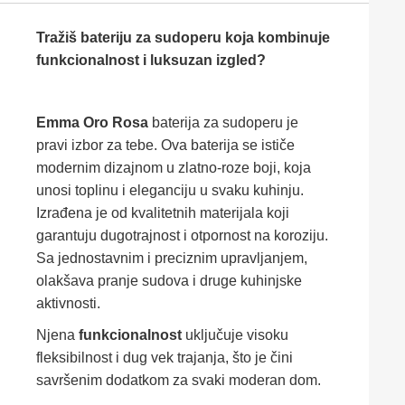
Tražiš bateriju za sudoperu koja kombinuje
funkcionalnost i luksuzan izgled?
Emma Oro Rosa
baterija za sudoperu je
pravi izbor za tebe. Ova baterija se ističe
modernim dizajnom u zlatno-roze boji, koja
unosi toplinu i eleganciju u svaku kuhinju.
Izrađena je od kvalitetnih materijala koji
garantuju dugotrajnost i otpornost na koroziju.
Sa jednostavnim i preciznim upravljanjem,
olakšava pranje sudova i druge kuhinjske
aktivnosti.
Njena
funkcionalnost
uključuje visoku
fleksibilnost i dug vek trajanja, što je čini
savršenim dodatkom za svaki moderan dom.