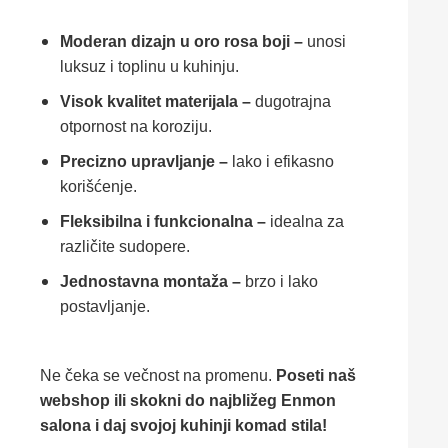
Moderan dizajn u oro rosa boji –
unosi
luksuz i toplinu u kuhinju.
Visok kvalitet materijala –
dugotrajna
otpornost na koroziju.
Precizno upravljanje –
lako i efikasno
korišćenje.
Fleksibilna i funkcionalna –
idealna za
različite sudopere.
Jednostavna montaža –
brzo i lako
postavljanje.
Ne
čeka
se
večnost
na
promenu.
Poseti
naš
webshop
ili
skokni
do
najbližeg
Enmon
salona
i
daj
svojoj
kuhinji
komad
stila!