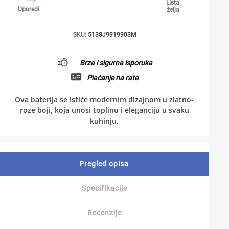
Lista
Uporedi
želja
SKU:
5138J9919903M
Brza i sigurna isporuka
Plaćanje na rate
Ova baterija se ističe modernim dizajnom u zlatno-
roze boji, koja unosi toplinu i eleganciju u svaku
kuhinju.
Pregled opisa
Specifikacije
Recenzije