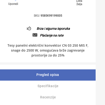
Lista
Uporedi
želja
SKU:
9585K99199005
Brza i sigurna isporuka
Plaćanje na rate
Tesy panelni električni konvektor CN 03 250 MIS F,
snage do 2500 W, omogućava brže zagrevanje
prostorije za do 25%
Pregled opisa
Specifikacije
Recenzije