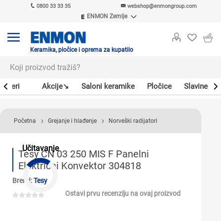
0800 33 33 35
webshop@enmongroup.com
ENMON Zemlje
ENMON SRB
ENMON BIH
ENMON HR
Keramika, pločice i oprema za kupatilo
ENMON MKD
Bojleri
Akcije↘
Saloni keramike
Pločice
Slavine
Početna
Grejanje i hlađenje
Norveški radijatori
Učitavanje
Tesy CN 03 250 MIS F Panelni
Električni Konvektor 304818
Brend:
Tesy
Ostavi prvu recenziju na ovaj proizvod