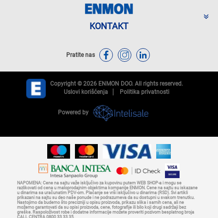
KONTAKT
Pratite nas
Copyright © 2026 ENMON DOO. All rights reserved.
Uslovi korišćenja
Politika privatnosti
Powered by
NAPOMENA: Cene na sajtu važe isključivo za kupovinu putem WEB SHOP-a i mogu se
razlikovati od cena u maloprodajnim objektima kompanije ENMON. Cene na sajtu su iskazane
u dinarima sa uračunatim PDV-om. Plaćanje se vrši isključivo u dinarima (RSD). Svi artikli
prikazani na sajtu su deo naše ponude i ne podrazumeva da su dostupni u svakom trenutku.
Nastojimo da budemo što precizniji u opisu proizvoda, prikazu slika i samih cena, ali ne
možemo garantovati da su opisi proizvoda, cene, fotografije ili bilo koji drugi sadržaji bez
greške. Raspoloživost robe i dodatne informacije možete proveriti pozivom besplatnog broja
CALL CENTRA 0800 33 33 35.