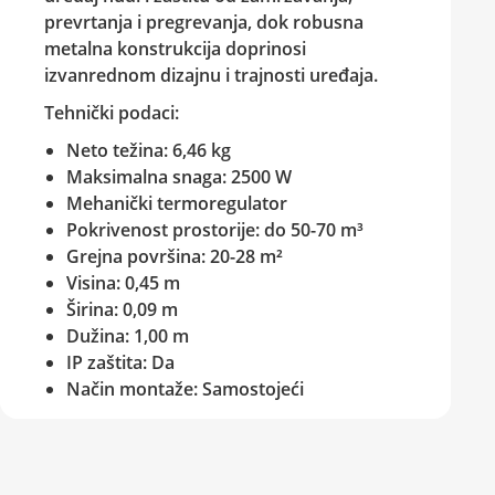
prevrtanja i pregrevanja, dok robusna
metalna konstrukcija doprinosi
izvanrednom dizajnu i trajnosti uređaja.
Tehnički podaci:
Neto težina: 6,46 kg
Maksimalna snaga: 2500 W
Mehanički termoregulator
Pokrivenost prostorije: do 50-70 m³
Grejna površina: 20-28 m²
Visina: 0,45 m
Širina: 0,09 m
Dužina: 1,00 m
IP zaštita: Da
Način montaže: Samostojeći