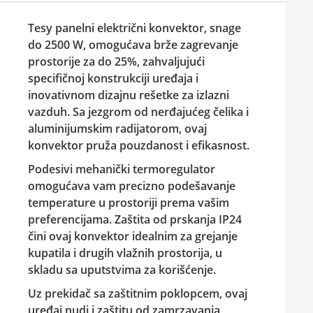
Tesy panelni električni konvektor, snage
do 2500 W, omogućava brže zagrevanje
prostorije za do 25%, zahvaljujući
specifičnoj konstrukciji uređaja i
inovativnom dizajnu rešetke za izlazni
vazduh. Sa jezgrom od nerđajućeg čelika i
aluminijumskim radijatorom, ovaj
konvektor pruža pouzdanost i efikasnost.
Podesivi mehanički termoregulator
omogućava vam precizno podešavanje
temperature u prostoriji prema vašim
preferencijama. Zaštita od prskanja IP24
čini ovaj konvektor idealnim za grejanje
kupatila i drugih vlažnih prostorija, u
skladu sa uputstvima za korišćenje.
Uz prekidač sa zaštitnim poklopcem, ovaj
uređaj nudi i zaštitu od zamrzavanja,