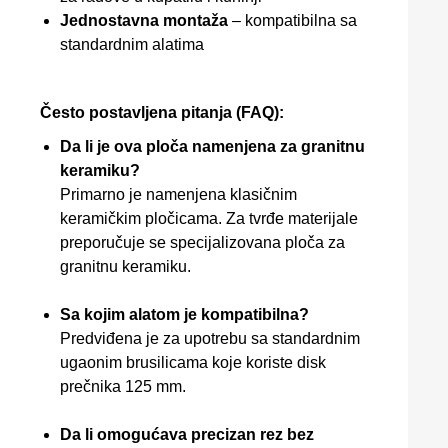
Jednostavna montaža
– kompatibilna sa
standardnim alatima
Često postavljena pitanja (FAQ):
Da li je ova ploča namenjena za granitnu
keramiku?
Primarno je namenjena klasičnim
keramičkim pločicama. Za tvrđe materijale
preporučuje se specijalizovana ploča za
granitnu keramiku.
Sa kojim alatom je kompatibilna?
Predviđena je za upotrebu sa standardnim
ugaonim brusilicama koje koriste disk
prečnika 125 mm.
Da li omogućava precizan rez bez