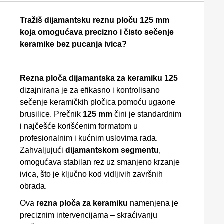
Tražiš dijamantsku reznu ploču 125 mm
koja omogućava precizno i čisto sečenje
keramike bez pucanja ivica?
Rezna ploča dijamantska za keramiku 125
dizajnirana je za efikasno i kontrolisano
sečenje keramičkih pločica pomoću ugaone
brusilice. Prečnik
125 mm
čini je standardnim
i najčešće korišćenim formatom u
profesionalnim i kućnim uslovima rada.
Zahvaljujući
dijamantskom segmentu
,
omogućava stabilan rez uz smanjeno krzanje
ivica, što je ključno kod vidljivih završnih
obrada.
Ova
rezna ploča za keramiku
namenjena je
preciznim intervencijama – skraćivanju