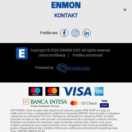
KONTAKT
Pratite nas
Copyright © 2026 ENMON DOO. All rights reserved.
Uslovi korišćenja
Politika privatnosti
Powered by
NAPOMENA: Cene na sajtu važe isključivo za kupovinu putem WEB SHOP-a i mogu se
razlikovati od cena u maloprodajnim objektima kompanije ENMON. Cene na sajtu su iskazane
u dinarima sa uračunatim PDV-om. Plaćanje se vrši isključivo u dinarima (RSD). Svi artikli
prikazani na sajtu su deo naše ponude i ne podrazumeva da su dostupni u svakom trenutku.
Nastojimo da budemo što precizniji u opisu proizvoda, prikazu slika i samih cena, ali ne
možemo garantovati da su opisi proizvoda, cene, fotografije ili bilo koji drugi sadržaji bez
greške. Raspoloživost robe i dodatne informacije možete proveriti pozivom besplatnog broja
CALL CENTRA 0800 33 33 35.