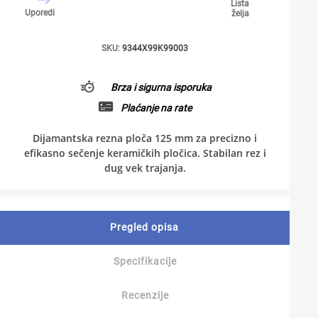
Lista
Uporedi
želja
SKU:
9344X99K99003
Brza i sigurna isporuka
Plaćanje na rate
Dijamantska rezna ploča 125 mm za precizno i
efikasno sečenje keramičkih pločica. Stabilan rez i
dug vek trajanja.
Pregled opisa
Specifikacije
Recenzije