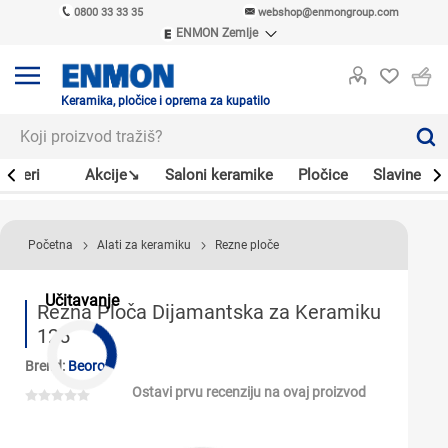
0800 33 33 35
webshop@enmongroup.com
ENMON Zemlje
ENMON SRB
ENMON BIH
ENMON HR
Keramika, pločice i oprema za kupatilo
ENMON MKD
Bojleri
Akcije↘
Saloni keramike
Pločice
Slavine
Početna
Alati za keramiku
Rezne ploče
Učitavanje
Rezna Ploča Dijamantska za Keramiku
125
Brend:
Beorol
Ostavi prvu recenziju na ovaj proizvod