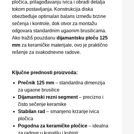
pločica, prilagođavanju ivica i obradi detalja
tokom postavljanja. Konstrukcija diska
obezbeđuje optimalan balans između brzine
sečenja i kontrole, dok otvor za montažu
odgovara standardnim ugaonim brusilicama.
Ako tražiš pouzdanu
dijamantsku ploču 125
mm
za keramičke materijale, ovo je praktično
rešenje za svakodnevne radove.
Ključne prednosti proizvoda:
Prečnik 125 mm
– standardna dimenzija
za ugaone brusilice
Dijamantski rezni segment
– precizno i
čisto sečenje keramike
Stabilan rad
– smanjeno krzanje ivica
pločica
Pogodna za keramičke pločice
– idealna
za radove u kupatilu i kuhinji