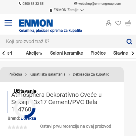
0800 33 33 35
webshop@enmongroup.com
ENMON Zemlje
ENMON SRB
ENMON BIH
ENMON HR
Keramika, pločice i oprema za kupatilo
ENMON MKD
Bojleri
Akcije↘
Saloni keramike
Pločice
Slavine
Početna
Kupatilska galanterija
Dekoracija za kupatilo
Učitavanje
Atmosphera Dekorativno Cveće u
Saksiji 13x17 Cement/PVC Bela
114760
Brend:
Cotexsa
Ostavi prvu recenziju na ovaj proizvod