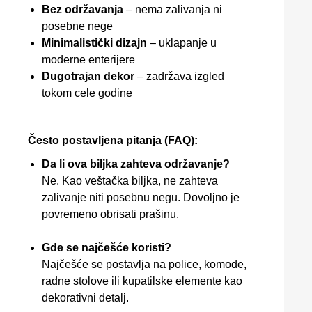
Bez održavanja
– nema zalivanja ni
posebne nege
Minimalistički dizajn
– uklapanje u
moderne enterijere
Dugotrajan dekor
– zadržava izgled
tokom cele godine
Često postavljena pitanja (FAQ):
Da li ova biljka zahteva održavanje?
Ne. Kao veštačka biljka, ne zahteva
zalivanje niti posebnu negu. Dovoljno je
povremeno obrisati prašinu.
Gde se najčešće koristi?
Najčešće se postavlja na police, komode,
radne stolove ili kupatilske elemente kao
dekorativni detalj.