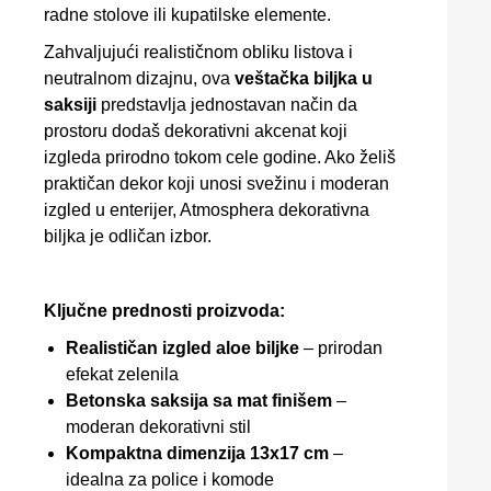
radne stolove ili kupatilske elemente.
Zahvaljujući realističnom obliku listova i
neutralnom dizajnu, ova
veštačka biljka u
saksiji
predstavlja jednostavan način da
prostoru dodaš dekorativni akcenat koji
izgleda prirodno tokom cele godine. Ako želiš
praktičan dekor koji unosi svežinu i moderan
izgled u enterijer, Atmosphera dekorativna
biljka je odličan izbor.
Ključne prednosti proizvoda:
Realističan izgled aloe biljke
– prirodan
efekat zelenila
Betonska saksija sa mat finišem
–
moderan dekorativni stil
Kompaktna dimenzija 13x17 cm
–
idealna za police i komode