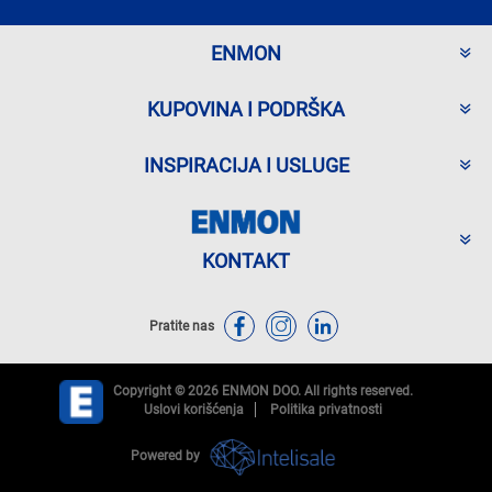
ENMON
KUPOVINA I PODRŠKA
INSPIRACIJA I USLUGE
KONTAKT
Pratite nas
Copyright © 2026 ENMON DOO. All rights reserved.
Uslovi korišćenja
Politika privatnosti
Powered by