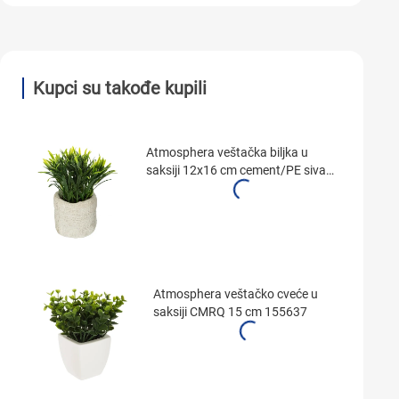
Kupci su takođe kupili
Atmosphera veštačka biljka u
saksiji 12x16 cm cement/PE siva
160067
Atmosphera veštačko cveće u
saksiji CMRQ 15 cm 155637