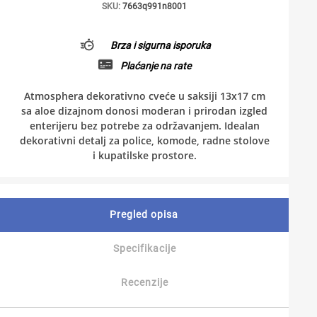
SKU:
7663q991n8001
Brza i sigurna isporuka
Plaćanje na rate
Atmosphera dekorativno cveće u saksiji 13x17 cm
sa aloe dizajnom donosi moderan i prirodan izgled
enterijeru bez potrebe za održavanjem. Idealan
dekorativni detalj za police, komode, radne stolove
i kupatilske prostore.
Pregled opisa
Specifikacije
Recenzije