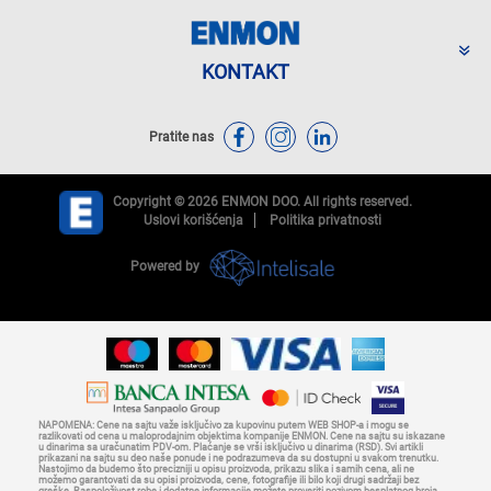
KONTAKT
Pratite nas
Copyright © 2026 ENMON DOO. All rights reserved.
Uslovi korišćenja
Politika privatnosti
Powered by
NAPOMENA: Cene na sajtu važe isključivo za kupovinu putem WEB SHOP-a i mogu se
razlikovati od cena u maloprodajnim objektima kompanije ENMON. Cene na sajtu su iskazane
u dinarima sa uračunatim PDV-om. Plaćanje se vrši isključivo u dinarima (RSD). Svi artikli
prikazani na sajtu su deo naše ponude i ne podrazumeva da su dostupni u svakom trenutku.
Nastojimo da budemo što precizniji u opisu proizvoda, prikazu slika i samih cena, ali ne
možemo garantovati da su opisi proizvoda, cene, fotografije ili bilo koji drugi sadržaji bez
greške. Raspoloživost robe i dodatne informacije možete proveriti pozivom besplatnog broja