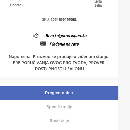
Lista
Uporedi
želja
SKU:
2054B9919908L
Brza i sigurna isporuka
Plaćanje na rate
Napomena: Proizvod se prodaje u viđenom stanju.
PRE PORUČIVANJA OVOG PROIZVODA, PROVERI
DOSTUPNOST U SALONU
Pregled opisa
Specifikacije
Recenzije