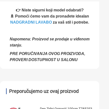
👉 Niste sigurni koji model odabrati?
🚿 Pomoći ćemo vam da pronađete idealan
NADGRADNI LAVABO
za vaš stil i potrebe.
Napomena: Proizvod se prodaje u viđenom
stanju.
PRE PORUČIVANJA OVOG PROIZVODA,
PROVERI DOSTUPNOST U SALONU
Preporučujemo uz ovaj proizvod
Dea Zidni Ormarić 100cm T7852S3