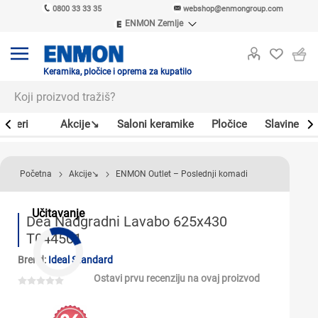
0800 33 33 35
webshop@enmongroup.com
ENMON Zemlje
ENMON SRB
ENMON BIH
ENMON HR
Keramika, pločice i oprema za kupatilo
ENMON MKD
Bojleri
Akcije↘
Saloni keramike
Pločice
Slavine
Početna
Akcije↘
ENMON Outlet – Poslednji komadi
Učitavanje
Dea Nadgradni Lavabo 625x430
T044501
Brend:
Ideal Standard
Ostavi prvu recenziju na ovaj proizvod